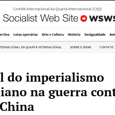
Comitê Internacional da Quarta Internacional
(
CIQI
)
ectiva
Lutas operárias
Arte e Cultura
História
Desigualdade
Ant
NTERNACIONAL DA QUARTA INTERNACIONAL
SOBRE O WSWS
CONTATO
l do imperialismo
liano na guerra con
 China