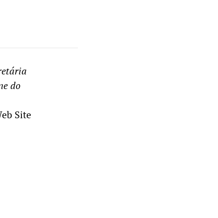
retária
ne do
Web Site