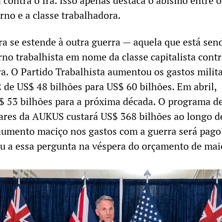
 contra o Irã. Isso apenas destaca o abismo entre o
no e a classe trabalhadora.
ra se estende à outra guerra — aquela que está sen
rno trabalhista em nome da classe capitalista contr
ra. O Partido Trabalhista aumentou os gastos milit
 de US$ 48 bilhões para US$ 60 bilhões. Em abril,
 53 bilhões para a próxima década. O programa d
ares da AUKUS custará US$ 368 bilhões ao longo d
aumento maciço nos gastos com a guerra será pago
u a essa pergunta na véspera do orçamento de mai