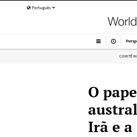
Português
Persp
COMITÊ I
O pape
austra
Irã e a