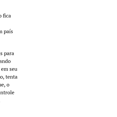
 fica
m país
s para
gando
m em seu
o, tenta
ue, o
ontrole
A