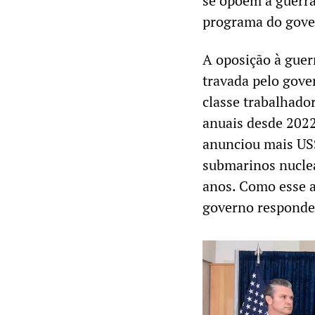
se opõem à guerra
programa do gover
A oposição à guer
travada pelo gove
classe trabalhado
anuais desde 2022
anunciou mais US$
submarinos nucle
anos. Como esse 
governo responde