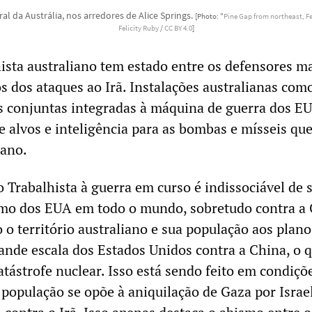
ral da Austrália, nos arredores de Alice Springs.
[Photo: "
Pine Gap from northeast, Fe
Felicity Ruby
/
CC BY 4.0
]
ista australiano tem estado entre os defensores m
os dos ataques ao Irã. Instalações australianas com
s conjuntas integradas à máquina de guerra dos E
e alvos e inteligência para as bombas e mísseis qu
iano.
 Trabalhista à guerra em curso é indissociável de 
smo dos EUA em todo o mundo, sobretudo contra a 
 o território australiano e sua população aos plano
nde escala dos Estados Unidos contra a China, o 
atástrofe nuclear. Isso está sendo feito em condiç
população se opõe à aniquilação de Gaza por Israe