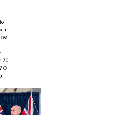
do
a a
ares
e
e 30
? O
o.