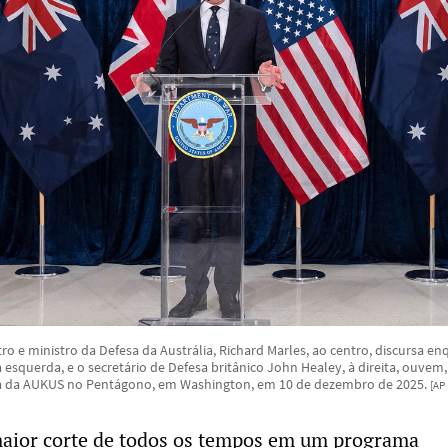
tro e ministro da Defesa da Austrália, Richard Marles, ao centro, discursa en
 esquerda, e o secretário de Defesa britânico John Healey, à direita, ouvem
sa da AUKUS no Pentágono, em Washington, em 10 de dezembro de 2025.
[AP
maior corte de todos os tempos em um programa