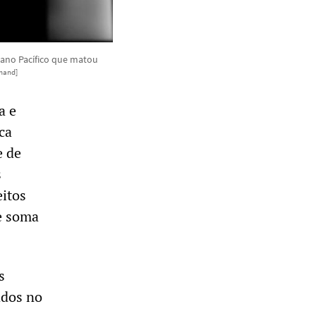
ano Pacífico que matou
mand]
a e
ca
e de
s
eitos
e soma
s
ados no