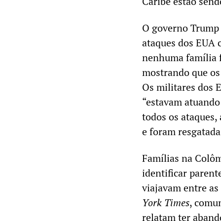
Caribe estão send
O governo Trump n
ataques dos EUA 
nenhuma família f
mostrando que os
Os militares dos 
“estavam atuando 
todos os ataques,
e foram resgatada
Famílias na Colôm
identificar paren
viajavam entre as
York Times
, comu
relatam ter aband