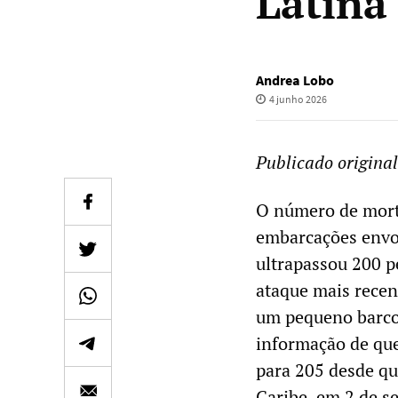
Latina
Andrea Lobo
4 junho 2026
Publicado origina
O número de morto
embarcações envol
ultrapassou 200 p
ataque mais rece
um pequeno barco
informação de que
para 205 desde q
Caribe, em 2 de s