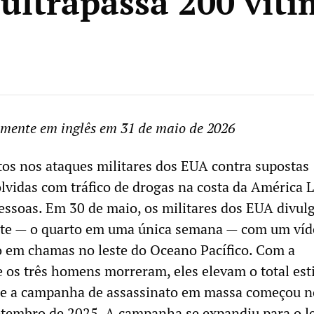
 ultrapassa 200 víti
lmente em inglês em 31 de maio de 2026
s nos ataques militares dos EUA contra supostas
vidas com tráfico de drogas na costa da América L
essoas. Em 30 de maio, os militares dos EUA divul
nte — o quarto em uma única semana — com um víd
 em chamas no leste do Oceano Pacífico. Com a
 os três homens morreram, eles elevam o total es
ue a campanha de assassinato em massa começou n
etembro de 2025. A campanha se expandiu para o l