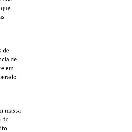
 que
as
s de
ncia de
te em
operado
em massa
a de
ito