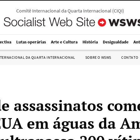
Comitê Internacional da Quarta Internacional
(
CIQI
)
ectiva
Lutas operárias
Arte e Cultura
História
Desigualdade
Ant
NTERNACIONAL DA QUARTA INTERNACIONAL
SOBRE O WSWS
CONTATO
e assassinatos com
EUA em águas da A