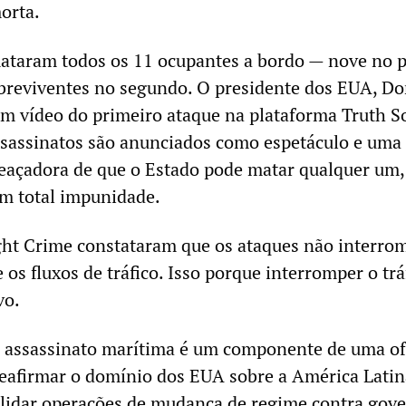
orta.
ataram todos os 11 ocupantes a bordo — nove no 
obreviventes no segundo. O presidente dos EUA, D
m vídeo do primeiro ataque na plataforma Truth So
ssassinatos são anunciados como espetáculo e uma
açadora de que o Estado pode matar qualquer um
om total impunidade.
ght Crime constataram que os ataques não interr
 os fluxos de tráfico. Isso porque interromper o trá
vo.
 assassinato marítima é um componente de uma of
eafirmar o domínio dos EUA sobre a América Latin
lidar operações de mudança de regime contra gov