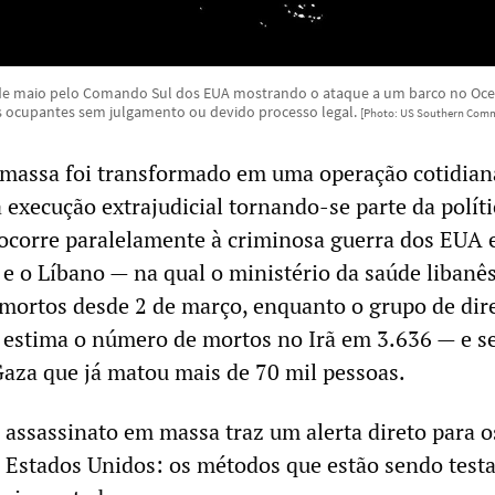
de maio pelo Comando Sul dos EUA mostrando o ataque a um barco no Oce
s ocupantes sem julgamento ou devido processo legal.
[Photo: US Southern Com
 massa foi transformado em uma operação cotidian
 execução extrajudicial tornando-se parte da políti
o ocorre paralelamente à criminosa guerra dos EUA 
ã e o Líbano — na qual o ministério da saúde libanê
 mortos desde 2 de março, enquanto o grupo de dir
tima o número de mortos no Irã em 3.636 — e s
aza que já matou mais de 70 mil pessoas.
assassinato em massa traz um alerta direto para o
 Estados Unidos: os métodos que estão sendo test