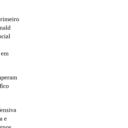
primeiro
onald
cial
, em
omperam
fico
ensiva
a e
ernos