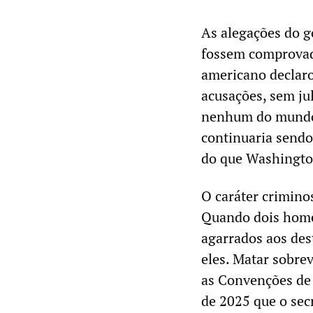
As alegações do 
fossem comprovada
americano declaro
acusações, sem ju
nenhum do mundo. 
continuaria send
do que Washingto
O caráter crimino
Quando dois homen
agarrados aos des
eles. Matar sobre
as Convenções de
de 2025 que o sec