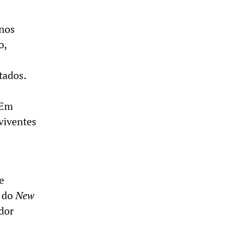
 nos
o,
tados.
 Em
viventes
e
s do
New
dor