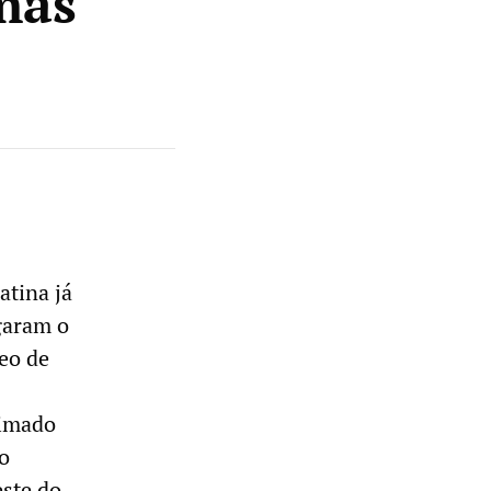
mas
atina já
garam o
eo de
timado
o
este do