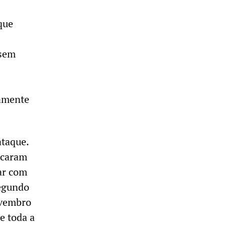
que
 sem
tamente
ataque.
icaram
ar com
segundo
ovembro
e toda a