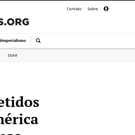
Contato
|
Sobre
|
iimperialismo
DOAR
etidos
mérica