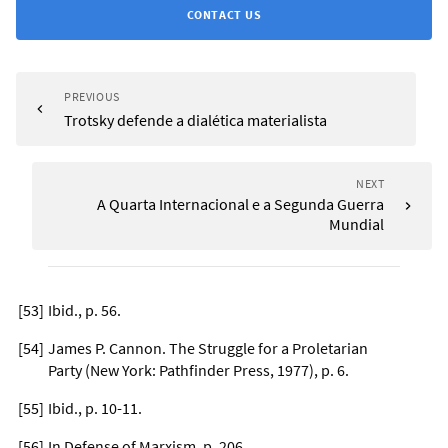
CONTACT US
PREVIOUS
Trotsky defende a dialética materialista
NEXT
A Quarta Internacional e a Segunda Guerra
Mundial
[
53
]
Ibid., p. 56.
[
54
]
James P. Cannon. The Struggle for a Proletarian
Party (New York: Pathfinder Press, 1977), p. 6.
[
55
]
Ibid., p. 10-11.
[
56
]
In Defense of Marxism, p. 206.