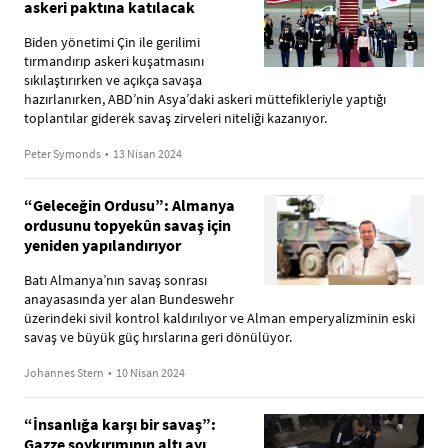
askeri paktına katılacak
Biden yönetimi Çin ile gerilimi
tırmandırıp askeri kuşatmasını
sıkılaştırırken ve açıkça savaşa
hazırlanırken, ABD’nin Asya’daki askeri müttefikleriyle yaptığı
toplantılar giderek savaş zirveleri niteliği kazanıyor.
Peter Symonds
•
13 Nisan 2024
“Geleceğin Ordusu”: Almanya
ordusunu topyekûn savaş için
yeniden yapılandırıyor
Batı Almanya’nın savaş sonrası
anayasasında yer alan Bundeswehr
üzerindeki sivil kontrol kaldırılıyor ve Alman emperyalizminin eski
savaş ve büyük güç hırslarına geri dönülüyor.
Johannes Stern
•
10 Nisan 2024
“İnsanlığa karşı bir savaş”:
Gazze soykırımının altı ayı