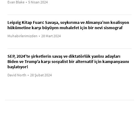
Evan Blake
•
5 Nisan 2024
Leipzig Kitap Fuarı: Savaşa, soykırıma ve Almanya’nın koalisyon
hükümetine karşı büyüyen muhalefet için bir nevi sismograf
Muhabirlerimizden
•
28 Mart 2024
SEP, 2024’te şirketlerin savaş ve diktatörlük yanlısı adayları
Biden ve Trump’a karşı sosyalist bir alternatif için kampanyasını
başlatıyor!
David North
•
28 Şubat 2024