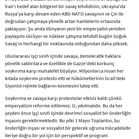
İran'ı hedef alan bölgesel bir savaş tehdidinin, Ukrayna'da
Rusya'ya karşı devam eden ABD-NATO savaşının ve Çin ile
doğrudan çatışmaya yönelik artan hamlelerin ortasında
yaklaşıyor. Şu anda dünyanın yeni bir emperyalist yeniden
paylaşımı sürüyor ve nükleer çatışma tehdidi bugün Soğuk
Savaş'ın herhangi bir noktasında olduğundan daha yüksek.
Uluslararası işçi sınıfı içinde savaşa, demokratik haklara
yönelik saldırılara ve özellikle de Gazze'deki korkunç
soykırıma karşı muhalefet büyüyor. Milyonlarca insan her
kıtada soykırımı protesto etti ve hükümetlerinin İsrail'deki
Siyonist rejimle bağlarını kesmesini talep etti.
Soykırıma ve savaşa karşı protestolar etkisiz kaldı çünkü
emperyalizm reforme edilemez. O, yıkılmalıdır. Bu da her
şeyden önce işçi sınıfı içinde devrimci sosyalist bir önderliğin
inşasını gerektirmektedir. Bu yılki 1 Mayıs Toplantısı, bu
önderliğin inşası ve sosyalist bir gelecek uğruna mücadelede
ileriye doğru bir yol için bir perspektif ve program