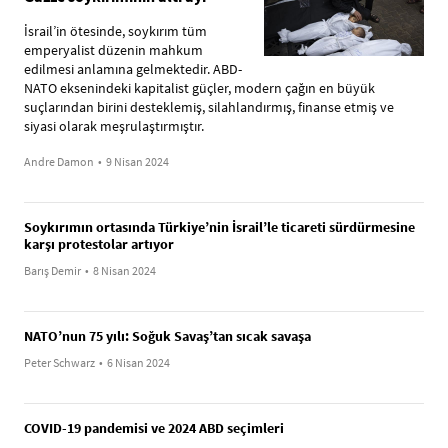
İsrail’in ötesinde, soykırım tüm
emperyalist düzenin mahkum
edilmesi anlamına gelmektedir. ABD-
NATO eksenindeki kapitalist güçler, modern çağın en büyük
suçlarından birini desteklemiş, silahlandırmış, finanse etmiş ve
siyasi olarak meşrulaştırmıştır.
Andre Damon
•
9 Nisan 2024
Soykırımın ortasında Türkiye’nin İsrail’le ticareti sürdürmesine
karşı protestolar artıyor
Barış Demir
•
8 Nisan 2024
NATO’nun 75 yılı: Soğuk Savaş’tan sıcak savaşa
Peter Schwarz
•
6 Nisan 2024
COVID-19 pandemisi ve 2024 ABD seçimleri