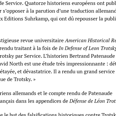
 de Service. Quatorze historiens européens ont pub
r s’opposer à la parution d’une traduction alleman
ux Editions Suhrkamp, qui ont dû repousser la publ
estigieuse revue universitaire
American Historical R
endu traitant à la fois de
In Defense of Leon Trotsk
rotsky par Service. L’historien Bertrand Patenaude 
avid North est une étude très impressionnante : dét
étayée, et dévastatrice. Il a rendu un grand service
que de Trotsky. »
toriens allemands et le compte rendu de Patenaude
rançais dans les appendices de
Défense de Léon Trot
 le but des falsifications historiques contre Trotsk