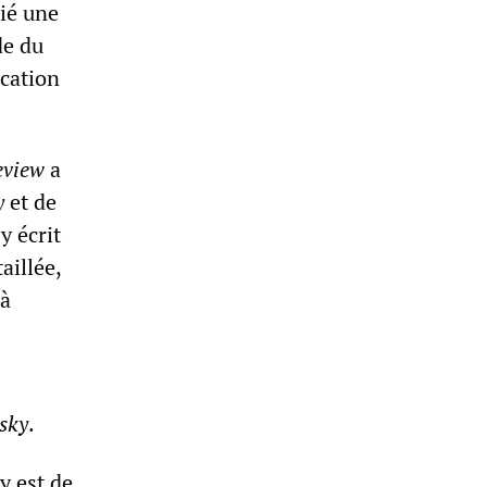
lié une
de du
ication
eview
a
y
et de
y écrit
aillée,
 à
sky
.
y est de