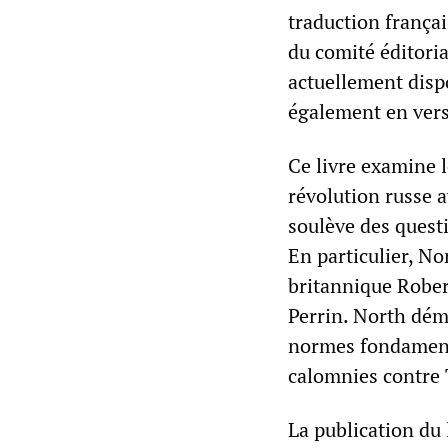
traduction frança
du comité éditori
actuellement dis
également en ver
Ce livre examine l
révolution russe a
soulève des questi
En particulier, No
britannique Rober
Perrin. North dém
normes fondamenta
calomnies contre 
La publication du