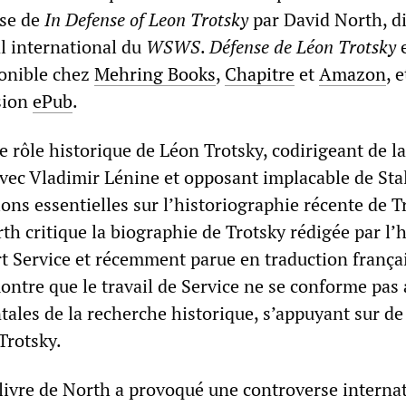
ise de
In Defense of Leon Trotsky
par David North, di
al international du
WSWS
.
Défense de Léon Trotsky
e
ponible chez
Mehring Books
,
Chapitre
et
Amazon
, e
sion
ePub
.
e rôle historique de Léon Trotsky, codirigeant de la
vec Vladimir Lénine et opposant implacable de Stal
ons essentielles sur l’historiographie récente de T
rth critique la biographie de Trotsky rédigée par l’
t Service et récemment parue en traduction frança
ontre que le travail de Service ne se conforme pas
les de la recherche historique, s’appuyant sur de 
Trotsky.
 livre de North a provoqué une controverse interna