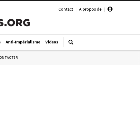
Contact
|
A propos de
|
é
Anti-Impérialisme
Videos
ONTACTER