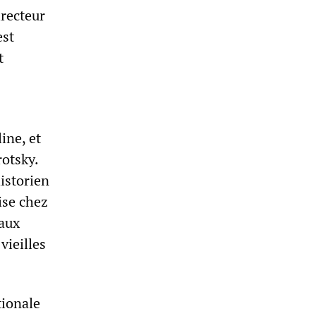
recteur
st
t
ine, et
rotsky.
historien
ise chez
 aux
vieilles
tionale