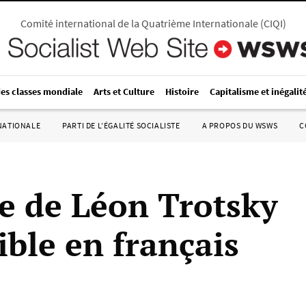
Comité international de la Quatrième Internationale
(
CIQI
)
des classes mondiale
Arts et Culture
Histoire
Capitalisme et inégalit
RNATIONALE
PARTI DE L’ÉGALITÉ SOCIALISTE
A PROPOS DU WSWS
C
e de Léon Trotsky
ible en français