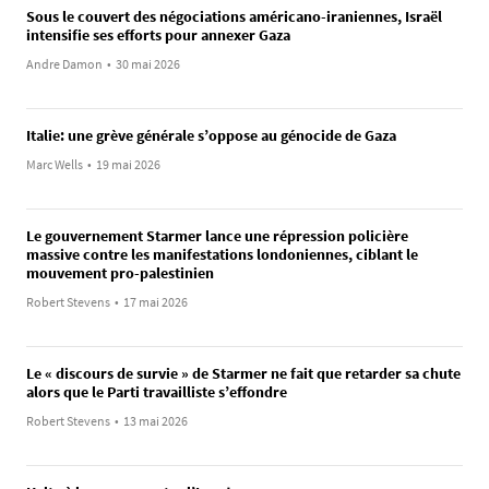
Sous le couvert des négociations américano-iraniennes, Israël
intensifie ses efforts pour annexer Gaza
Andre Damon
•
30 mai 2026
Italie: une grève générale s’oppose au génocide de Gaza
Marc Wells
•
19 mai 2026
Le gouvernement Starmer lance une répression policière
massive contre les manifestations londoniennes, ciblant le
mouvement pro-palestinien
Robert Stevens
•
17 mai 2026
Le « discours de survie » de Starmer ne fait que retarder sa chute
alors que le Parti travailliste s’effondre
Robert Stevens
•
13 mai 2026