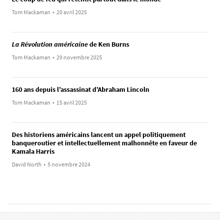
Tom Mackaman
•
20 avril 2025
La Révolution américaine
de Ken Burns
Tom Mackaman
•
29 novembre 2025
160 ans depuis l’assassinat d’Abraham Lincoln
Tom Mackaman
•
15 avril 2025
Des historiens américains lancent un appel politiquement
banqueroutier et intellectuellement malhonnête en faveur de
Kamala Harris
David North
•
5 novembre 2024