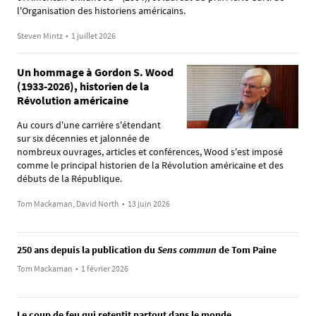
l'Organisation des historiens américains.
Steven Mintz
•
1 juillet 2026
Un hommage à Gordon S. Wood
(1933-2026), historien de la
Révolution américaine
Au cours d'une carrière s'étendant
sur six décennies et jalonnée de
nombreux ouvrages, articles et conférences, Wood s'est imposé
comme le principal historien de la Révolution américaine et des
débuts de la République.
Tom Mackaman, David North
•
13 juin 2026
250 ans depuis la publication du
Sens commun
de Tom Paine
Tom Mackaman
•
1 février 2026
Le coup de feu qui retentit partout dans le monde