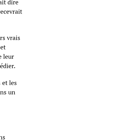
it dire
ecevrait
rs vrais
 et
e leur
édier.
 et les
ans un
ns