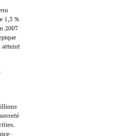
enu
de 1,5 %
en 2007
ypique
 atteint
e
llions
auvreté
ities.
ance-