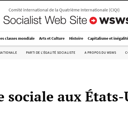
Comité international de la Quatrième Internationale
(
CIQI
)
des classes mondiale
Arts et Culture
Histoire
Capitalisme et inégalit
RNATIONALE
PARTI DE L’ÉGALITÉ SOCIALISTE
A PROPOS DU WSWS
C
e sociale aux États-