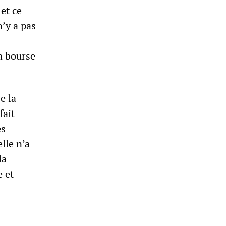
et ce
n’y a pas
la bourse
e la
fait
es
lle n’a
la
e et