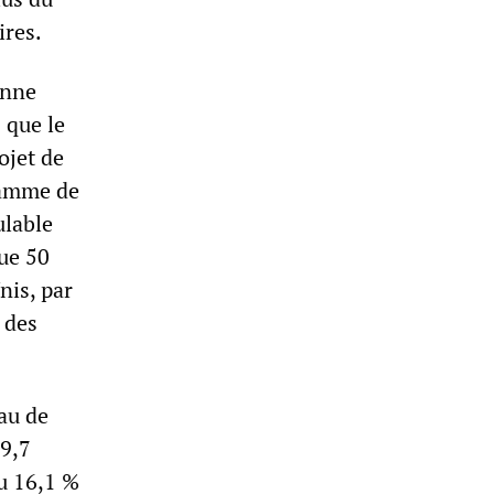
ires.
enne
 que le
ojet de
ramme de
ulable
ue 50
nis, par
 des
au de
49,7
ou 16,1 %