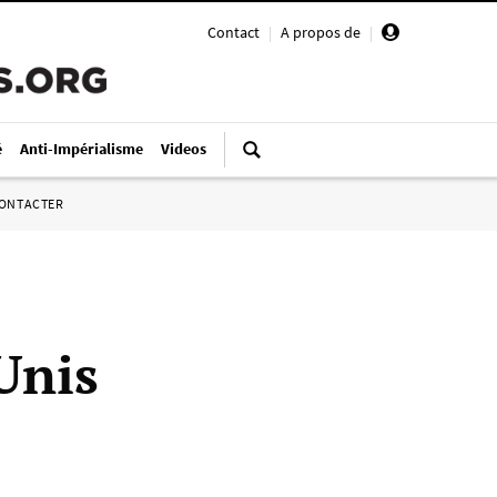
Contact
|
A propos de
|
é
Anti-Impérialisme
Videos
ONTACTER
Unis