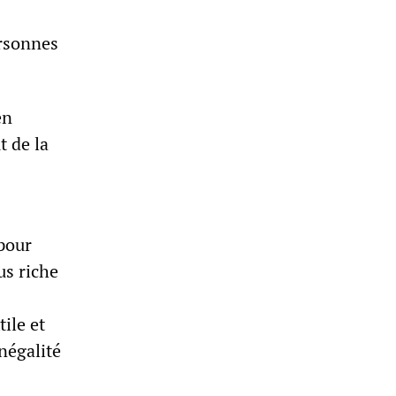
ersonnes
en
 de la
 pour
us riche
tile et
négalité