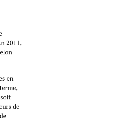
.
e
En 2011,
selon
es en
 terme,
soit
eurs de
 de