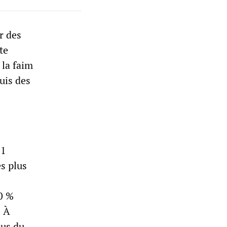
r des
te
la faim
uis des
,1
es plus
50 %
. À
lus du