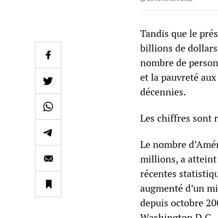
Tandis que le pré
billions de dolla
nombre de personn
et la pauvreté au
décennies.
Les chiffres sont 
Le nombre d’Améri
millions, a attein
récentes statisti
augmenté d’un mil
depuis octobre 200
Washington D.C., l