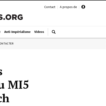
Contact
|
A propos de
|
é
Anti-Impérialisme
Videos
ONTACTER
s
du MI5
ch