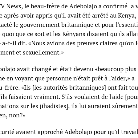
TV News, le beau-frère de Adebolajo a confirmé la 
 après avoir appris qu'il avait été arrêté au Kenya, 
tacté le gouvernement britannique et pour l'essentie
 quoi que ce soit et les Kényans disaient qu'ils alla
» a-t-il dit. «Nous avions des preuves claires qu'on l
mment et sexuellement.»
bolajo avait changé et était devenu «beaucoup plus
e en voyant que personne n'était prêt à l'aider,» a
frère. «Ils [les autorités britanniques] ont fait tou
ils faisaient vraiment. S'ils voulaient de l'aide [pou
ations sur les jihadistes], ils lui auraient sûremen
ien, non?»
curité avaient approché Adebolajo pour qu'il travai