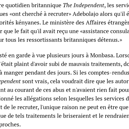
re quotidien britannique
The Independent
, les serv
ues «ont cherché à recruter» Adebolajo alors qu'il é
orités kényanes. Le ministère des Affaires étrangèr
 que le fait qu'il avait reçu une «assistance consula
r tous les ressortissants britanniques détenus.»
sté en garde à vue plusieurs jours à Monbasa. Lorsq
s'était plaint d'avoir subi de mauvais traitements, d
u à manger pendant des jours. Si les comptes-rendus
ependent
sont vrais, cela voudrait dire que les autor
nt au courant de ces abus et n'avaient rien fait pou
donné les allégations selon lesquelles les services 
t de le recruter, l'unique raison ne peut en être que
que de tels traitements le briseraient et le rendraie
pproches.