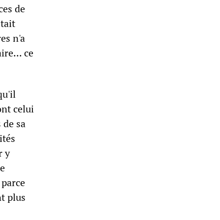
ices de
tait
es n'a
ire... ce
u'il
ont celui
 de sa
ités
r y
de
 parce
nt plus