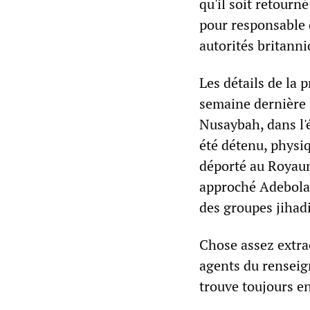
qu'il soit retour
pour responsable d
autorités britanni
Les détails de la 
semaine dernière 
Nusaybah, dans l'
été détenu, physi
déporté au Royaume
approché Adebolajo
des groupes jihad
Chose assez extrao
agents du renseign
trouve toujours en