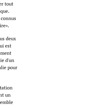
er tout
ique.
t connus
ire».
ous deux
ui est
lement
ie d'un
alie pour
tation
nt un
 semble