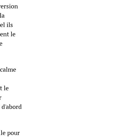
version
la
l ils
ient le
e
 calme
t le
r
t d'abord
lle pour