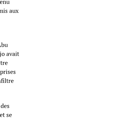
tenu
emis aux
Abu
jo avait
tre
eprises
filtre
 des
et se