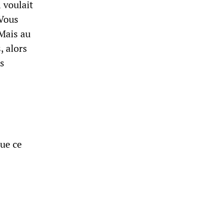
 voulait
“Vous
 Mais au
, alors
ès
que ce