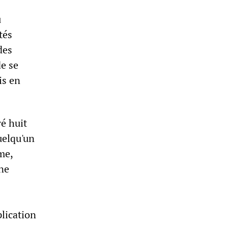
u
tés
des
e se
is en
é huit
uelqu'un
me,
ne
plication