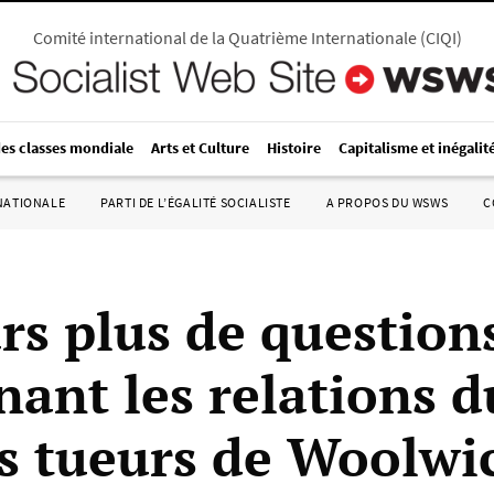
Comité international de la Quatrième Internationale
(
CIQI
)
des classes mondiale
Arts et Culture
Histoire
Capitalisme et inégalit
RNATIONALE
PARTI DE L’ÉGALITÉ SOCIALISTE
A PROPOS DU WSWS
C
rs plus de question
nant les relations 
es tueurs de Woolwi