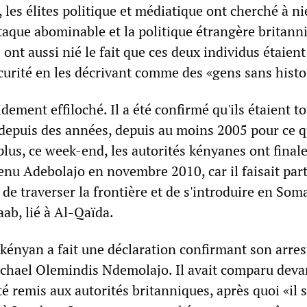
 les élites politique et médiatique ont cherché à ni
ttaque abominable et la politique étrangère britann
s ont aussi nié le fait que ces deux individus étaien
curité en les décrivant comme des «gens sans histo
pidement effiloché. Il a été confirmé qu'ils étaient t
 depuis des années, depuis au moins 2005 pour ce q
plus, ce week-end, les autorités kényanes ont fina
enu Adebolajo en novembre 2010, car il faisait part
 de traverser la frontière et de s'introduire en Som
ab, lié à Al-Qaïda.
ényan a fait une déclaration confirmant son arres
chael Olemindis Ndemolajo. Il avait comparu deva
été remis aux autorités britanniques, après quoi «il