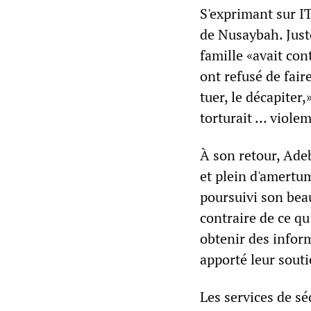
S'exprimant sur I
de Nusaybah. Juste
famille «avait con
ont refusé de faire
tuer, le décapiter,
torturait … viole
À son retour, Ade
et plein d'amertum
poursuivi son beau-
contraire de ce qu'
obtenir des inform
apporté leur sout
Les services de sé