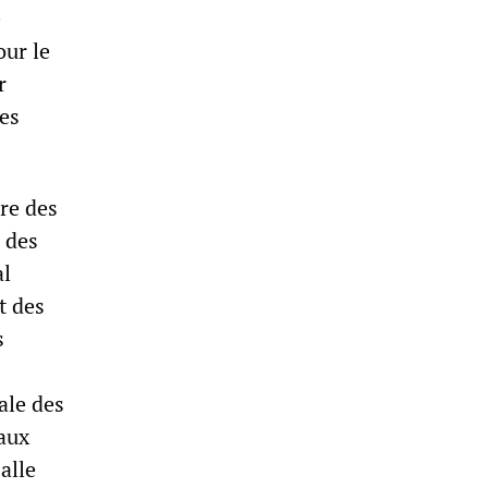
e
our le
r
les
re des
 des
al
t des
s
ale des
 aux
alle