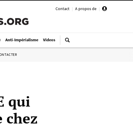
Contact
|
A propos de
|
é
Anti-Impérialisme
Videos
ONTACTER
E qui
e chez