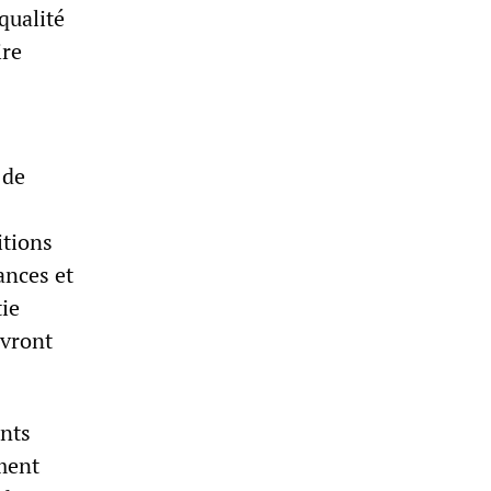
qualité
ire
 de
itions
ances et
tie
evront
ants
ément