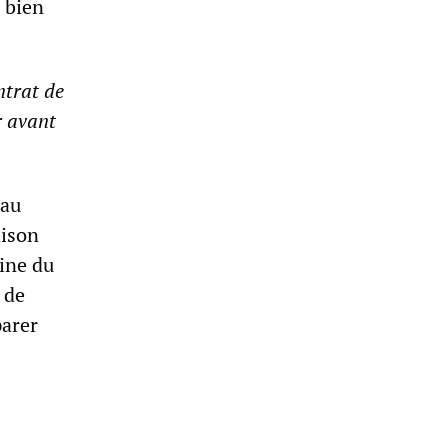
n bien
ntrat de
r avant
 au
aison
aine du
 de
parer