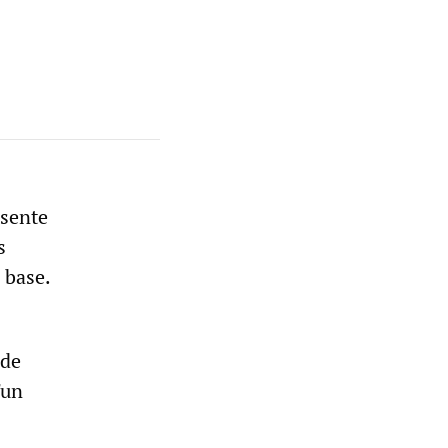
ésente
s
a base.
 de
'un