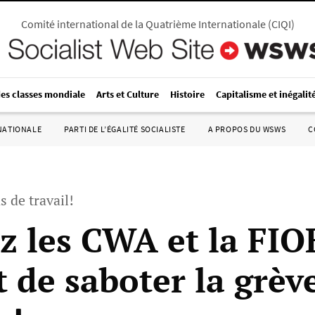
Comité international de la Quatrième Internationale
(
CIQI
)
des classes mondiale
Arts et Culture
Histoire
Capitalisme et inégalit
RNATIONALE
PARTI DE L’ÉGALITÉ SOCIALISTE
A PROPOS DU WSWS
C
s de travail!
z les CWA et la FIO
t de saboter la grèv