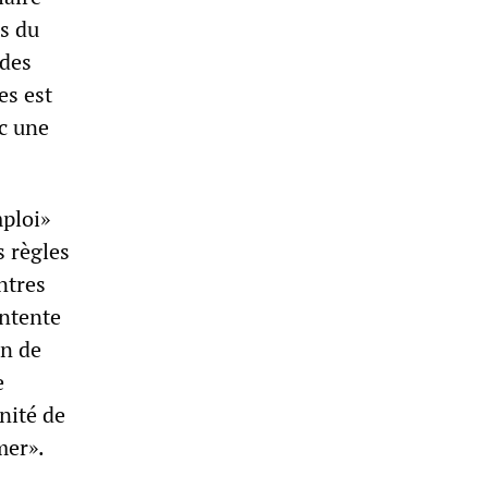
us du
ndes
es est
c une
mploi»
s règles
ntres
entente
on de
e
nité de
rmer».