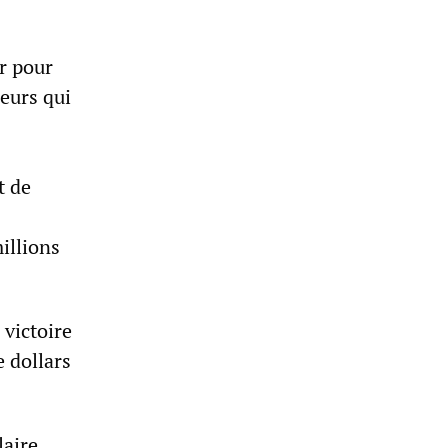
r pour
leurs qui
t de
illions
 victoire
e dollars
aire