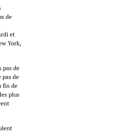
n
us de
rdi et
ew York,
s pas de
e pas de
a fin de
les plus
vent
ulent