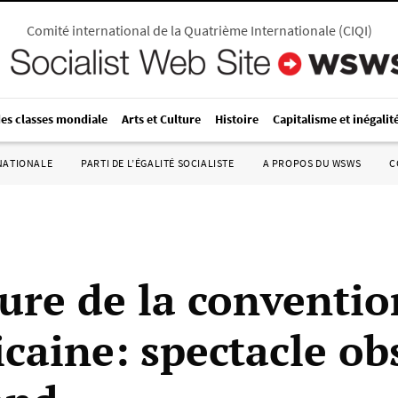
Comité international de la Quatrième Internationale
(
CIQI
)
des classes mondiale
Arts et Culture
Histoire
Capitalisme et inégalit
RNATIONALE
PARTI DE L’ÉGALITÉ SOCIALISTE
A PROPOS DU WSWS
C
ure de la conventio
icaine: spectacle ob