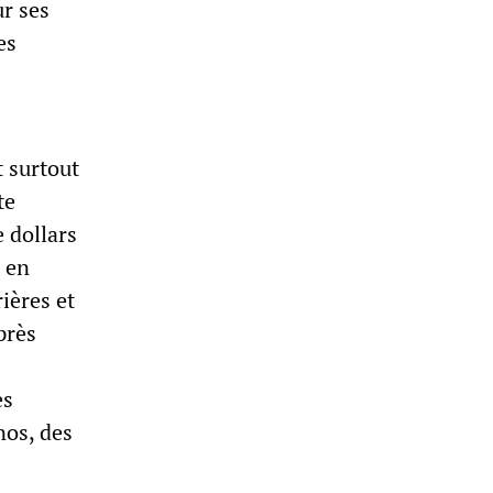
ur ses
es
t surtout
te
e dollars
 en
ières et
près
es
nos, des