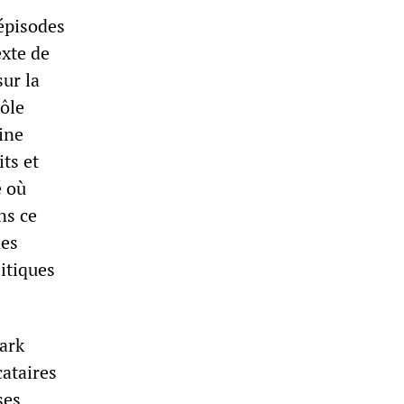
’épisodes
exte de
sur la
rôle
eine
its et
é où
ns ce
des
itiques
ark
cataires
ses