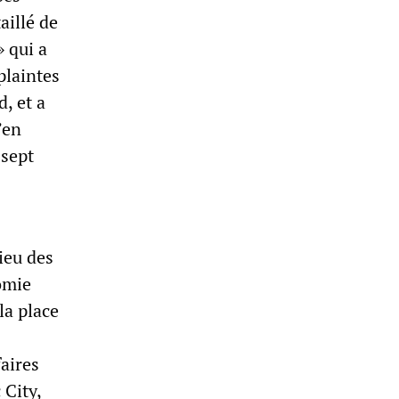
aillé de
 qui a
plaintes
, et a
’en
 sept
ieu des
omie
la place
faires
 City,