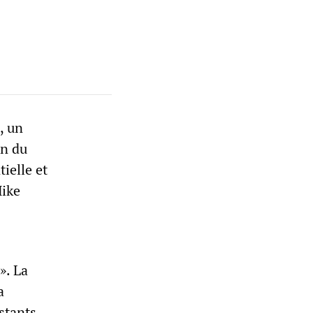
, un
on du
ielle et
Mike
». La
a
stants