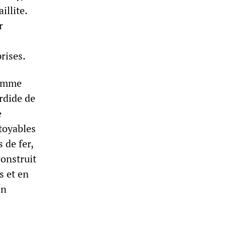
illite.
r
rises.
comme
ordide de
e
itoyables
 de fer,
construit
s et en
en