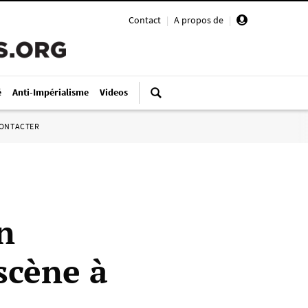
Contact
|
A propos de
|
é
Anti-Impérialisme
Videos
ONTACTER
n
scène à