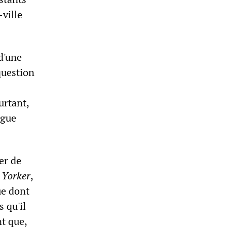
-ville
 d'une
question
urtant,
ogue
er de
 Yorker
,
ue dont
 qu'il
nt que,