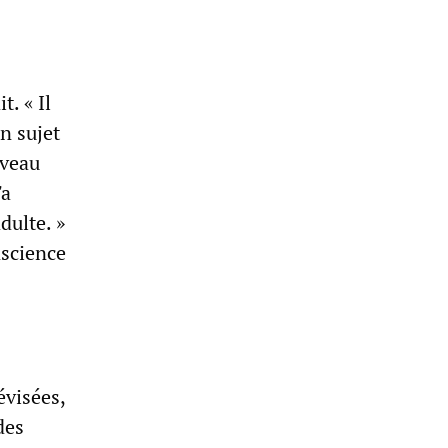
t. « Il
n sujet
iveau
'a
dulte. »
nscience
évisées,
des