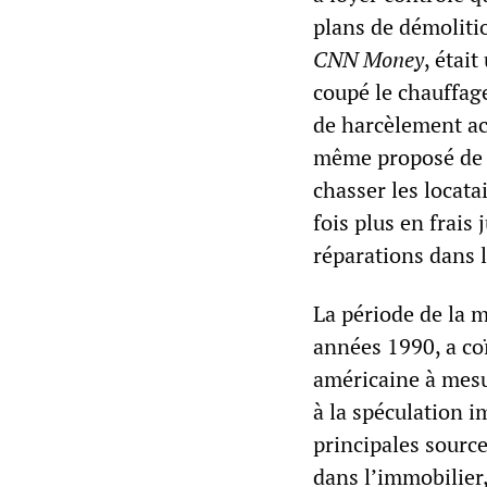
plans de démolitio
CNN Money
, étai
coupé le chauffage
de harcèlement acc
même proposé de l
chasser les locata
fois plus en frais
réparations dans 
La période de la 
années 1990, a coï
américaine à mesur
à la spéculation 
principales source
dans l’immobilier,