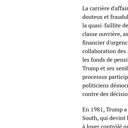
La carrière d'affa
douteux et fraudul
la quasi-faillite d
classe ouvrière, a
financier d'urgenc
collaboration des 
les fonds de pensi
Trump et ses semb
processus particip
politiciens démoc
contre des décisio
En 1981, Trump a 
South, qui devint 
à loyer contrôlé q