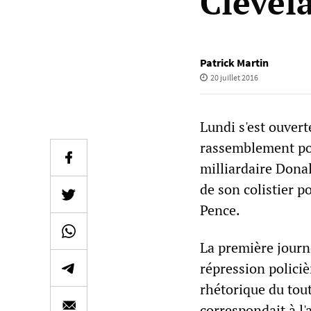
Clevel
Patrick Martin
20 juillet 2016
Lundi s'est ouver
rassemblement pol
milliardaire Dona
de son colistier p
Pence.
La première journé
répression policiè
rhétorique du tout
correspondait à l'