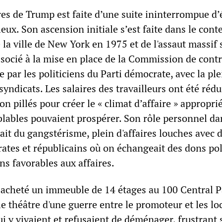
ires de Trump est faite d’une suite ininterrompue d
eux. Son ascension initiale s’est faite dans le cont
e la ville de New York en 1975 et de l'assaut massif 
ssocié à la mise en place de la Commission de cont
e par les politiciens du Parti démocrate, avec la pl
syndicats. Les salaires des travailleurs ont été rédu
on pillés pour créer le « climat d’affaire » appropri
lables pouvaient prospérer. Son rôle personnel da
ait du gangstérisme, plein d'affaires louches avec 
rates et républicains où on échangeait des dons pol
ns favorables aux affaires.
acheté un immeuble de 14 étages au 100 Central P
le théâtre d'une guerre entre le promoteur et les lo
ui y vivaient et refusaient de déménager, frustrant 