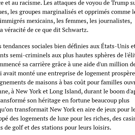
ce et au racisme. Les attaques de voyou de Trump s
ues, les groupes marginalisés et opprimés comme l
immigrés mexicains, les femmes, les journalistes,
a véracité de ce que dit Schwartz.
 tendances sociales bien définies aux États-Unis e
ts semi-criminels aux plus hautes sphères de l'éli
ommencé sa carrière grâce à une aide d'un million d
ui avait monté une entreprise de logement prospère
ignements de maisons à bas coût pour familles ouvr
nne, à New York et Long Island, durant le boom d'a
ransformé son héritage en fortune beaucoup plus
qu’on transformait New York en aire de jeux pour l
oppé des logements de luxe pour les riches, des casi
s de golf et des stations pour leurs loisirs.