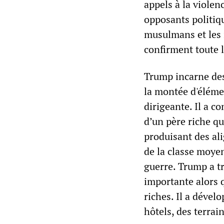
appels à la violen
opposants politiq
musulmans et les 
confirment toute l
Trump incarne des
la montée d'élémen
dirigeante. Il a c
d’un père riche q
produisant des al
de la classe moye
guerre. Trump a t
importante alors 
riches. Il a dével
hôtels, des terrain