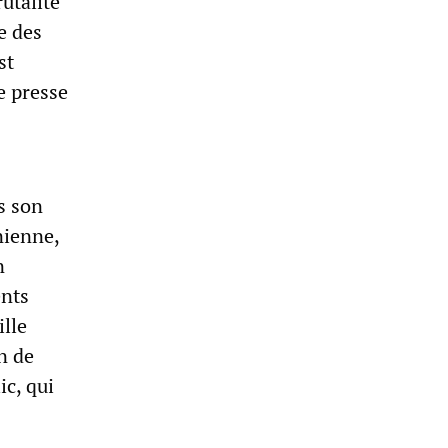
utalité
e des
st
e presse
s son
nienne,
n
ents
ille
n de
ic, qui