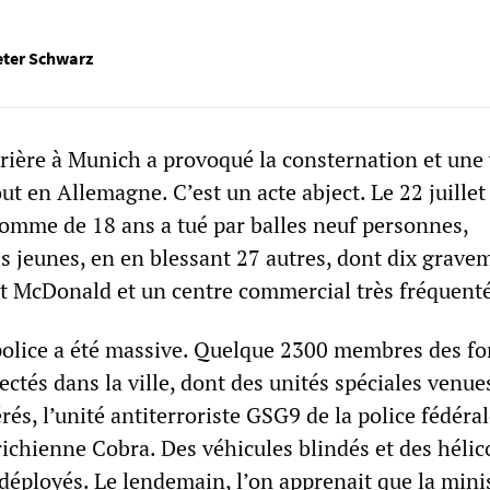
eter Schwarz
trière à Munich a provoqué la consternation et une
out en Allemagne. C’est un acte abject. Le 22 juillet
homme de 18 ans a tué par balles neuf personnes,
s jeunes, en en blessant 27 autres, dont dix grave
t McDonald et un centre commercial très fréquent
 police a été massive. Quelque 2300 membres des fo
fectés dans la ville, dont des unités spéciales venue
rés, l’unité antiterroriste GSG9 de la police fédéral
richienne Cobra. Des véhicules blindés et des hélic
déployés. Le lendemain, l’on apprenait que la mini