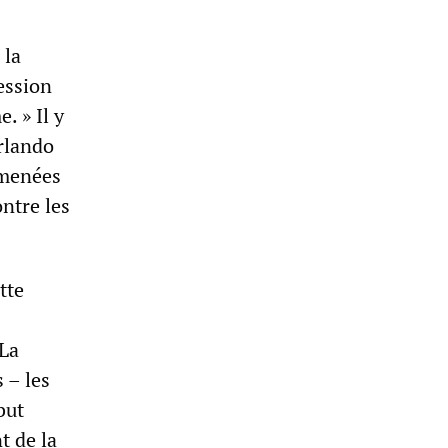
 la
ession
. » Il y
Orlando
t menées
ontre les
tte
 La
 – les
but
t de la