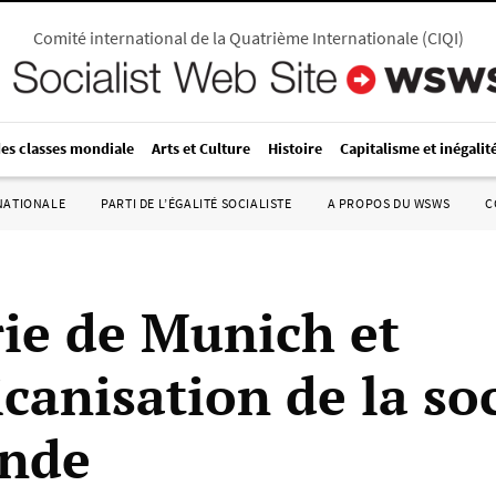
Comité international de la Quatrième Internationale
(
CIQI
)
des classes mondiale
Arts et Culture
Histoire
Capitalisme et inégalit
RNATIONALE
PARTI DE L’ÉGALITÉ SOCIALISTE
A PROPOS DU WSWS
C
rie de Munich et
canisation de la so
ande