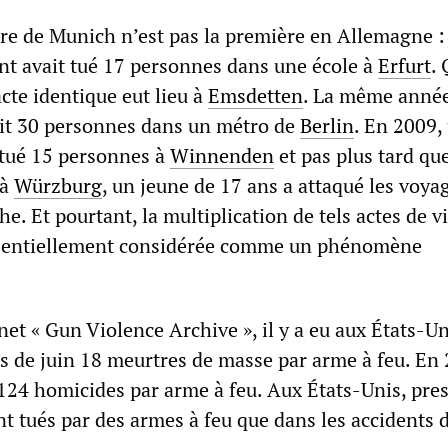
ère de Munich n’est pas la première en Allemagne :
nt avait tué 17 personnes dans une école à
Erfurt
.
acte identique eut lieu à
Emsdetten
. La même année
it 30 personnes dans un métro de
Berlin
. En 2009,
 tué 15 personnes à
Winnenden
et pas plus tard que
 à
Würzburg
, un jeune de 17 ans a attaqué les voya
che. Et pourtant, la multiplication de tels actes de v
essentiellement considérée comme un phénomène
rnet « Gun Violence Archive », il y a eu aux États-Un
s de juin 18 meurtres de masse par arme à feu. En 
24 homicides par arme à feu. Aux États-Unis, pre
t tués par des armes à feu que dans les accidents 