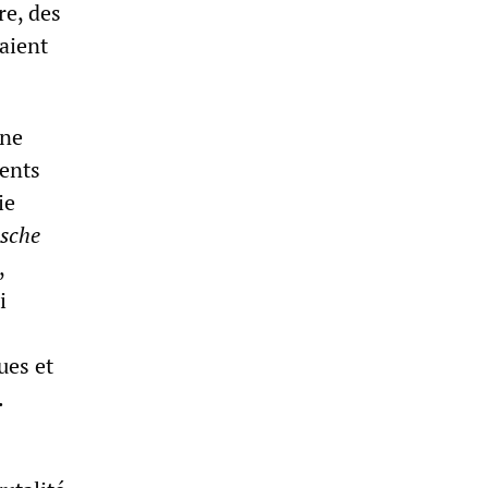
re, des
aient
une
dents
ie
sche
,
i
ues et
.