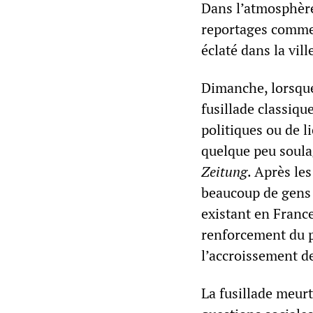
Dans l’atmosphère
reportages commen
éclaté dans la vill
Dimanche, lorsque
fusillade classiq
politiques ou de li
quelque peu soula
Zeitung
. Après le
beaucoup de gens 
existant en France
renforcement du po
l’accroissement d
La fusillade meur