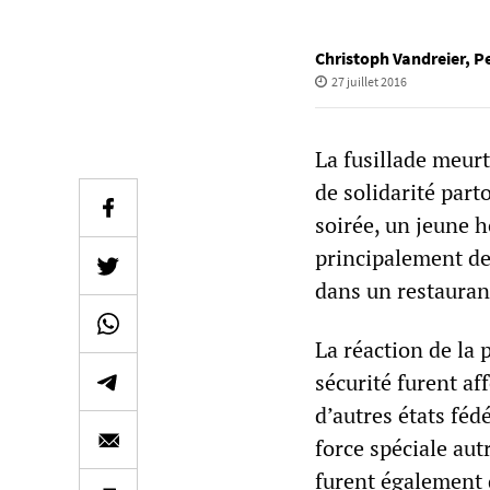
Christoph Vandreier
,
P
27 juillet 2016
La fusillade meur
de solidarité part
soirée, un jeune 
principalement de
dans un restauran
La réaction de la
sécurité furent af
d’autres états fédé
force spéciale aut
furent également 