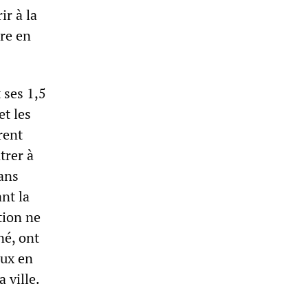
ir à la
re en
 ses 1,5
et les
rent
trer à
sans
nt la
tion ne
né, ont
aux en
a ville.