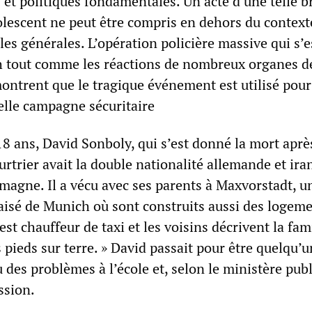
 et politiques fondamentales. Un acte d’une telle br
dolescent ne peut être compris en dehors du context
les générales. L’opération policière massive qui s’e
 tout comme les réactions de nombreux organes d
montrent que le tragique événement est utilisé pour
velle campagne sécuritaire
18 ans, David Sonboly, qui s’est donné la mort aprè
trier avait la double nationalité allemande et ira
emagne. Il a vécu avec ses parents à Maxvorstadt, u
aisé de Munich où sont construits aussi des logem
est chauffeur de taxi et les voisins décrivent la fam
pieds sur terre. » David passait pour être quelqu’u
u des problèmes à l’école et, selon le ministère publ
ession.