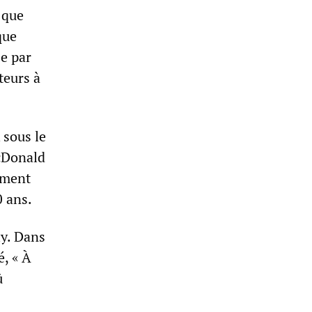
 que
que
se par
teurs à
 sous le
McDonald
sement
0 ans.
ly. Dans
é, « À
û