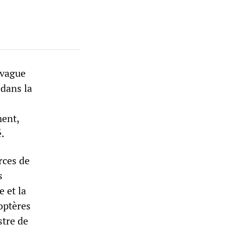
 vague
 dans la
ment,
é.
rces de
s
e et la
optères
stre de