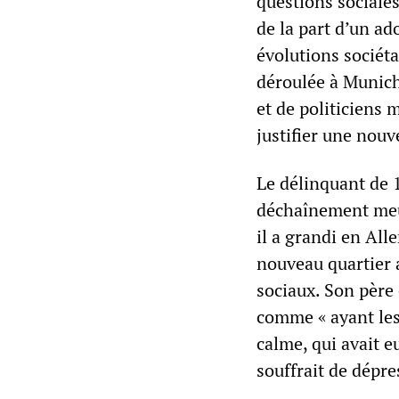
questions sociales
de la part d’un a
évolutions sociéta
déroulée à Munich
et de politiciens 
justifier une nou
Le délinquant de 
déchaînement meur
il a grandi en All
nouveau quartier 
sociaux. Son père 
comme « ayant les 
calme, qui avait e
souffrait de dépr