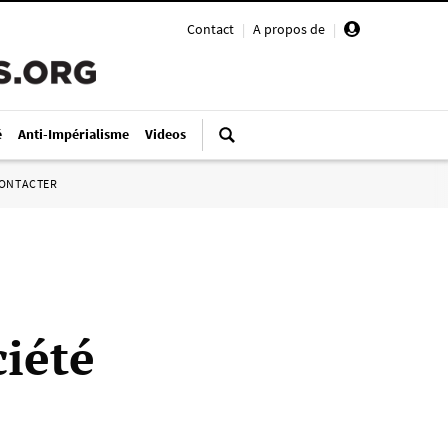
Contact
|
A propos de
|
é
Anti-Impérialisme
Videos
ONTACTER
ciété