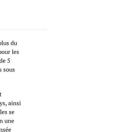
plus du
pour les
de 5
s sous
t
ys, ainsi
les se
en une
ensée