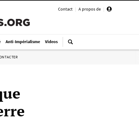
Contact
|
A propos de
|
é
Anti-Impérialisme
Videos
ONTACTER
que
erre