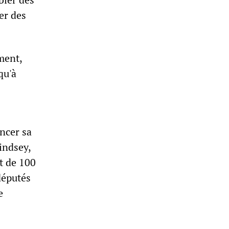
er des
ment,
qu'à
0
ancer sa
indsey,
it de 100
députés
e