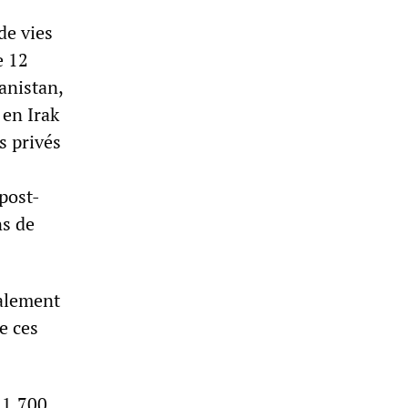
de vies
e 12
anistan,
 en Irak
s privés
post-
ns de
galement
e ces
 1.700