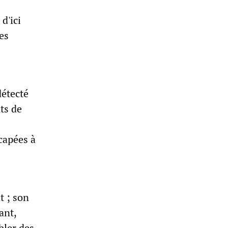
d'ici
es
détecté
ts de
capées à
t ; son
ant,
bler des