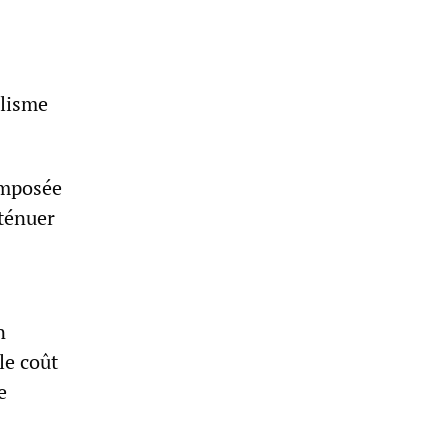
alisme
omposée
tténuer
n
le coût
e