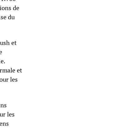
ions de
ase du
Bush et
e
e.
ormale et
our les
ens
ur les
iens