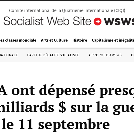
Comité international de la Quatrième Internationale
(
CIQI
)
des classes mondiale
Arts et Culture
Histoire
Capitalisme et inégalit
RNATIONALE
PARTI DE L’ÉGALITÉ SOCIALISTE
A PROPOS DU WSWS
C
A ont dépensé pres
illiards $ sur la gu
 le 11 septembre