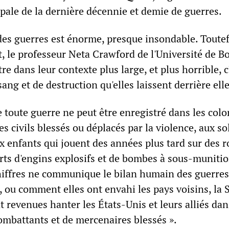
cipale de la dernière décennie et demie de guerres.
des guerres est énorme, presque insondable. Toutef
t, le professeur Neta Crawford de l'Université de B
itre dans leur contexte plus large, et plus horrible, c
sang et de destruction qu'elles laissent derrière elle
de toute guerre ne peut être enregistré dans les col
s civils blessés ou déplacés par la violence, aux so
ux enfants qui jouent des années plus tard sur des r
ts d'engins explosifs et de bombes à sous-munitio
hiffres ne communique le bilan humain des guerres
 ou comment elles ont envahi les pays voisins, la S
nt revenues hanter les États-Unis et leurs alliés dan
ombattants et de mercenaires blessés ».