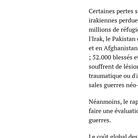
Certaines pertes s
irakiennes perdues
millions de réfugi
l'Irak, le Pakistan
et en Afghanistan
; 52.000 blessés e
souffrent de lési
traumatique ou d'
sales guerres néo
Néanmoins, le rap
faire une évaluati
guerres.
Le coût global de