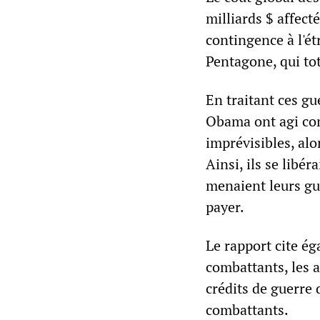
milliards $ affec
contingence à l'é
Pentagone, qui to
En traitant ces g
Obama ont agi com
imprévisibles, alo
Ainsi, ils se libé
menaient leurs gue
payer.
Le rapport cite ég
combattants, les al
crédits de guerre 
combattants.