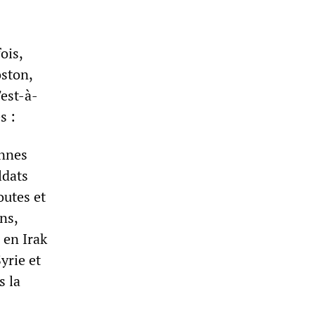
ois,
oston,
'est-à-
s :
onnes
ldats
outes et
ns,
 en Irak
yrie et
s la