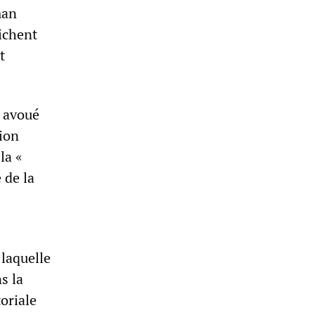
man
fichent
t
t avoué
tion
la «
 de la
laquelle
s la
oriale