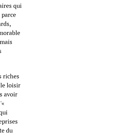
aires qui
a parce
ards,
émorable
amais
s
s riches
e loisir
s avoir
'«
qui
eprises
te du