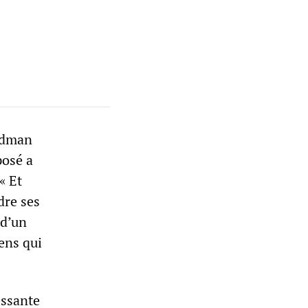
ldman
posé a
« Et
dre ses
 d’un
ens qui
essante