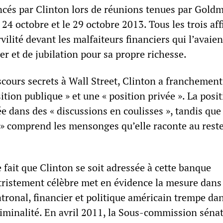
cés par Clinton lors de réunions tenues par Gold
e 24 octobre et le 29 octobre 2013. Tous les trois af
ilité devant les malfaiteurs financiers qui l’avaien
r et de jubilation pour sa propre richesse.
scours secrets à Wall Street, Clinton a franchemen
sition publique » et une « position privée ». La posi
e dans des « discussions en coulisses », tandis que 
 » comprend les mensonges qu’elle raconte au reste
e fait que Clinton se soit adressée à cette banque
tristement célèbre met en évidence la mesure dans 
tronal, financier et politique américain trempe dan
riminalité. En avril 2011, la Sous-commission sénat