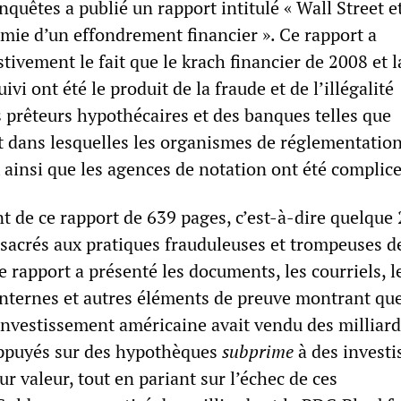
uêtes a publié un rapport intitulé « Wall Street et
omie d’un effondrement financier ». Ce rapport a
ivement le fait que le krach financier de 2008 et l
uivi ont été le produit de la fraude et de l’illégalité
s prêteurs hypothécaires et des banques telles que
 dans lesquelles les organismes de réglementatio
insi que les agences de notation ont été complice
t de ce rapport de 639 pages, c’est-à-dire quelque
nsacrés aux pratiques frauduleuses et trompeuses d
rapport a présenté les documents, les courriels, l
ternes et autres éléments de preuve montrant que
nvestissement américaine avait vendu des milliard
 appuyés sur des hypothèques
subprime
à des investi
ur valeur, tout en pariant sur l’échec de ces