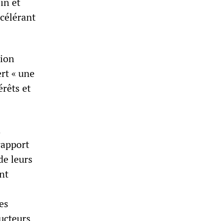
in et
célérant
sion
ert « une
érêts et
a
rapport
de leurs
nt
es
ducteurs