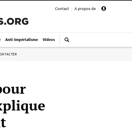
Contact
|
A propos de
|
é
Anti-Impérialisme
Videos
ONTACTER
pour
xplique
t