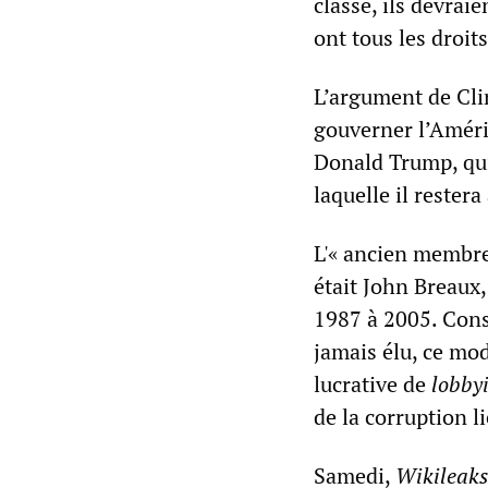
classe, ils devrai
ont tous les droit
L’argument de Clin
gouverner l’Améri
Donald Trump, qui
laquelle il restera 
L'« ancien membre
était John Breaux,
1987 à 2005. Cons
jamais élu, ce mo
lucrative de
lobby
de la corruption l
Samedi,
Wikileak