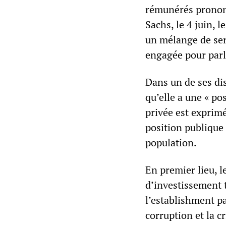
rémunérés pronon
Sachs, le 4 juin, l
un mélange de serv
engagée pour parle
Dans un de ses di
qu’elle a une « po
privée est exprimé
position publique
population.
En premier lieu, l
d’investissement 
l’establishment pa
corruption et la c