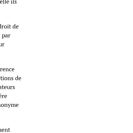
lle ils
droit de
 par
ur
érence
ctions de
ateurs
ère
ynonyme
ment