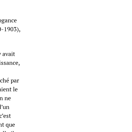
rogance
0-1903),
y avait
issance,
rché par
ient le
on ne
d’un
c’est
nt que