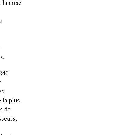
 la crise
a
n
s.
 240
e
es
 la plus
s de
sseurs,