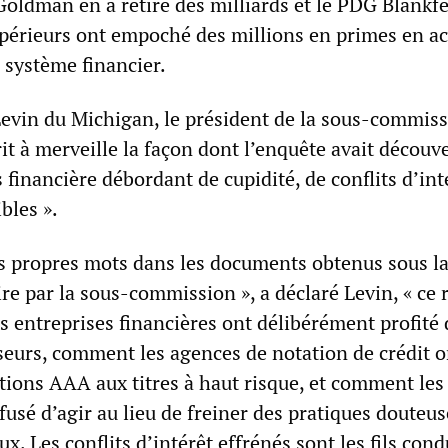
Goldman en a retiré des milliards et le PDG Blankfe
upérieurs ont empoché des millions en primes en ac
 système financier.
Levin du Michigan, le président de la sous-commis
rit à merveille la façon dont l’enquête avait découv
 financière débordant de cupidité, de conflits d’int
bles ».
urs propres mots dans les documents obtenus sous l
ire par la sous-commission », a déclaré Levin, « ce 
 entreprises financières ont délibérément profité 
sseurs, comment les agences de notation de crédit o
tions AAA aux titres à haut risque, et comment les
fusé d’agir au lieu de freiner des pratiques douteus
ux. Les conflits d’intérêt effrénés sont les fils con