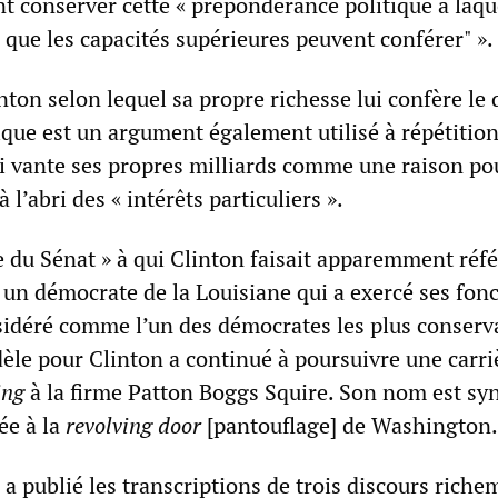
ent conserver cette « prépondérance politique à laque
s que les capacités supérieures peuvent conférer" ».
ton selon lequel sa propre richesse lui confère le 
que est un argument également utilisé à répétition
 vante ses propres milliards comme une raison po
à l’abri des « intérêts particuliers ».
 du Sénat » à qui Clinton faisait apparemment réf
 un démocrate de la Louisiane qui a exercé ses fon
idéré comme l’un des démocrates les plus conserv
dèle pour Clinton a continué à poursuivre une carri
ing
à la firme Patton Boggs Squire. Son nom est s
iée à la
revolving door
[pantouflage] de Washington.
s
a publié les transcriptions de trois discours riche