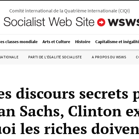
Comité international de la Quatrième Internationale
(
CIQI
)
des classes mondiale
Arts et Culture
Histoire
Capitalisme et inégalit
RNATIONALE
PARTI DE L’ÉGALITÉ SOCIALISTE
A PROPOS DU WSWS
C
es discours secrets 
n Sachs, Clinton e
oi les riches doiven