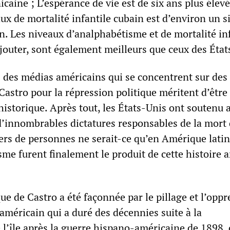
aine ; L’espérance de vie est de six ans plus élevé
taux de mortalité infantile cubain est d’environ un 
n. Les niveaux d’analphabétisme et de mortalité in
’ajouter, sont également meilleurs que ceux des État
des médias américains qui se concentrent sur des
astro pour la répression politique méritent d’être
istorique. Après tout, les États-Unis ont soutenu 
 d’innombrables dictatures responsables de la mort
iers de personnes ne serait-ce qu’en Amérique latin
isme furent finalement le produit de cette histoire 
que de Castro a été façonnée par le pillage et l’opp
américain qui a duré des décennies suite à la
 l’île après la guerre hispano-américaine de 1898,