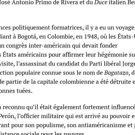
 José Antonio Primo de Rivera et du
Duce
italien Be
nces politiquement formatrices, il y a eu un voyage
udiant à Bogotá, en Colombie, en 1948, où les États
un congrès inter-américain qui devait fonder
s États américains pour affirmer leur hégémonie su
visite, l’assassinat du candidat du Parti libéral Jor
ection populaire connue sous le nom de
Bogatazo
, 
e partie de la capitale colombienne a été détruite 
onnes tuées.
 reconnu qu’il était également fortement influencé
erón, l’officier militaire qui est arrivé au pouvoir 
rant pour son populisme, son antiaméricanisme et 
stance sociale pour les pauvres.