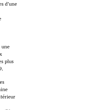
es d’une
e
é une
x
es plus
9.
es
aine
ntérieur