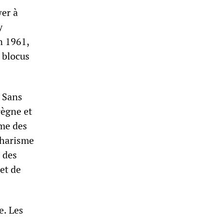
wer à
y
n 1961,
g blocus
. Sans
règne et
mme des
charisme
 des
et de
e. Les