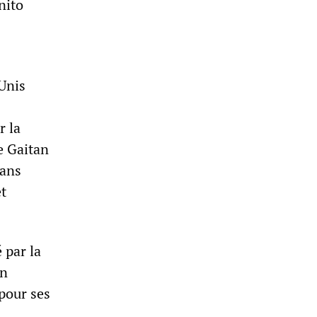
nito
-Unis
r la
ge Gaitan
dans
et
 par la
en
pour ses