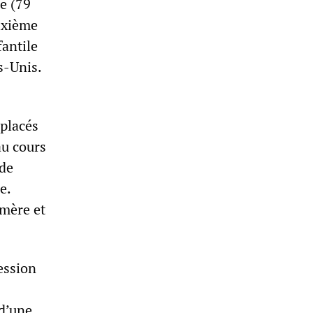
e (79
sixième
fantile
s-Unis.
 placés
au cours
 de
e.
amère et
ression
 d’une