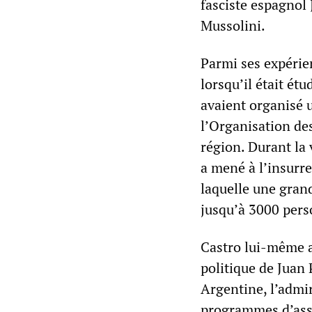
fasciste espagnol
Mussolini.
Parmi ses expérie
lorsqu’il était ét
avaient organisé 
l’Organisation de
région. Durant la 
a mené à l’insurr
laquelle une grand
jusqu’à 3000 pers
Castro lui-même a
politique de Juan P
Argentine, l’admi
programmes d’assi