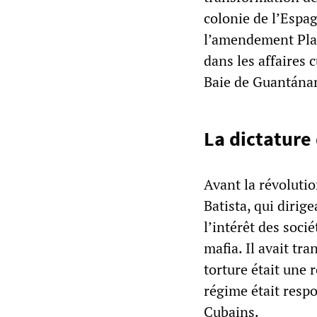
colonie de l’Espa
l’amendement Platt
dans les affaires 
Baie de Guantánam
La dictature
Avant la révoluti
Batista, qui dirig
l’intérêt des soci
mafia. Il avait tr
torture était une
régime était resp
Cubains.