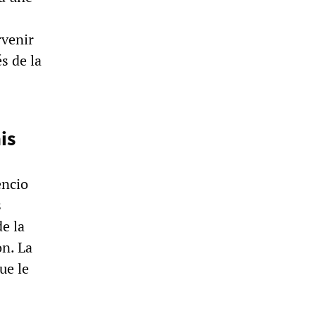
rvenir
s de la
is
encio
s
de la
on. La
ue le