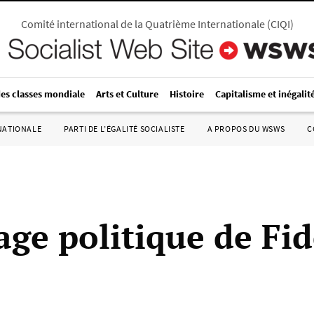
Comité international de la Quatrième Internationale
(
CIQI
)
des classes mondiale
Arts et Culture
Histoire
Capitalisme et inégalit
RNATIONALE
PARTI DE L’ÉGALITÉ SOCIALISTE
A PROPOS DU WSWS
C
age politique de Fid