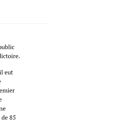
public
ictoire.
l eut
e
remier
e
une
 de 85