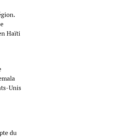
égion.
se
en Haïti
e
emala
ats-Unis
epte du