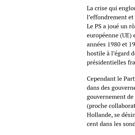
La crise qui englo
l’effondrement et 
Le PS a joué un rô
européenne (UE) e
années 1980 et 199
hostile à l’égard 
présidentielles fr
Cependant le Parti
dans des gouverne
gouvernement de l
(proche collabora
Hollande, se dési
cent dans les son