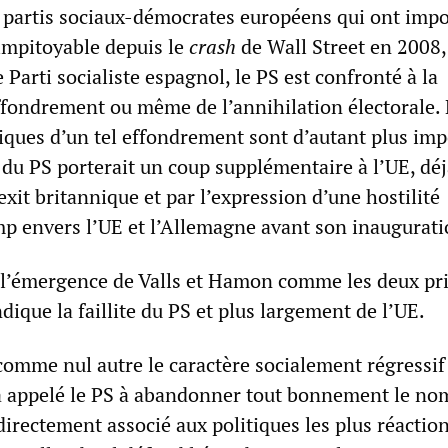
partis sociaux-démocrates européens qui ont imp
 impitoyable depuis le
crash
de Wall Street en 2008
e Parti socialiste espagnol, le PS est confronté à la
effondrement ou même de l’annihilation électorale.
iques d’un tel effondrement sont d’autant plus imp
 du PS porterait un coup supplémentaire à l’UE, dé
exit britannique et par l’expression d’une hostilité
p envers l’UE et l’Allemagne avant son inaugurati
 l’émergence de Valls et Hamon comme les deux pr
dique la faillite du PS et plus largement de l’UE.
comme nul autre le caractère socialement régressif
 a appelé le PS à abandonner tout bonnement le no
t directement associé aux politiques les plus réactio