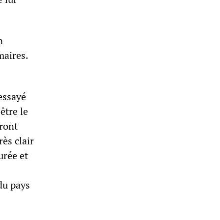
n
maires.
essayé
être le
Front
ès clair
urée et
du pays