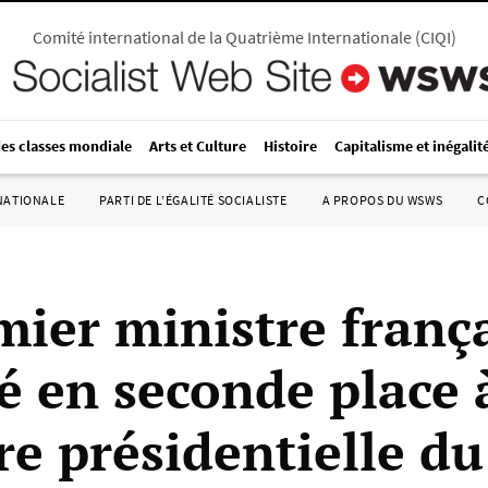
Comité international de la Quatrième Internationale
(
CIQI
)
des classes mondiale
Arts et Culture
Histoire
Capitalisme et inégalit
RNATIONALE
PARTI DE L’ÉGALITÉ SOCIALISTE
A PROPOS DU WSWS
C
mier ministre franç
é en seconde place à
e présidentielle du