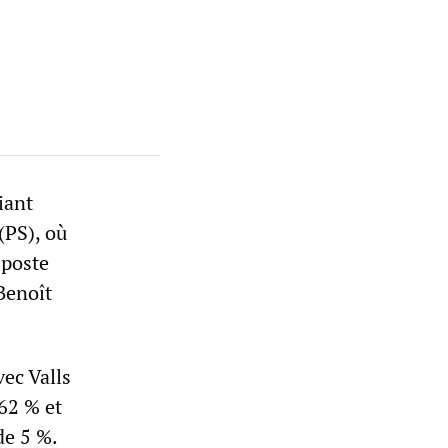
iant
(PS), où
 poste
Benoît
ec Valls
62 % et
de 5 %.