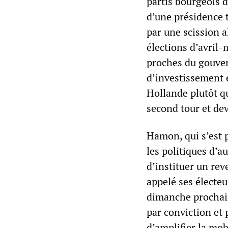
partis bourgeois d
d’une présidence 
par une scission a
élections d’avril
proches du gouve
d’investissement 
Hollande plutôt q
second tour et dev
Hamon, qui s’est 
les politiques d’
d’instituer un re
appelé ses électe
dimanche prochain.
par conviction et p
d’amplifier la mob