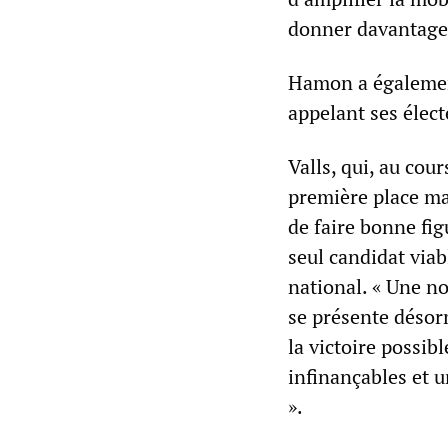
donner davantage 
Hamon a également
appelant ses élec
Valls, qui, au cour
première place ma
de faire bonne fig
seul candidat viab
national. « Une n
se présente désorm
la victoire possib
infinançables et 
».