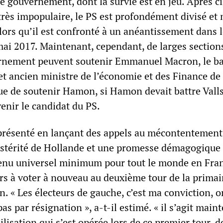
e gouvernement, dont la survie est en jeu. Après c
très impopulaire, le PS est profondément divisé et
lors qu’il est confronté à un anéantissement dans 
-mai 2017. Maintenant, cependant, de larges section
rnement peuvent soutenir Emmanuel Macron, le b
et ancien ministre de l’économie et des Finance de
ue de soutenir Hamon, si Hamon devait battre Vall
enir le candidat du PS.
présenté en lançant des appels au mécontentement
austérité de Hollande et une promesse démagogique
venu universel minimum pour tout le monde en Fran
urs à voter à nouveau au deuxième tour de la primai
 « Les électeurs de gauche, c’est ma conviction, o
as par résignation », a-t-il estimé. « il s’agit main
ilisation qui s’est opérée lors de ce premier tour, de