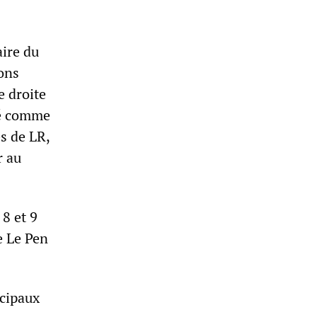
aire du
ions
e droite
ré comme
es de LR,
r au
8 et 9
e Le Pen
ncipaux