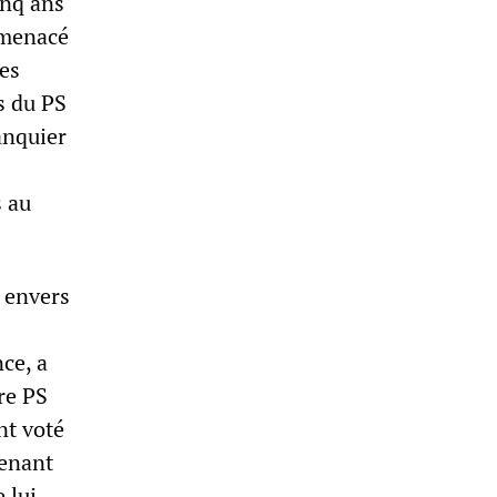
inq ans
 menacé
les
s du PS
anquier
s au
 envers
ce, a
re PS
nt voté
tenant
 lui