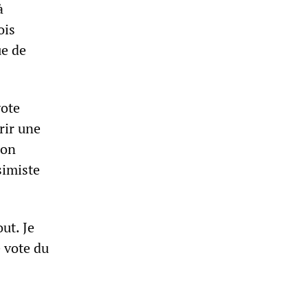
à
ois
ue de
vote
rir une
son
simiste
ut. Je
e vote du