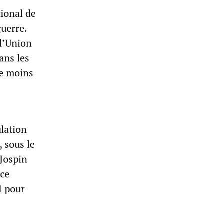
tional de
guerre.
 l’Union
ans les
le moins
ulation
 sous le
 Jospin
nce
4 pour