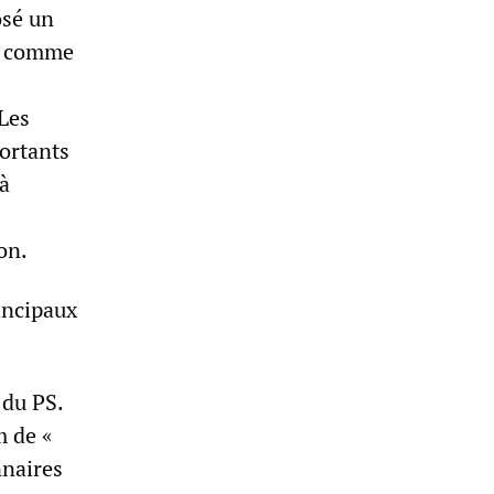
osé un
, comme
 Les
ortants
jà
on.
incipaux
 du PS.
m de «
nnaires