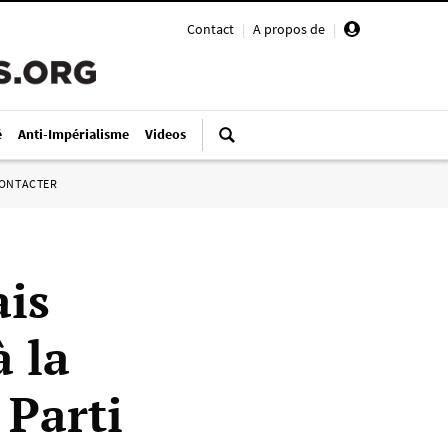
Contact
|
A propos de
|
é
Anti-Impérialisme
Videos
ONTACTER
ais
 la
 Parti