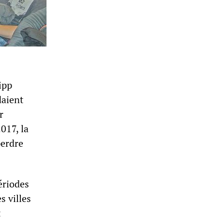
ipp
daient
r
017, la
perdre
ériodes
 villes
t