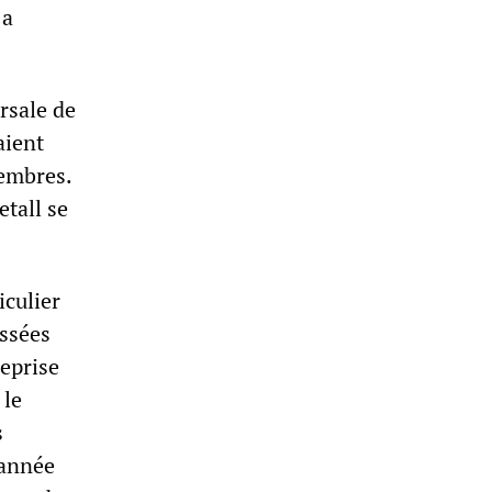
 a
rsale de
aient
membres.
etall se
iculier
essées
reprise
 le
s
'année