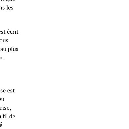
ns les
st écrit
nous
 au plus
.»
se est
eu
rise,
 fil de
é