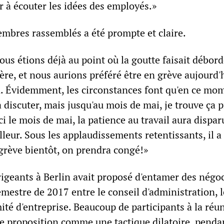
r à écouter les idées des employés.»
mbres rassemblés a été prompte et claire.
ous étions déjà au point où la goutte faisait débord
ère, et nous aurions préféré être en grève aujourd'
. Évidemment, les circonstances font qu'en ce mo
discuter, mais jusqu'au mois de mai, je trouve ça 
ci le mois de mai, la patience au travail aura dispar
lleur. Sous les applaudissements retentissants, il a
 grève bientôt, on prendra congé!»
igeants à Berlin avait proposé d'entamer des négo
mestre de 2017 entre le conseil d'administration, l
mité d'entreprise. Beaucoup de participants à la réu
te proposition comme une tactique dilatoire, penda