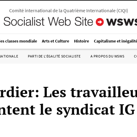
Comité international de la Quatrième Internationale
(
CIQI
)
des classes mondiale
Arts et Culture
Histoire
Capitalisme et inégalit
RNATIONALE
PARTI DE L’ÉGALITÉ SOCIALISTE
A PROPOS DU WSWS
C
dier: Les travaille
ntent le syndicat IG