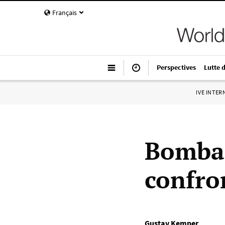
Français
Perspectives
Lutte 
IVE INTE
Bombar
confro
Gustav Kemper