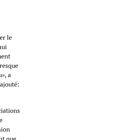
er le
hui
ment
presque
u», a
 ajouté:
ciations
e
nion
nt que