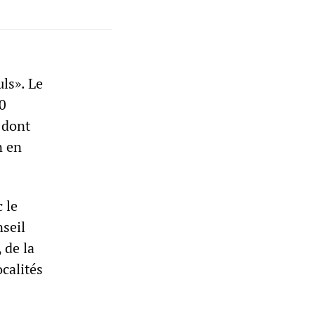
ls». Le
00
 dont
n en
 le
nseil
 de la
ocalités