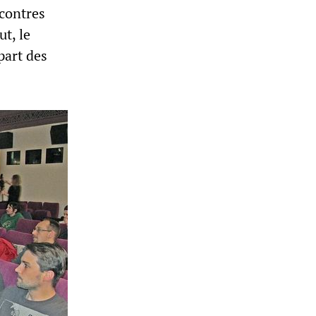
ncontres
ut, le
part des