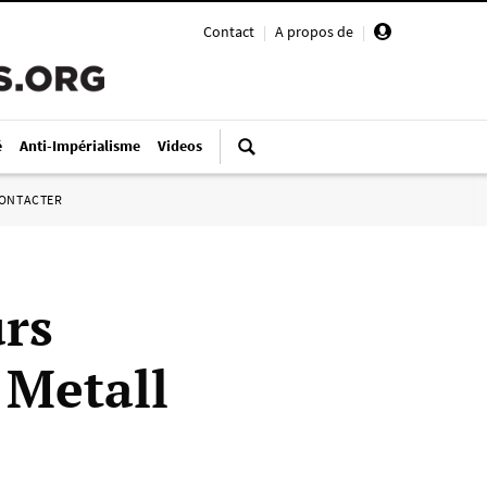
Contact
|
A propos de
|
é
Anti-Impérialisme
Videos
ONTACTER
urs
 Metall