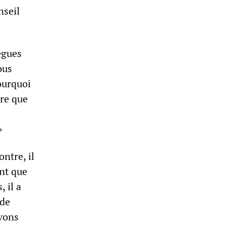
nseil
ègues
ous
ourquoi
ire que
.»
ontre, il
nt que
 il a
 de
uvons