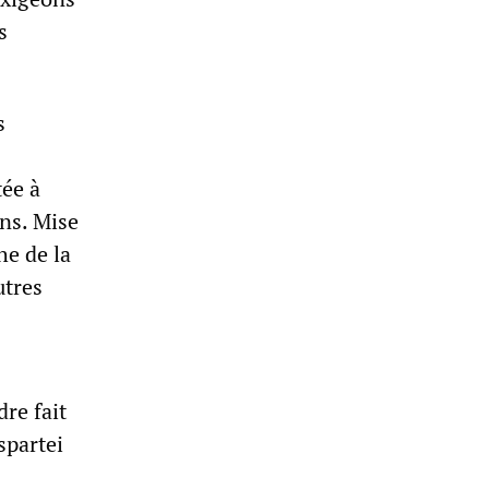
s
s
tée à
ons. Mise
he de la
utres
re fait
spartei