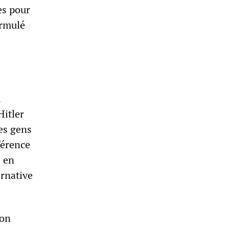
es pour
ormulé
,
Hitler
les gens
férence
s en
ernative
ion