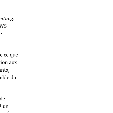
eitung
,
SWS
e-
e ce que
tion aux
ants,
mble du
de
é un