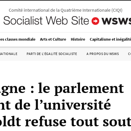
Comité international de la Quatrième Internationale
(
CIQI
)
des classes mondiale
Arts et Culture
Histoire
Capitalisme et inégalit
RNATIONALE
PARTI DE L’ÉGALITÉ SOCIALISTE
A PROPOS DU WSWS
C
gne : le parlement
t de l’université
dt refuse tout sout