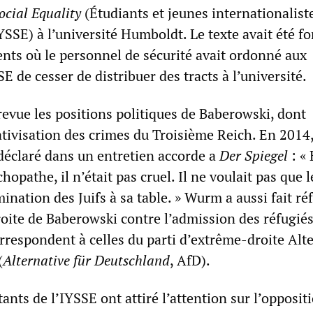
ocial Equality
(Étudiants et jeunes
internationalist
 IYSSE) à l’université Humboldt. Le texte avait été f
ents où le personnel de sécurité avait ordonné aux
 de cesser de distribuer des tracts à l’université.
evue les positions politiques de Baberowski, dont
tivisation des crimes du Troisième Reich. En 2014
déclaré dans un entretien accorde a
Der Spiegel
: « 
hopathe, il n’était pas cruel. Il ne voulait pas que 
mination des Juifs à sa table. » Wurm a aussi fait ré
roite de Baberowski contre l’admission des réfugié
rrespondent à celles du parti d’extrême-droite Alt
(
Alternative für Deutschland
, AfD).
ants de l’IYSSE ont attiré l’attention sur l’opposit