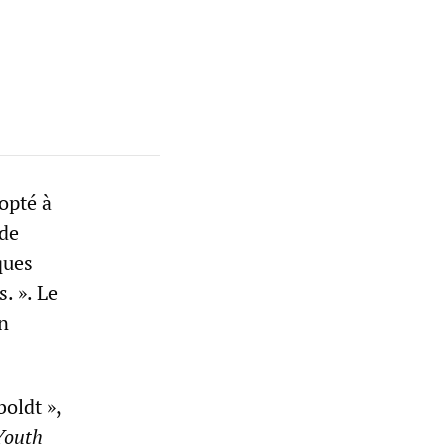
opté à
 de
ques
. ». Le
on
boldt »,
Youth