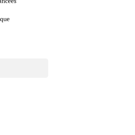
vancées
 que