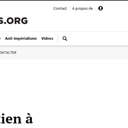
Contact
|
A propos de
|
é
Anti-Impérialisme
Videos
ONTACTER
ien à