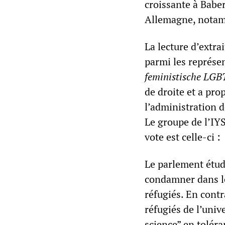
croissante à Babe
Allemagne, notam
La lecture d’extra
parmi les représe
feministische LGB
de droite et a pro
l’administration 
Le groupe de l’IY
vote est celle-ci :
Le parlement étud
condamner dans les
réfugiés. En contr
réfugiés de l’univ
science” en tolér