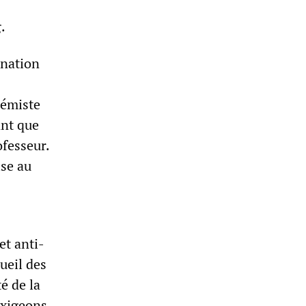
.
gnation
rémiste
ant que
ofesseur.
se au
et anti-
ueil des
é de la
exigeons