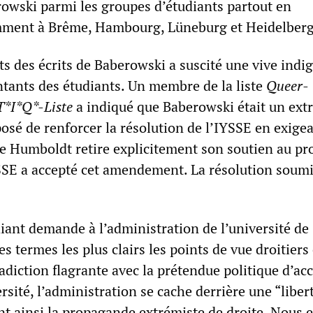
rowski parmi les groupes d’étudiants partout en
ment à Brême, Hambourg, Lüneburg et Heidelberg
its des écrits de Baberowski a suscité une vive indi
ntants des étudiants. Un membre de la liste
Queer-
T*I*Q*-Liste
a indiqué que Baberowski était un ext
posé de renforcer la résolution de l’IYSSE en exige
de Humboldt retire explicitement son soutien au pr
SSE a accepté cet amendement. La résolution soumi
iant demande à l’administration de l’université de
 termes les plus clairs les points de vue droitiers 
adiction flagrante avec la prétendue politique d’acc
ersité, l’administration se cache derrière une “libert
ant ainsi la propagande extrémiste de droite. Nous 