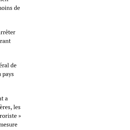
moins de
rrêter
arant
éral de
u pays
nt a
ères, les
roriste »
 mesure