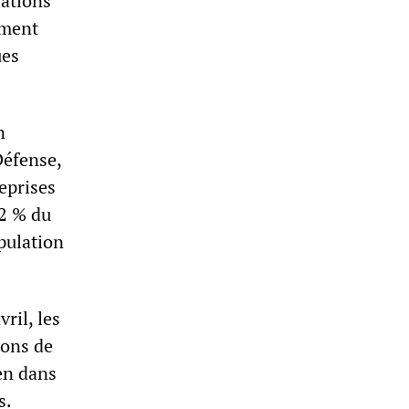
iations
ement
ues
n
Défense,
eprises
2 % du
pulation
ril, les
ions de
ien dans
s.