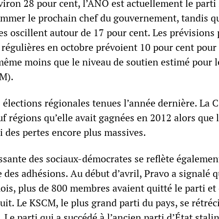
viron 28 pour cent, l’ANO est actuellement le parti 
nommer le prochain chef du gouvernement, tandis qu
 oscillent autour de 17 pour cent. Les prévisions 
 régulières en octobre prévoient 10 pour cent pour 
 même moins que le niveau de soutien estimé pour l
M).
 élections régionales tenues l’année dernière. La 
f régions qu’elle avait gagnées en 2012 alors que l
 des pertes encore plus massives.
issante des sociaux-démocrates se reflète égalemen
e des adhésions. Au début d’avril, Pravo a signalé 
is, plus de 800 membres avaient quitté le parti et 
it. Le KSCM, le plus grand parti du pays, se rétréc
Le parti qui a succédé à l’ancien parti d’État stali