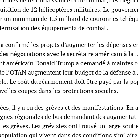
e drones de reconnaissance et de combat, des négoc
quisition de 12 hélicoptères militaires. Le gouvern
ir un minimum de 1,5 milliard de couronnes tchèq
dernisation des équipements de combat.
 a confirmé les projets d’augmenter les dépenses e
es négociations avec le secrétaire américain à la 
ent américain Donald Trump a demandé à maintes r
e l’OTAN augmentent leur budget de la défense à 
ble. Le coût du réarmement doit être payé par la po
velles coupes dans les protections sociales.
es, il y a eu des grèves et des manifestations. En av
ignes régionales de bus demandant des augmentat
t les grèves. Les grévistes ont trouvé un large sout
population qui vivent dans des conditions similaire