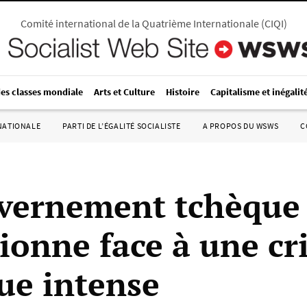
Comité international de la Quatrième Internationale
(
CIQI
)
des classes mondiale
Arts et Culture
Histoire
Capitalisme et inégalit
RNATIONALE
PARTI DE L’ÉGALITÉ SOCIALISTE
A PROPOS DU WSWS
C
vernement tchèque
ionne face à une cr
que intense