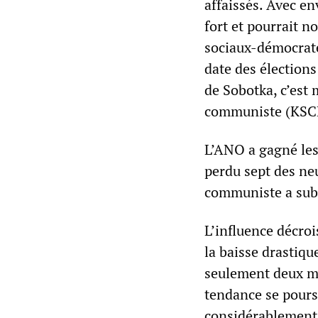
affaissés. Avec en
fort et pourrait 
sociaux-démocrates
date des élections
de Sobotka, c’est
communiste (KSC
L’ANO a gagné les
perdu sept des neu
communiste a subi
L’influence décro
la baisse drastiqu
seulement deux mo
tendance se poursu
considérablement. 