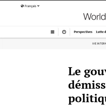
Français
Perspectives
Lutte 
IVE INTE
Le gou
démiss
politi