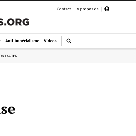
Contact
|
A propos de
|
é
Anti-Impérialisme
Videos
ONTACTER
ise