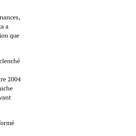
inances,
ka a
tion que
éclenché
tre 2004
niche
avant
 formé