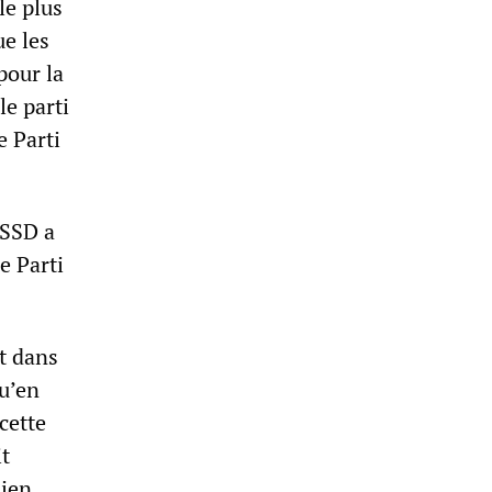
le plus
e les
pour la
le parti
e Parti
CSSD a
e Parti
t dans
qu’en
cette
it
nien