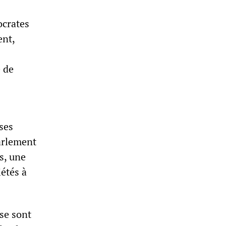
ocrates
ent,
e de
ses
Parlement
ns, une
iétés à
se sont