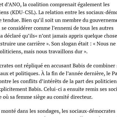
et d’ANO, la coalition comprenait également les
ens (KDU-CSL). La relation entre les sociaux-dém
ée tendue. Bien qu’il soit un membre du gouvernem
à se considérer comme l’ennemi de tous les autres
l a déclaré qu’ils« n’ont jamais appris quelque chos
struire une carrière ». Son slogan était : « Nous ne
iticiens, mais nous travaillons dur ».
rates ont répliqué en accusant Babis de combiner 
ux et politiques. À la fin de l’année dernière, le 
ntre les conflits d’intérêts de la part des politicie
plicitement Babis. Celui-ci a ensuite remis ses soc
e où sa femme siège au comité directeur.
 monté dans les sondages, les sociaux-démocrates 