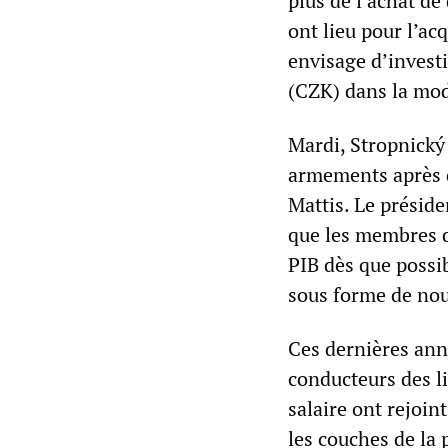
plus de l’achat d
ont lieu pour l’ac
envisage d’invest
(CZK) dans la mo
Mardi, Stropnický
armements après d
Mattis. Le présid
que les membres d
PIB dès que possi
sous forme de nou
Ces dernières anné
conducteurs des l
salaire ont rejoin
les couches de la 