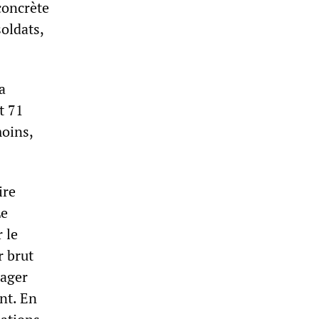
concrète
oldats,
a
t 71
oins,
ire
Le
 le
r brut
gager
nt. En