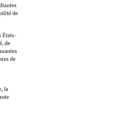
diantes
ilité de
x États-
é, de
issantes
bres de
, la
aute