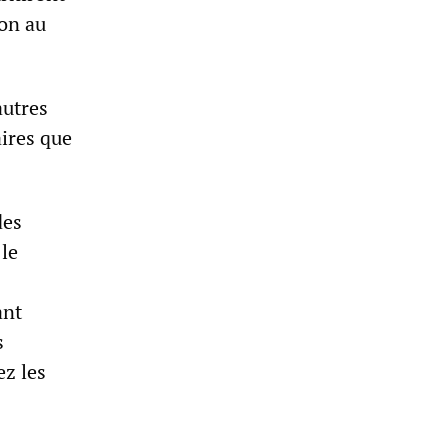
ion au
autres
aires que
des
le
ant
s
ez les