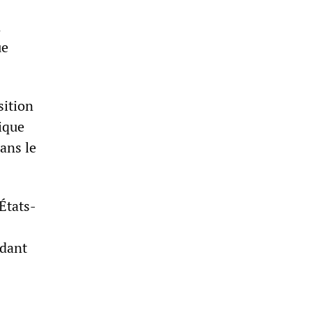
n
ue
sition
tique
dans le
États-
ndant