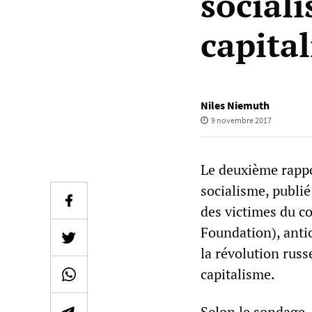
social
capita
Niles Niemuth
9 novembre 2017
Le deuxième rappo
socialisme, publi
des victimes du 
Foundation), anti
la révolution russ
capitalisme.
Selon le sondage, 