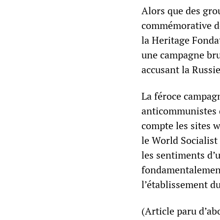
Alors que des gr
commémorative des
la Heritage Fonda
une campagne brut
accusant la Russie
La féroce campagne
anticommunistes d
compte les sites w
le World Socialis
les sentiments d’
fondamentalement a
l’établissement du
(Article paru d’a