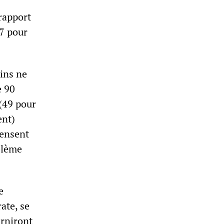
 rapport
37 pour
ins ne
e 90
 (49 pour
ent)
pensent
oblème
e
ate, se
urniront