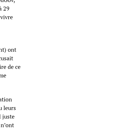
à 29
 vivre
nt) ont
cusait
ire de ce
ème
ation
u leurs
 juste
 n’ont