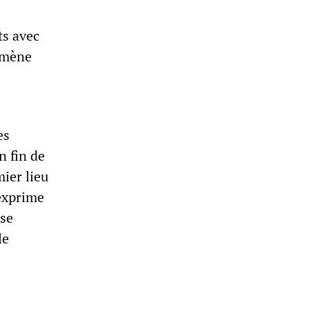
ts avec
e mène
es
 fin de
ier lieu
 exprime
ose
le