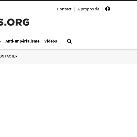
Contact
|
A propos de
|
é
Anti-Impérialisme
Videos
ONTACTER