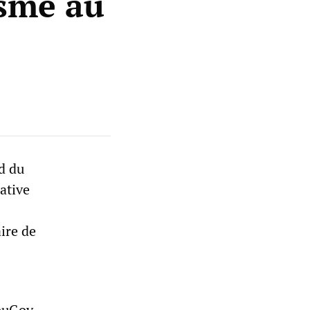
sme au
d du
ative
ire de
ouGov,