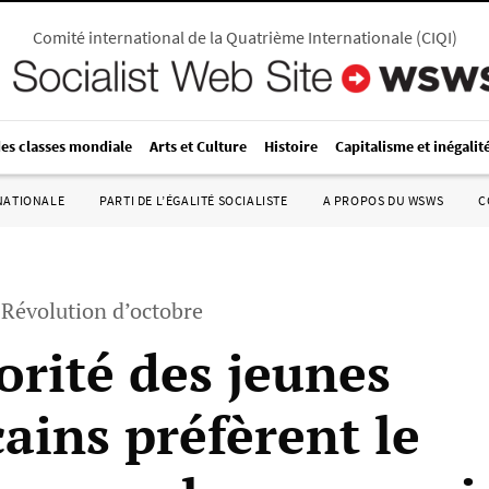
Comité international de la Quatrième Internationale
(
CIQI
)
des classes mondiale
Arts et Culture
Histoire
Capitalisme et inégalit
RNATIONALE
PARTI DE L’ÉGALITÉ SOCIALISTE
A PROPOS DU WSWS
C
 Révolution d’octobre
orité des jeunes
ains préfèrent le