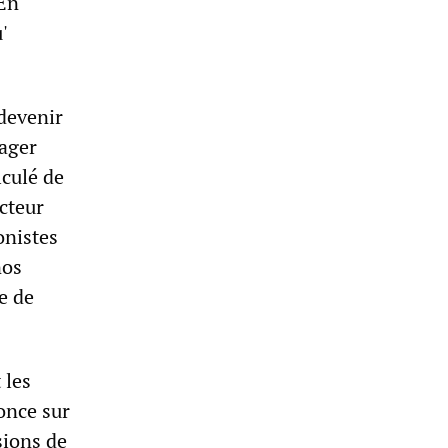
 En
'
devenir
nager
lculé de
cteur
onistes
nos
e de
 les
once sur
sions de