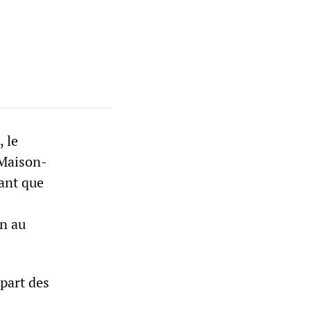
 le
 Maison-
ant que
on au
part des