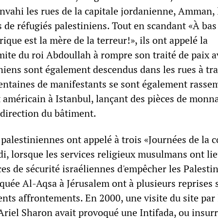
nvahi les rues de la capitale jordanienne, Amman, 
s de réfugiés palestiniens. Tout en scandant «À bas
ique est la mère de la terreur!», ils ont appelé la
te du roi Abdoullah à rompre son traité de paix a
iniens sont également descendus dans les rues à tra
centaines de manifestants se sont également rasse
t américain à Istanbul, lançant des pièces de monna
 direction du bâtiment.
palestiniennes ont appelé à trois «Journées de la c
i, lorsque les services religieux musulmans ont lie
ces de sécurité israéliennes d'empêcher les Palesti
quée Al-Aqsa à Jérusalem ont à plusieurs reprises s
nts affrontements. En 2000, une visite du site par 
Ariel Sharon avait provoqué une Intifada, ou insur