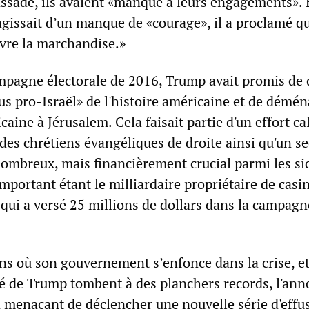
sade, ils avaient «manqué à leurs engagements».
agissait d’un manque de «courage», il a proclamé qu
ivre la marchandise.»
mpagne électorale de 2016, Trump avait promis de 
lus pro-Israël» de l'histoire américaine et de démé
aine à Jérusalem. Cela faisait partie d'un effort ca
des chrétiens évangéliques de droite ainsi qu'un se
mbreux, mais financièrement crucial parmi les si
 important étant le milliardaire propriétaire de casi
qui a versé 25 millions de dollars dans la campagn
ns où son gouvernement s’enfonce dans la crise, et
té de Trump tombent à des planchers records, l'ann
n menaçant de déclencher une nouvelle série d'effu