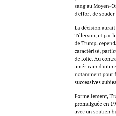
sang au Moyen-Ori
d'effort de souder
La décision aurait 
Tillerson, et par l
de Trump, cependa
caractérisé, part
de folie. Au contra
américain d'inten
notamment pour fai
successives subies
Formellement, Tru
promulguée en 199
avec un soutien bi