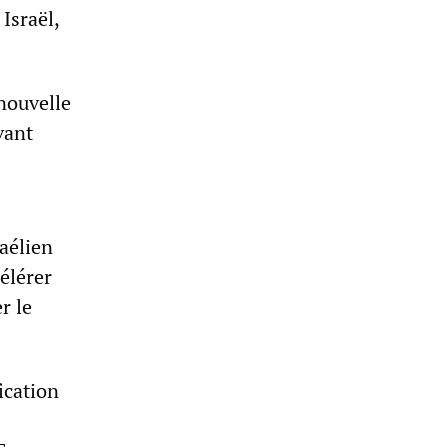
Israël,
nouvelle
vant
raélien
élérer
r le
ication