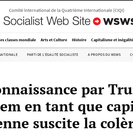
Comité international de la Quatrième Internationale
(
CIQI
)
des classes mondiale
Arts et Culture
Histoire
Capitalisme et inégalit
RNATIONALE
PARTI DE L’ÉGALITÉ SOCIALISTE
A PROPOS DU WSWS
C
onnaissance par Tr
lem en tant que cap
enne suscite la colè