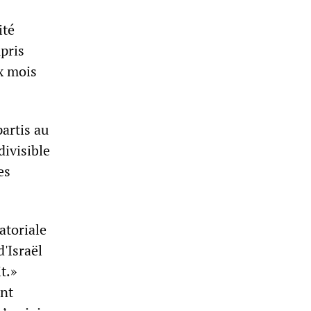
ité
pris
x mois
artis au
divisible
es
atoriale
d'Israël
t.»
ent