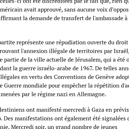
elles-ci ont été discréditées par le fait que, rien q
américain avait approuvé, sans aucune voix d’oppos
affirmant la demande de transfert de l'ambassade à
partite représente une répudiation ouverte du droit
rouvant l'annexion illégale de territoires par Israël
 partie de la ville actuelle de Jérusalem, qui a été
dant la guerre israélo-arabe de 1967. De telles an
 illégales en vertu des Conventions de Genève adopt
de Guerre mondiale pour empêcher la répétition d'a
es menées par le régime nazi en Allemagne.
alestiniens ont manifesté mercredi à Gaza en prévi
. Des manifestations ont également été signalées 
anie. Mercredi soir, un grand nombre de jeunes