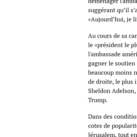
déménager l'ambas
suggérant qu’il s’
«Aujourd’hui, je l
Au cours de sa ca
le «président le p
l'ambassade améric
gagner le soutien 
beaucoup moins no
de droite, le plus
Sheldon Adelson, 
Trump.
Dans des conditio
cotes de populari
Jérusalem, tout e