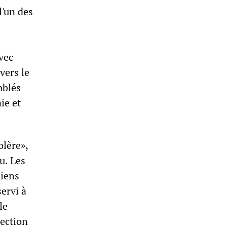
l'un des
vec
vers le
mblés
ie et
olère»,
u. Les
niens
ervi à
le
rection