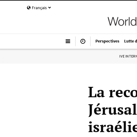
Français
Perspectives
Lutte 
IVE INTE
La rec
Jérusa
israéli