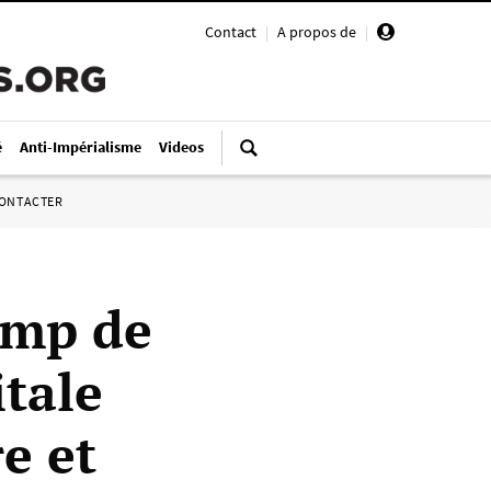
Contact
|
A propos de
|
é
Anti-Impérialisme
Videos
ONTACTER
ump de
itale
re et