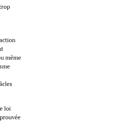
trop
'action
nt
é ou même
lisme
âcles
e loi
pprouvée