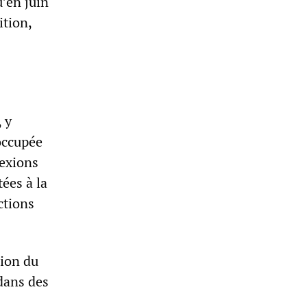
u’en juin
ition,
, y
 occupée
nexions
ées à la
ctions
sion du
dans des