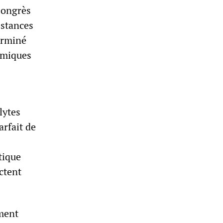
Congrès
bstances
terminé
himiques
lytes
rfait de
tique
ctent
ement