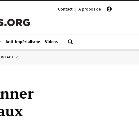
Contact
|
A propos de
|
é
Anti-Impérialisme
Videos
ONTACTER
onner
 aux