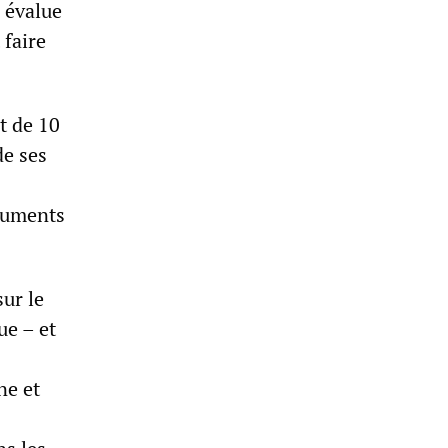
 évalue
 faire
ot de 10
de ses
ocuments
ur le
ue – et
ne et