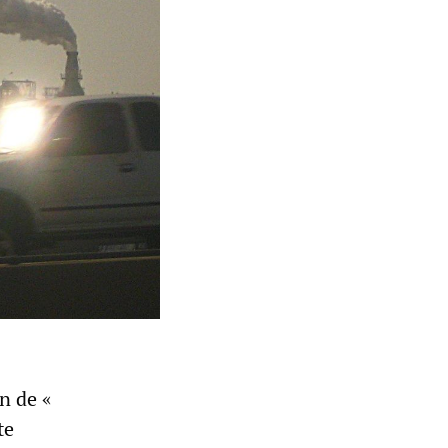
n de «
te