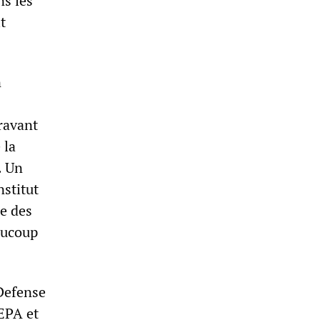
ns les
t
n
aravant
 la
. Un
nstitut
ce des
aucoup
Defense
EPA et