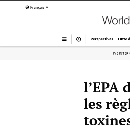
Français
Perspectives
Lutte 
IVE INTE
l’EPA 
les règ
toxine