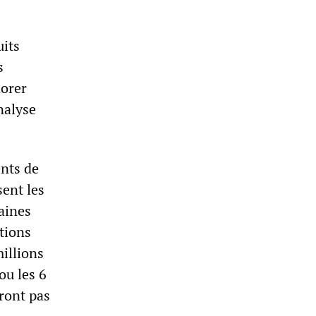
uits
s
norer
nalyse
ents de
sent les
aines
tions
millions
ou les 6
eront pas