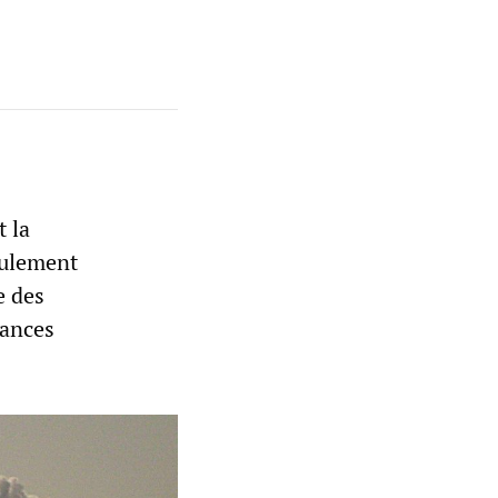
t la
eulement
e des
tances