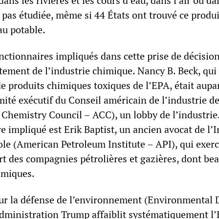
ans les rivières et les cours d’eau, dans l’air ou da
 pas étudiée, même si 44 États ont trouvé ce produi
au potable.
nctionnaires impliqués dans cette prise de décisio
tement de l’industrie chimique. Nancy B. Beck, qui
de produits chimiques toxiques de l’EPA, était aup
té exécutif du Conseil américain de l’industrie de
Chemistry Council – ACC), un lobby de l’industrie
e impliqué est Erik Baptist, un ancien avocat de l’I
ole (American Petroleum Institute – API), qui exer
art des compagnies pétrolières et gazières, dont be
himiques.
ur la défense de l’environnement (Environmental 
Administration Trump affaiblit systématiquement l’