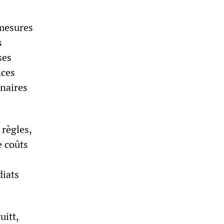
 mesures
s
ses
nces
inaires
 règles,
e coûts
diats
uitt,