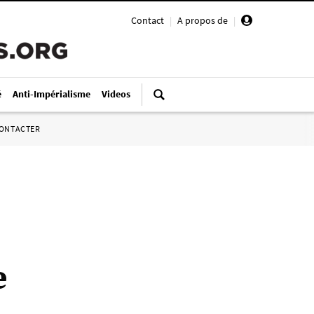
Contact
|
A propos de
|
é
Anti-Impérialisme
Videos
ONTACTER
e