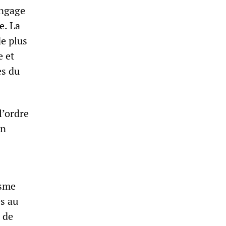
angage
e. La
e plus
e et
es du
l’ordre
en
isme
es au
 de