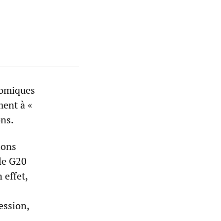
onomiques
ment à «
ons.
ions
 le G20
 effet,
ession,