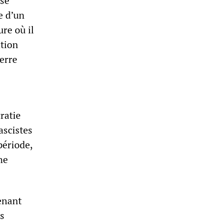
se
e d’un
ure où il
ation
erre
ratie
ascistes
période,
ne
enant
s