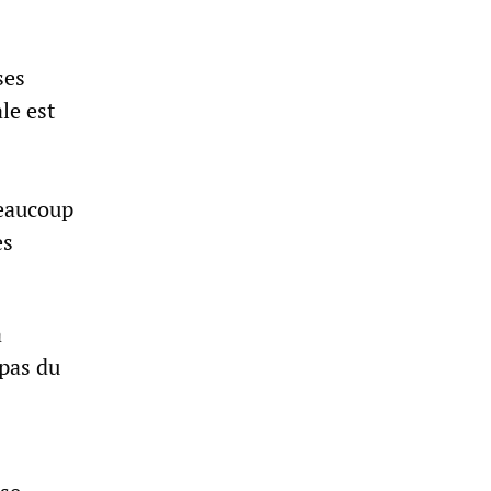
ses
le est
beaucoup
es
a
 pas du