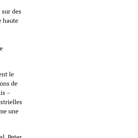
 sur des
e haute
de
ent le
ions de
is –
strielles
mme une
l, Peter