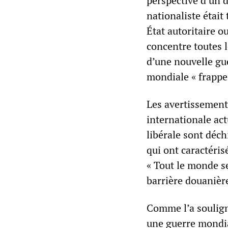
perspective d’un
nationaliste étai
État autoritaire o
concentre toutes 
d’une nouvelle gu
mondiale « frappe 
Les avertissement
internationale act
libérale sont déch
qui ont caractéri
« Tout le monde s
barrière douanière
Comme l’a soulign
une guerre mondia