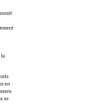
aurait
ssement
 la
roits
um en
posera
a se