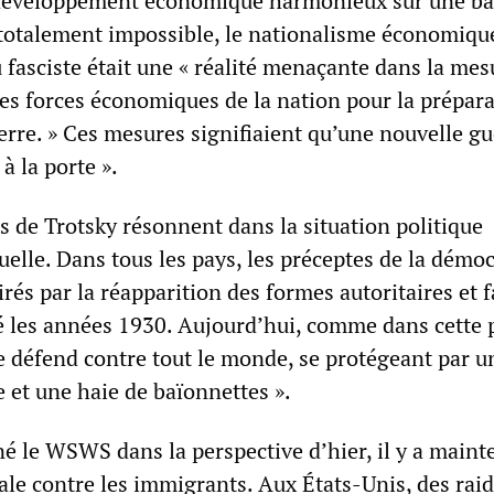
 développement économique harmonieux sur une ba
t totalement impossible, le nationalisme économiqu
u fasciste était une « réalité menaçante dans la mes
les forces économiques de la nation pour la prépar
erre. » Ces mesures signifiaient qu’une nouvelle gu
à la porte ».
s de Trotsky résonnent dans la situation politique
uelle. Dans tous les pays, les préceptes de la démoc
irés par la réapparition des formes autoritaires et f
sé les années 1930. Aujourd’hui, comme dans cette 
e défend contre tout le monde, se protégeant par u
 et une haie de baïonnettes ».
é le WSWS dans la perspective d’hier, il y a maint
le contre les immigrants. Aux États-Unis, des raid