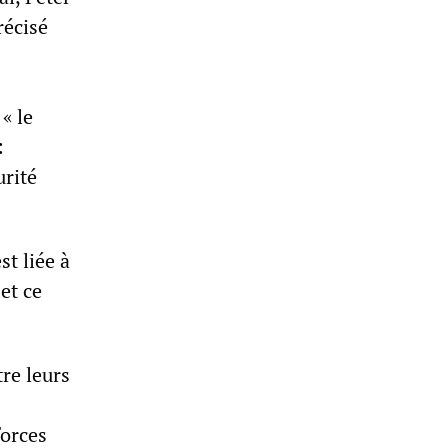
récisé
« le
:
urité
t liée à
et ce
re leurs
forces