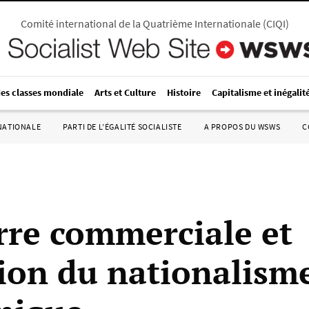
Comité international de la Quatrième Internationale
(
CIQI
)
des classes mondiale
Arts et Culture
Histoire
Capitalisme et inégalit
RNATIONALE
PARTI DE L’ÉGALITÉ SOCIALISTE
A PROPOS DU WSWS
C
rre commerciale et
tion du nationalism