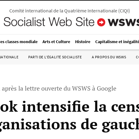
Comité international de la Quatrième Internationale
(
CIQI
)
des classes mondiale
Arts et Culture
Histoire
Capitalisme et inégalit
RNATIONALE
PARTI DE L’ÉGALITÉ SOCIALISTE
A PROPOS DU WSWS
C
 après la lettre ouverte du WSWS à Google
ok intensifie la cen
ganisations de gauc