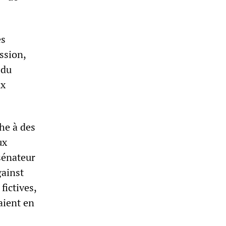
es
ssion,
 du
ux
che à des
ux
sénateur
gainst
fictives,
aient en