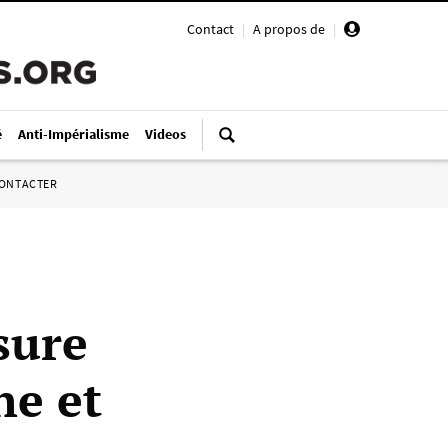
Contact
|
A propos de
|
é
Anti-Impérialisme
Videos
ONTACTER
sure
he et