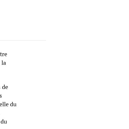
tre
 la
 de
s
elle du
.
 du