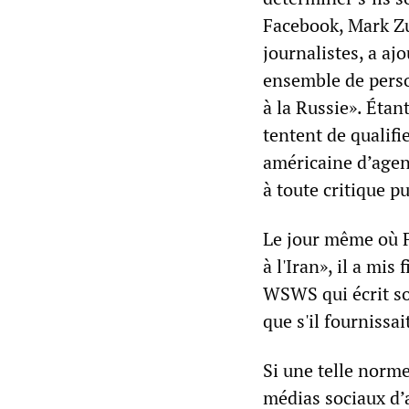
Facebook, Mark Zu
journalistes, a aj
ensemble de perso
à la Russie». Éta
tentent de qualifi
américaine d’agent
à toute critique p
Le jour même où F
à l'Iran», il a mi
WSWS qui écrit so
que s'il fournissa
Si une telle norm
médias sociaux d