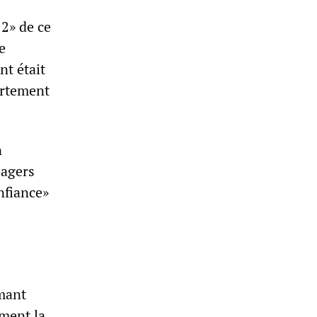
 2» de ce
e
nt était
ortement
n
sagers
nfiance»
rmant
èment la