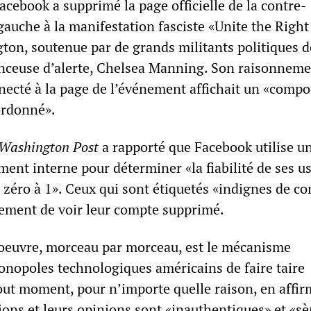
acebook a supprimé la page officielle de la contre-
auche à la manifestation fasciste «Unite the Right
ton, soutenue par de grands militants politiques d
anceuse d’alerte, Chelsea Manning. Son raisonneme
ecté à la page de l’événement affichait un «comp
ordonné».
Washington Post
a rapporté que Facebook utilise u
ent interne pour déterminer «la fiabilité de ses u
 zéro à 1». Ceux qui sont étiquetés «indignes de co
ement de voir leur compte supprimé.
 oeuvre, morceau par morceau, est le mécanisme
nopoles technologiques américains de faire taire
tout moment, pour n’importe quelle raison, en affi
ions et leurs opinions sont «inauthentiques» et «s