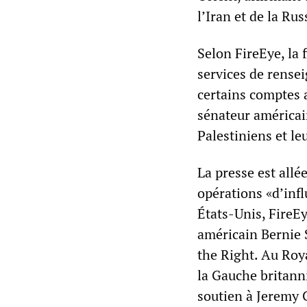
l’Iran et de la Rus
Selon FireEye, la
services de rense
certains comptes 
sénateur américai
Palestiniens et le
La presse est allé
opérations «d’inf
États-Unis, FireE
américain Bernie 
the Right. Au Roya
la Gauche britanni
soutien à Jeremy C