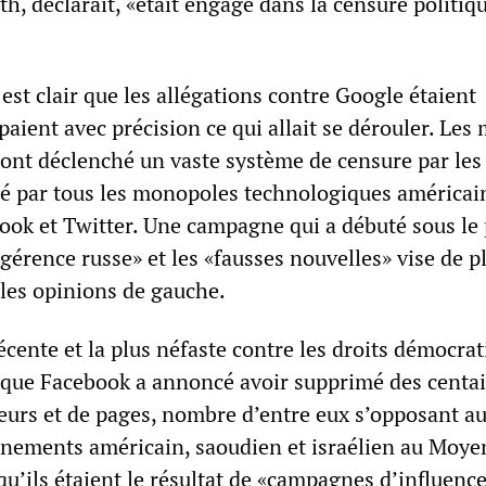
, déclarait, «était engagé dans la censure politiq
l est clair que les allégations contre Google étaient
ipaient avec précision ce qui allait se dérouler. Les
 ont déclenché un vaste système de censure par les
té par tous les monopoles technologiques américai
k et Twitter. Une campagne qui a débuté sous le 
gérence russe» et les «fausses nouvelles» vise de p
les opinions de gauche.
récente et la plus néfaste contre les droits démocra
rsque Facebook a annoncé avoir supprimé des centa
teurs et de pages, nombre d’entre eux s’opposant a
nements américain, saoudien et israélien au Moye
qu’ils étaient le résultat de «campagnes d’influenc