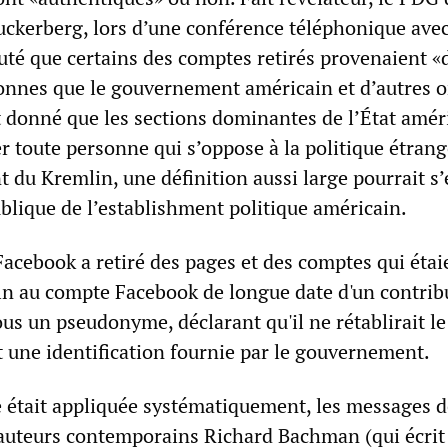
ckerberg, lors d’une conférence téléphonique ave
outé que certains des comptes retirés provenaient «
nnes que le gouvernement américain et d’autres on
nt donné que les sections dominantes de l’État amér
er toute personne qui s’oppose à la politique étran
 du Kremlin, une définition aussi large pourrait s
ublique de l’establishment politique américain.
acebook a retiré des pages et des comptes qui étaie
s fin au compte Facebook de longue date d'un contri
us un pseudonyme, déclarant qu'il ne rétablirait l
it une identification fournie par le gouvernement.
e était appliquée systématiquement, les messages d
’auteurs contemporains Richard Bachman (qui écri