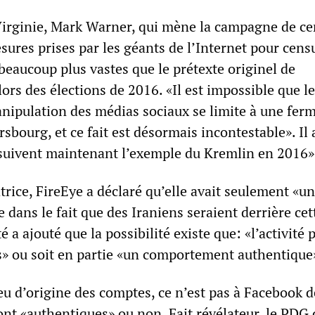
irginie, Mark Warner, qui mène la campagne de ce
sures prises par les géants de l’Internet pour cens
 beaucoup plus vastes que le prétexte originel de
lors des élections de 2016. «Il est impossible que le
nipulation des médias sociaux se limite à une fer
rsbourg, et ce fait est désormais incontestable». Il 
 suivent maintenant l’exemple du Kremlin en 2016»
rice, FireEye a déclaré qu’elle avait seulement «u
dans le fait que des Iraniens seraient derrière cet
té a ajouté que la possibilité existe que: «l’activité 
rs» ou soit en partie «un comportement authentique
ieu d’origine des comptes, ce n’est pas à Facebook d
ont «authentiques» ou non. Fait révélateur, le PDG 