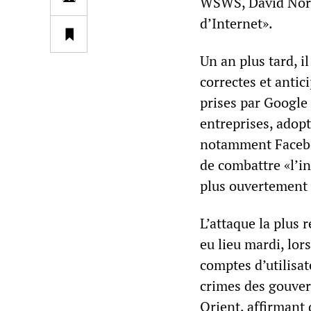
WSWS, David North
d’Internet».
Un an plus tard, i
correctes et antic
prises par Google
entreprises, adop
notamment Faceboo
de combattre «l’in
plus ouvertement 
L’attaque la plus 
eu lieu mardi, lo
comptes d’utilisa
crimes des gouver
Orient, affirmant 