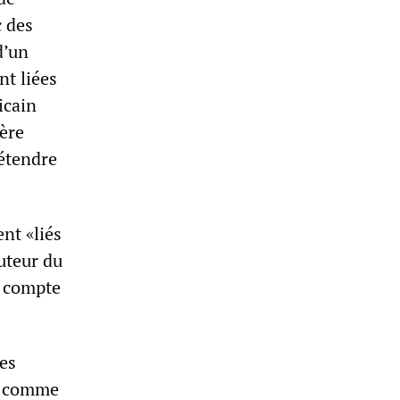
c des
d’un
t liées
icain
gère
’étendre
nt «liés
buteur du
e compte
es
t comme