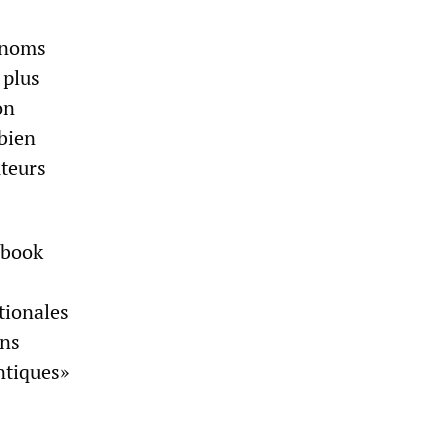
s noms
 plus
on
bien
uteurs
ebook
tionales
ans
ntiques»