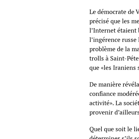
Le démocrate de V
précisé que les me
l’Internet étaient
l’ingérence russe 
problème de la ma
trolls à Saint-Péte
que «les Iraniens
De manière révélat
confiance modérée 
activité». La socié
provenir d’ailleu
Quel que soit le l
déterminer s’ils s