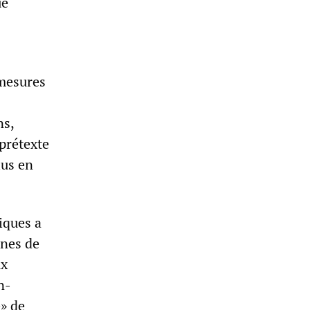
ue
 mesures
ns,
prétexte
lus en
tiques a
ines de
ux
n-
e» de