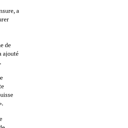
nsure, a
urer
me de
a ajouté
.
ne
te
puisse
».
e
de