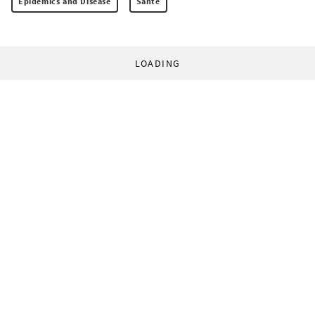
Epidemics and Disease
Santé
LOADING