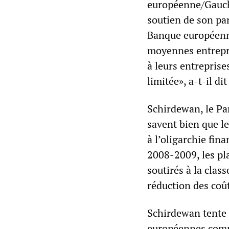
européenne/Gauche
soutien de son par
Banque européenne
moyennes entrepri
à leurs entreprise
limitée», a-t-il di
Schirdewan, le Pa
savent bien que le
à l’oligarchie fin
2008-2009, les pla
soutirés à la clas
réduction des coût
Schirdewan tente 
européennes commu