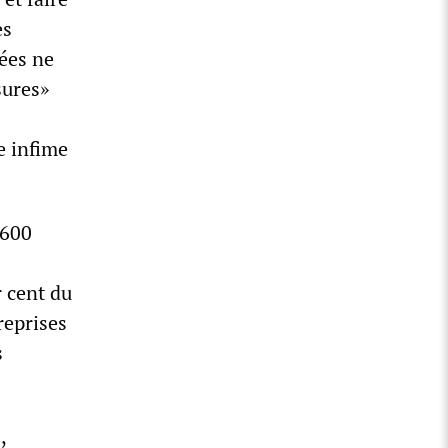
es
tées ne
sures»
e infime
 600
r cent du
reprises
s
,