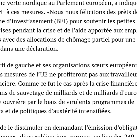
 verte nordique au Parlement européen, a indiqu
ti à ces mesures. «Nous nous félicitons des prêts d
 d’investissement (BEI) pour soutenir les petites 
ses pendant la crise et de l’aide apportée aux emp
s avec des allocations de chômage partiel pour une
t dans une déclaration.
rti de gauche et ses organisations sœurs européen
s mesures de l’UE ne profiteront pas aux travailleu
ancière. Comme ce fut le cas après la crise financièr
ns de sauvetage de milliards et de milliards d’euro
se ouvrière par le biais de virulents programmes de
s et de politiques d’austérité intensifiées.
de le dissimuler en demandant l’émission d’obliga
nes, dites «obligations corona», au lieu des 240