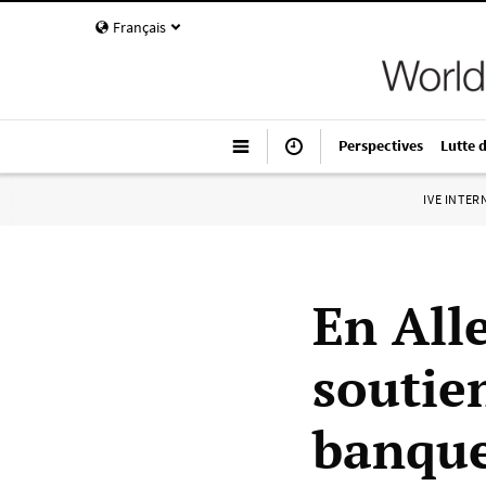
Français
Perspectives
Lutte 
IVE INTE
En All
soutie
banque