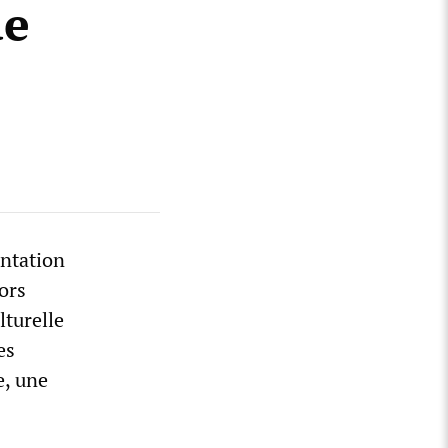
de
entation
ors
lturelle
es
e, une