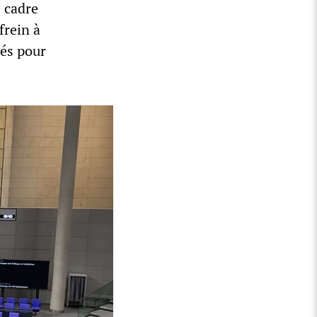
e cadre
frein à
yés pour