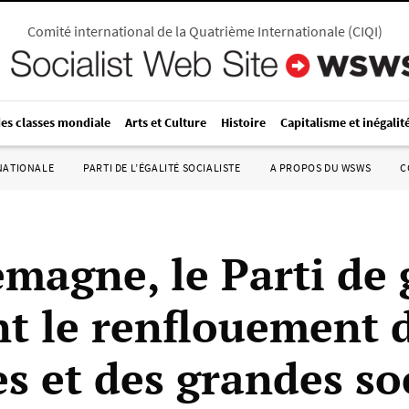
Comité international de la Quatrième Internationale
(
CIQI
)
des classes mondiale
Arts et Culture
Histoire
Capitalisme et inégalit
RNATIONALE
PARTI DE L’ÉGALITÉ SOCIALISTE
A PROPOS DU WSWS
C
emagne, le Parti de
nt le renflouement 
s et des grandes so