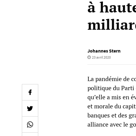
à haute
millia
Johannes Stern
23 avril 2020
La pandémie de cor
politique du Parti
qu’elle a mis en év
et morale du capit
banques et des gra
alliance avec le g