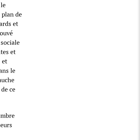
 le
 plan de
ards et
rouvé
sociale
tes et
 et
ans le
auche
 de ce
membre
ieurs