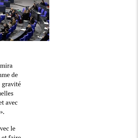
Amira
amme de
 gravité
elles
et avec
».
vec le
et faire