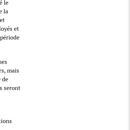
é le
e la
et
loyés et
 période
nes
rs, mais
e de
s seront
tions