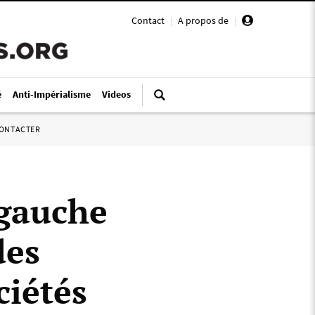
Contact
|
A propos de
|
é
Anti-Impérialisme
Videos
ONTACTER
 gauche
des
ciétés