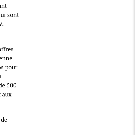
ant
qui sont
V.
offres
éenne
os pour
n
de 500
t aux
 de