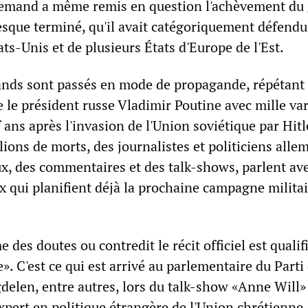
emand a même remis en question l'achèvement du
sque terminé, qu'il avait catégoriquement défendu
ats-Unis et de plusieurs États d'Europe de l'Est.
nds sont passés en mode de propagande, répétant 
 le président russe Vladimir Poutine avec mille var
ans après l'invasion de l'Union soviétique par Hitle
llions de morts, des journalistes et politiciens alle
ux, des commentaires et des talk-shows, parlent av
x qui planifient déjà la prochaine campagne milita
des doutes ou contredit le récit officiel est qualif
». C'est ce qui est arrivé au parlementaire du Parti
elen, entre autres, lors du talk-show «Anne Will»
xpert en politique étrangère de l'Union chrétienne