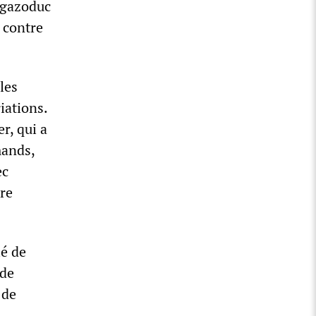
 gazoduc
 contre
les
iations.
r, qui a
mands,
ec
ire
ié de
 de
 de
-