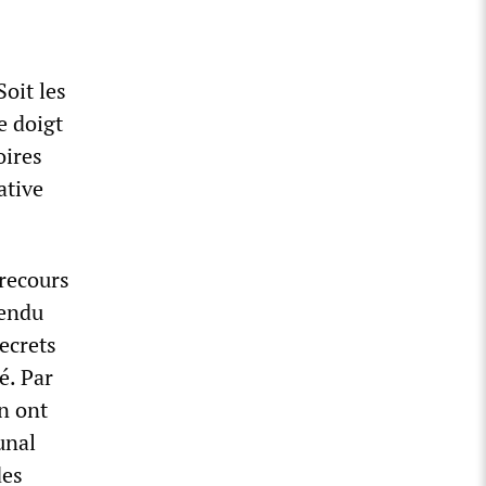
Soit les
e doigt
oires
ative
 recours
vendu
ecrets
é. Par
n ont
unal
des