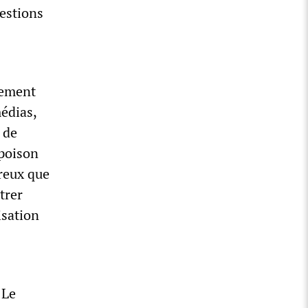
estions
nement
médias,
 de
 poison
ereux que
trer
isation
 Le