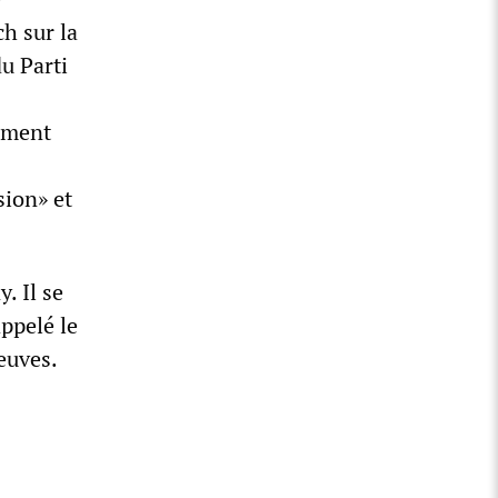
h sur la
u Parti
iment
sion» et
. Il se
ppelé le
euves.