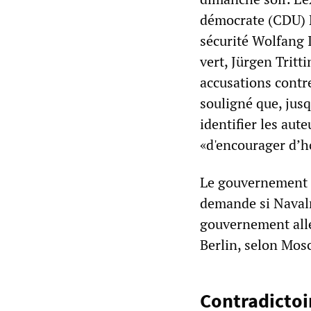
démocrate (CDU) N
sécurité Wolfang 
vert, Jürgen Tritt
accusations contr
souligné que, jusq
identifier les aute
«d'encourager d’h
Le gouvernement ru
demande si Navaln
gouvernement alle
Berlin, selon Mosc
Contradictoi