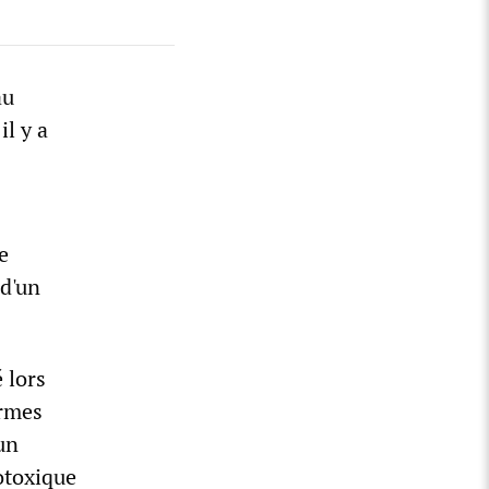
au
il y a
e
 d'un
 lors
armes
un
otoxique