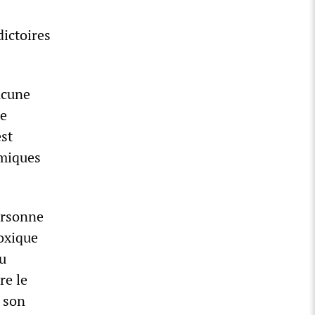
dictoires
ucune
le
st
imiques
ersonne
oxique
ou
re le
, son