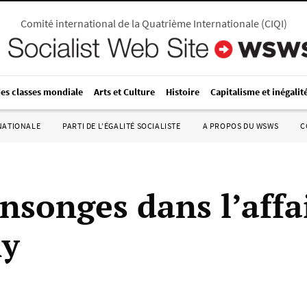
Comité international de la Quatrième Internationale
(
CIQI
)
des classes mondiale
Arts et Culture
Histoire
Capitalisme et inégalit
RNATIONALE
PARTI DE L’ÉGALITÉ SOCIALISTE
A PROPOS DU WSWS
C
nsonges dans l’affa
ny