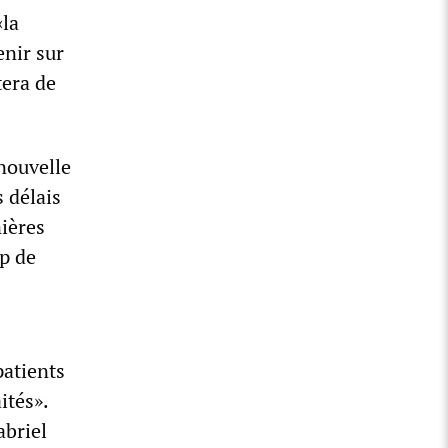
«la
enir sur
tera de
nouvelle
 délais
nières
p de
patients
ités».
abriel