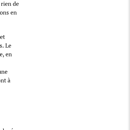
 rien de
ions en
et
s. Le
e, en
une
ont à