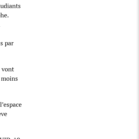
étudiants
phe.
u
s par
s vont
à moins
l’espace
ève