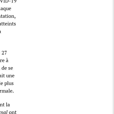
COVID-19
haque
tation,
atteints
a
e 27
re à
 de se
ait une
de plus
ormale.
nt la
rnal
ont