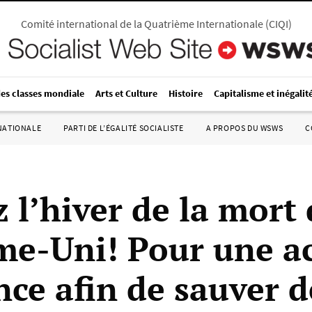
Comité international de la Quatrième Internationale
(
CIQI
)
des classes mondiale
Arts et Culture
Histoire
Capitalisme et inégalit
RNATIONALE
PARTI DE L’ÉGALITÉ SOCIALISTE
A PROPOS DU WSWS
C
 l’hiver de la mort
e-Uni! Pour une a
nce afin de sauver d