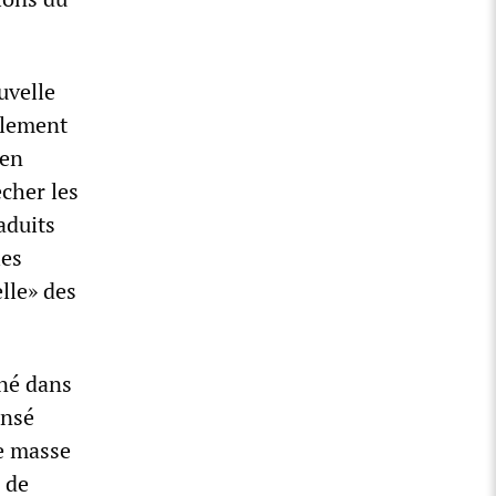
uvelle
ilement
 en
cher les
aduits
les
lle» des
né dans
ensé
de masse
a de