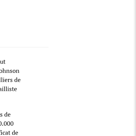
ut
Johnson
liers de
illiste
es de
0.000
icat de