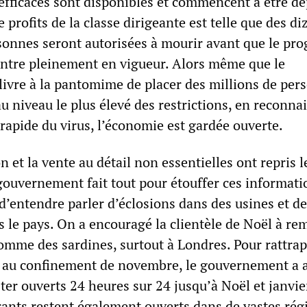
 efficaces sont disponibles et commencent à être dé
e profits de la classe dirigeante est telle que des di
rsonnes seront autorisées à mourir avant que le p
entre pleinement en vigueur. Alors même que le
ivre à la pantomime de placer des millions de per
u niveau le plus élevé des restrictions, en reconna
rapide du virus, l’économie est gardée ouverte.
n et la vente au détail non essentielles ont repris l
gouvernement fait tout pour étouffer ces informati
d’entendre parler d’éclosions dans des usines et d
s le pays. On a encouragé la clientèle de Noël à rem
omme des sardines, surtout à Londres. Pour rattrap
 au confinement de novembre, le gouvernement a a
ter ouverts 24 heures sur 24 jusqu’à Noël et janvie
urants restent également ouverts dans de vastes rég