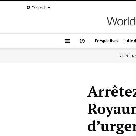
Français
Perspectives
Lutte 
IVE INTE
Arrêtez
Royaum
d’urge