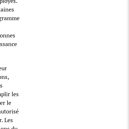
ployés.
zaines
rogramme
sonnes
issance
eur
ons,
es
plir les
er le
utorisé
r. Les
ions du