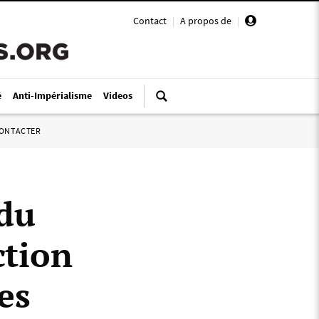
Contact
|
A propos de
|
é
Anti-Impérialisme
Videos
ONTACTER
 du
ction
es