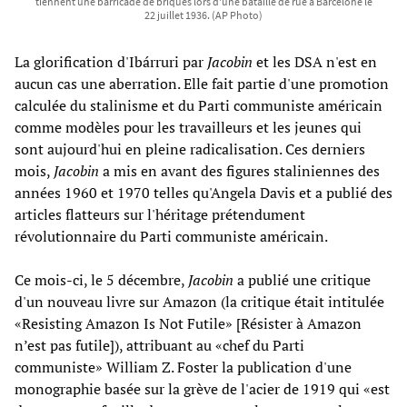
tiennent une barricade de briques lors d'une bataille de rue à Barcelone le
22 juillet 1936. (AP Photo)
La glorification d'Ibárruri par
Jacobin
et les DSA n'est en
aucun cas une aberration. Elle fait partie d'une promotion
calculée du stalinisme et du Parti communiste américain
comme modèles pour les travailleurs et les jeunes qui
sont aujourd'hui en pleine radicalisation. Ces derniers
mois,
Jacobin
a mis en avant des figures staliniennes des
années 1960 et 1970 telles qu'Angela Davis et a publié des
articles flatteurs sur l'héritage prétendument
révolutionnaire du Parti communiste américain.
Ce mois-ci, le 5 décembre,
Jacobin
a publié une critique
d'un nouveau livre sur Amazon (la critique était intitulée
«Resisting Amazon Is Not Futile» [Résister à Amazon
n’est pas futile]), attribuant au «chef du Parti
communiste» William Z. Foster la publication d'une
monographie basée sur la grève de l'acier de 1919 qui «est