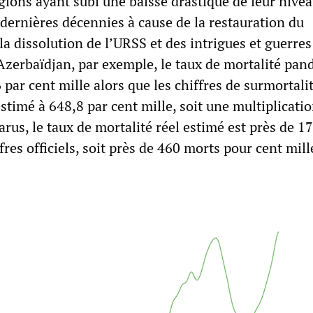
gions ayant subi une baisse drastique de leur nivea
 dernières décennies à cause de la restauration du
la dissolution de l’URSS et des intrigues et guerres
 Azerbaïdjan, par exemple, le taux de mortalité pa
6 par cent mille alors que les chiffres de surmortali
timé à 648,8 par cent mille, soit une multiplicatio
arus, le taux de mortalité réel estimé est près de 17
fres officiels, soit près de 460 morts pour cent mill