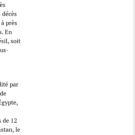
cès
s décès
 à près
s. En
il, soit
ous-
ité par
 de
Égypte,
s de 12
stan, le