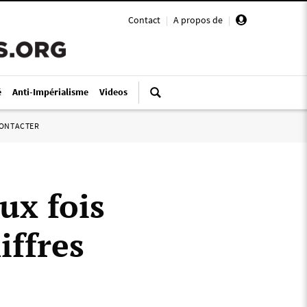
Contact
|
A propos de
|
é
Anti-Impérialisme
Videos
ONTACTER
ux fois
iffres