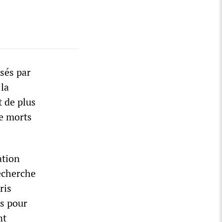
sés par
 la
t de plus
de morts
ation
recherche
ris
s pour
nt