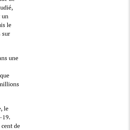
udié,
c un
is le
 sur
ans une
 que
millions
, le
-19.
 cent de