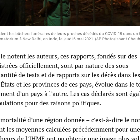
ent les bûchers funéraires de leurs proches décédés du COVID-19 dans un 
matorium à New Delhi, en Inde, le jeudi 6 mai 2021. (AP Photo/Ishant Chau
e notent les auteurs, ces rapports, fondés sur des
istrées officiellement, sont par nature des sous-
antité de tests et de rapports sur les décès dans les
 États et les provinces de ces pays, évolue dans le 
ement d’un pays à l’autre. Les cas déclarés sont ég
ulations pour des raisons politiques.
rmortalité d’une région donnée – c’est-à-dire le n
ent les moyennes calculées précédemment pour une
rcheurs de l’IHME ont pu obtenir une image plus sol