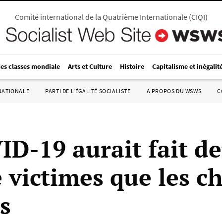
Comité international de la Quatrième Internationale
(
CIQI
)
des classes mondiale
Arts et Culture
Histoire
Capitalisme et inégalit
RNATIONALE
PARTI DE L’ÉGALITÉ SOCIALISTE
A PROPOS DU WSWS
C
ID-19 aurait fait de
 victimes que les ch
ls