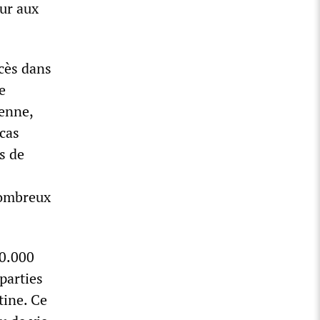
ur aux
écès dans
e
enne,
 cas
s de
nombreux
00.000
parties
tine. Ce