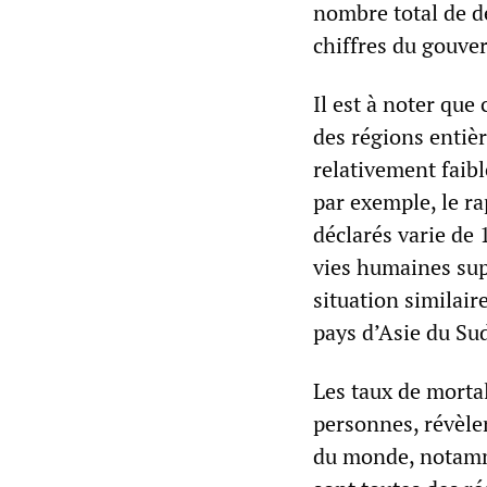
nombre total de d
chiffres du gouve
Il est à noter que
des régions entiè
relativement faib
par exemple, le ra
déclarés varie de 
vies humaines sup
situation similai
pays d’Asie du Sud
Les taux de morta
personnes, révèlen
du monde, notamme