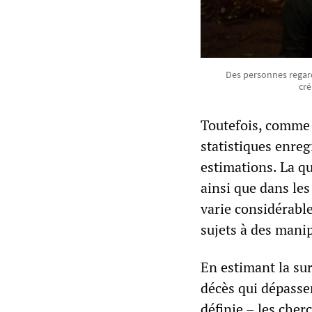
Des personnes regard
cré
Toutefois, comme l
statistiques enreg
estimations. La qu
ainsi que dans les
varie considérabl
sujets à des manip
En estimant la su
décès qui dépass
définie – les che