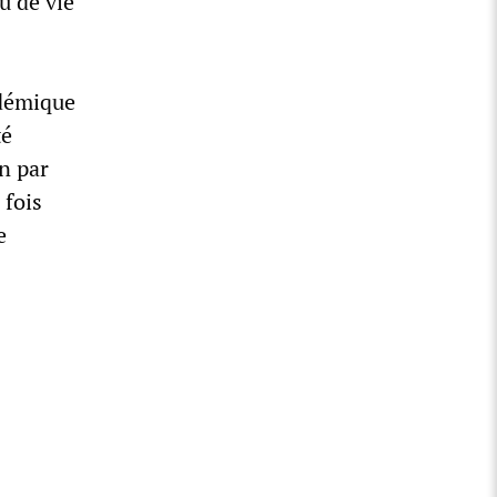
u de vie
ndémique
té
n par
 fois
e