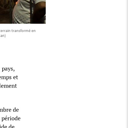
terrain transformé en
han)
 pays,
temps et
alement
ombre de
 période
ide de