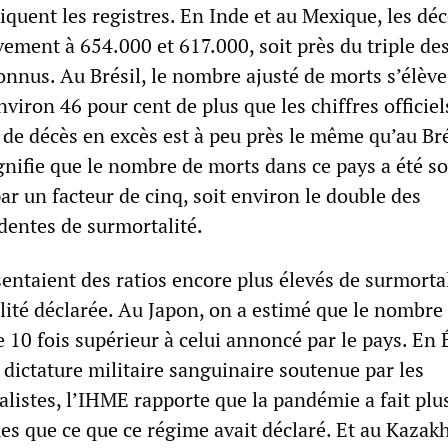
iquent les registres. En Inde et au Mexique, les dé
vement à 654.000 et 617.000, soit près du triple de
onnus. Au Brésil, le nombre ajusté de morts s’élève
nviron 46 pour cent de plus que les chiffres officiel
de décès en excès est à peu près le même qu’au Brés
gnifie que le nombre de morts dans ce pays a été s
r un facteur de cinq, soit environ le double des
dentes de surmortalité.
entaient des ratios encore plus élevés de surmortal
lité déclarée. Au Japon, on a estimé que le nombre
e 10 fois supérieur à celui annoncé par le pays. En 
 dictature militaire sanguinaire soutenue par les
listes, l’IHME rapporte que la pandémie a fait plu
mes que ce que ce régime avait déclaré. Et au Kazakh