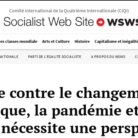
Comité international de la Quatrième Internationale
(
CIQI
)
des classes mondiale
Arts et Culture
Histoire
Capitalisme et inégalit
RNATIONALE
PARTI DE L’ÉGALITÉ SOCIALISTE
A PROPOS DU WSWS
C
te contre le change
ique, la pandémie et
 nécessite une persp