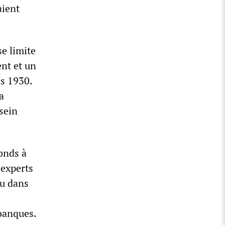
aient
se limite
nt et un
es 1930.
a
 sein
onds à
 experts
du dans
 banques.