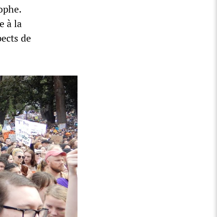
rophe.
 à la
pects de