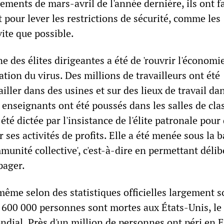
ements de mars-avril de l'année dernière, ils ont fa
t pour lever les restrictions de sécurité, comme les
ite que possible.
e des élites dirigeantes a été de 'rouvrir l'économie
tion du virus. Des millions de travailleurs ont été
ailler dans des usines et sur des lieux de travail da
es enseignants ont été poussés dans les salles de cla
té dictée par l'insistance de l'élite patronale pour
 ses activités de profits. Elle a été menée sous la 
mmunité collective', c'est-à-dire en permettant dél
pager.
ême selon des statistiques officielles largement s
 600 000 personnes sont mortes aux États-Unis, le
ndial. Près d'un million de personnes ont péri en 