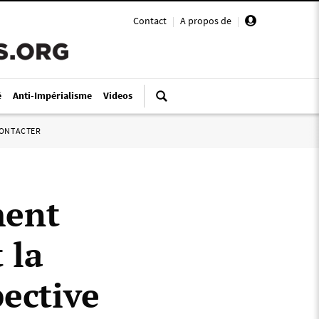
Contact
|
A propos de
|
é
Anti-Impérialisme
Videos
ONTACTER
ment
 la
ective