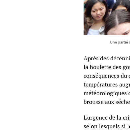
Une partie
Après des décenni
la houlette des g
conséquences du c
températures augm
météorologiques c
brousse aux séche
L'urgence de la cr
selon lesquels si 