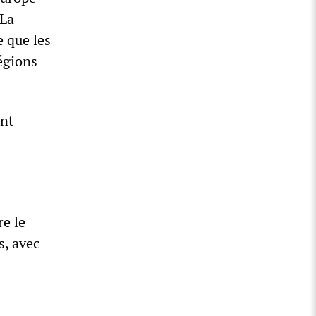
 La
e que les
égions
ent
e le
s, avec