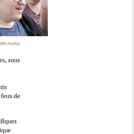
SWS media).
es, sous
nts
 feux de
ifiques
tique