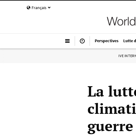
Français
Perspectives
Lutte 
IVE INTE
La lut
climat
guerre