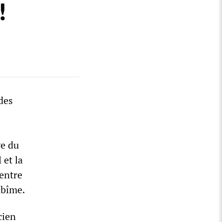
!
 des
ve du
et la
 entre
abîme.
cien