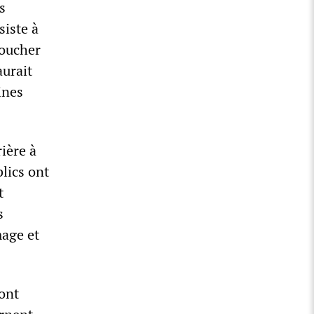
s
siste à
boucher
aurait
ines
ière à
blics ont
t
s
mage et
sont