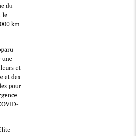
ie du
 le
 6000 km
pparu
e une
lleurs et
e et des
les pour
urgence
a COVID-
lite