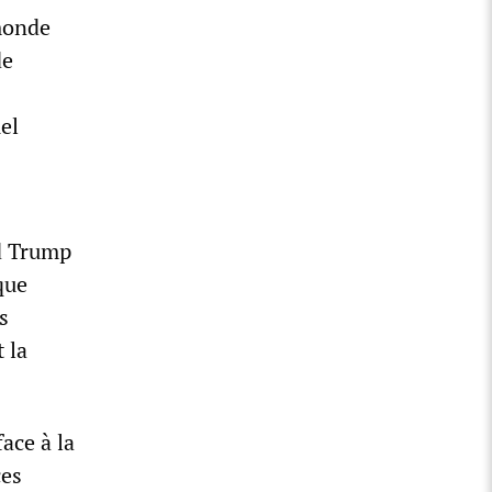
 monde
de
el
ld Trump
que
s
 la
ace à la
ces