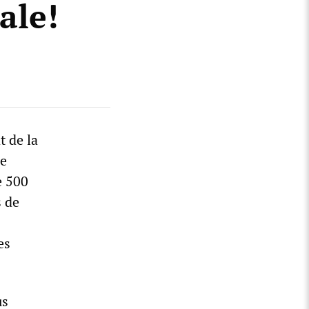
ale!
t de la
de
e 500
s de
es
us