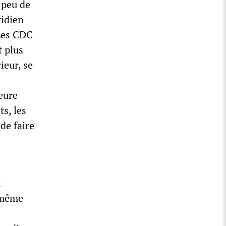
 peu de
tidien
 Les CDC
t plus
ieur, se
eure
ts, les
 de faire
t
r même