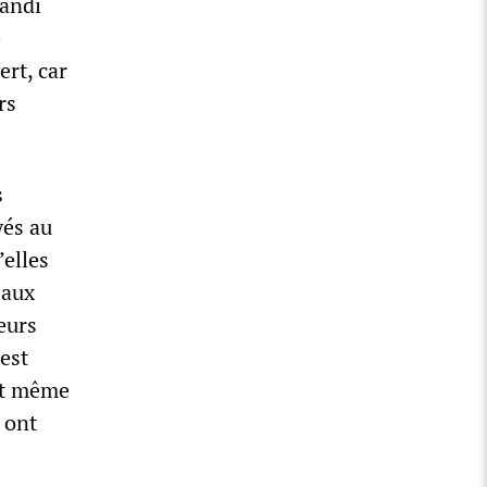
Randi
e
rt, car
rs
s
yés au
’elles
 aux
eurs
est
nt même
 ont