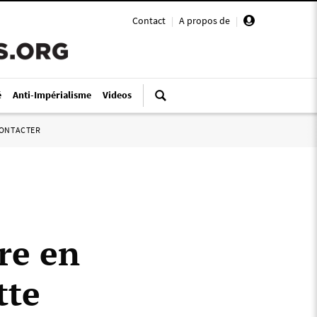
Contact
|
A propos de
|
é
Anti-Impérialisme
Videos
ONTACTER
re en
tte