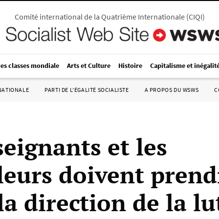
Comité international de la Quatrième Internationale
(
CIQI
)
des classes mondiale
Arts et Culture
Histoire
Capitalisme et inégalit
RNATIONALE
PARTI DE L’ÉGALITÉ SOCIALISTE
A PROPOS DU WSWS
C
eignants et les
lleurs doivent prend
a direction de la lu