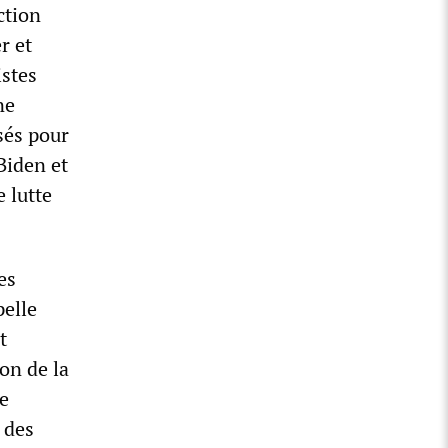
ction
r et
istes
ne
sés pour
Biden et
 lutte
es
pelle
t
on de la
ve
 des