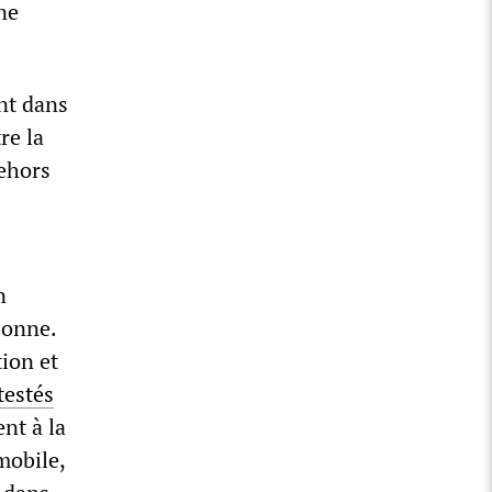
ne
ant dans
re la
ehors
n
sonne.
tion et
testés
ent à la
mobile,