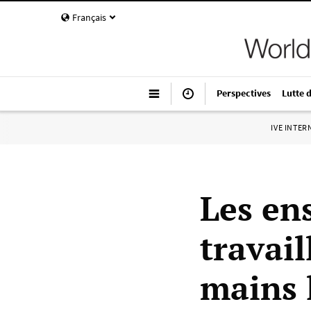
Français
Perspectives
Lutte 
IVE INTE
Les ens
travai
mains l