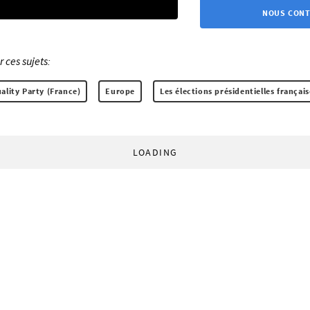
NOUS CON
ces sujets:
uality Party (France)
Europe
Les élections présidentielles françai
LOADING