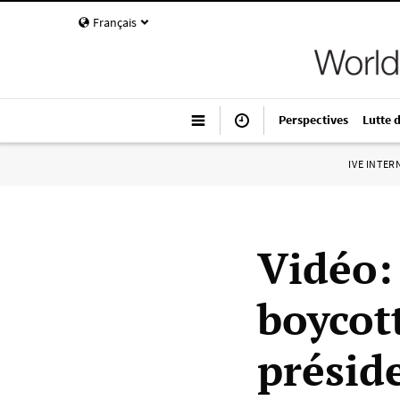
Français
Perspectives
Lutte 
IVE INTE
Vidéo:
boycot
présid