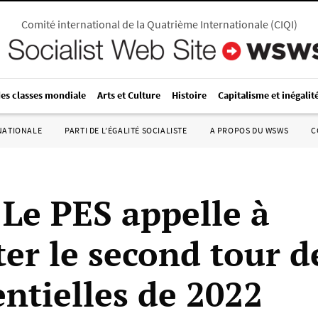
Comité international de la Quatrième Internationale
(
CIQI
)
des classes mondiale
Arts et Culture
Histoire
Capitalisme et inégalit
RNATIONALE
PARTI DE L’ÉGALITÉ SOCIALISTE
A PROPOS DU WSWS
C
 Le PES appelle à
ter le second tour d
entielles de 2022