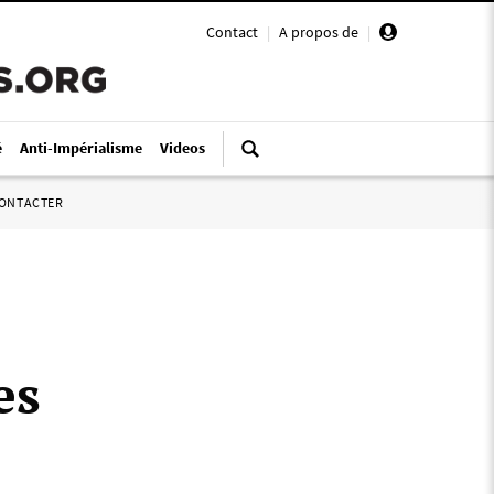
Contact
|
A propos de
|
é
Anti-Impérialisme
Videos
ONTACTER
es