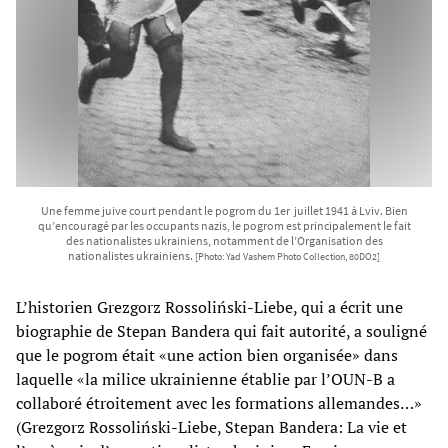
Une femme juive court pendant le pogrom du 1er juillet 1941 à Lviv. Bien
qu’encouragé par les occupants nazis, le pogrom est principalement le fait
des nationalistes ukrainiens, notamment de l’Organisation des
nationalistes ukrainiens.
[Photo: Yad Vashem Photo Collection, 80DO2]
L’historien Grezgorz Rossoliński-Liebe, qui a écrit une
biographie de Stepan Bandera qui fait autorité, a souligné
que le pogrom était «une action bien organisée» dans
laquelle «la milice ukrainienne établie par l’OUN-B a
collaboré étroitement avec les formations allemandes…»
(Grezgorz Rossoliński-Liebe, Stepan Bandera: La vie et