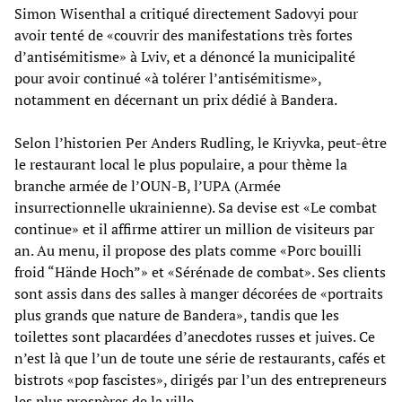
Simon Wisenthal a critiqué directement Sadovyi pour
avoir tenté de «couvrir des manifestations très fortes
d’antisémitisme» à Lviv, et a dénoncé la municipalité
pour avoir continué «à tolérer l’antisémitisme»,
notamment en décernant un prix dédié à Bandera.
Selon l’historien Per Anders Rudling, le Kriyvka, peut-être
le restaurant local le plus populaire, a pour thème la
branche armée de l’OUN-B, l’UPA (Armée
insurrectionnelle ukrainienne). Sa devise est «Le combat
continue» et il affirme attirer un million de visiteurs par
an. Au menu, il propose des plats comme «Porc bouilli
froid “Hände Hoch”» et «Sérénade de combat». Ses clients
sont assis dans des salles à manger décorées de «portraits
plus grands que nature de Bandera», tandis que les
toilettes sont placardées d’anecdotes russes et juives. Ce
n’est là que l’un de toute une série de restaurants, cafés et
bistrots «pop fascistes», dirigés par l’un des entrepreneurs
les plus prospères de la ville.