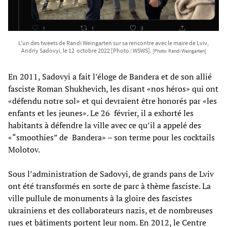
L’un des tweets de Randi Weingarten sur sa rencontre avec le maire de Lviv,
Andriy Sadovyi, le 12 octobre 2022 [Photo : WSWS].
[Photo: Randi Weingarten]
En 2011, Sadovyi a fait l’éloge de Bandera et de son allié
fasciste Roman Shukhevich, les disant «nos héros» qui ont
«défendu notre sol» et qui devraient être honorés par «les
enfants et les jeunes». Le 26 février, il a exhorté les
habitants à défendre la ville avec ce qu’il a appelé des
«“smoothies” de Bandera» – son terme pour les cocktails
Molotov.
Sous l’administration de Sadovyi, de grands pans de Lviv
ont été transformés en sorte de parc à thème fasciste. La
ville pullule de monuments à la gloire des fascistes
ukrainiens et des collaborateurs nazis, et de nombreuses
rues et bâtiments portent leur nom. En 2012, le Centre