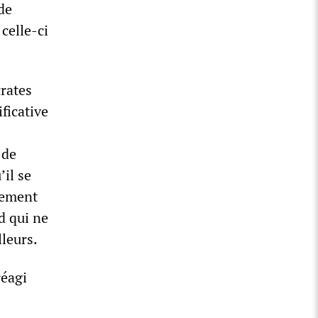
de
celle-ci
crates
ficative
 de
’il se
drement
d qui ne
leurs.
réagi