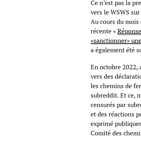
Ce n’est pas la p
vers le WSWS sur 
Au cours du mois d
récente «
Réponse 
«sanctionner» une 
a également été s
En octobre 2022, 
vers des déclarat
les chemins de fe
subreddit. Et ce, 
censurés par subre
et des réactions p
exprimé publiquem
Comité des chemin