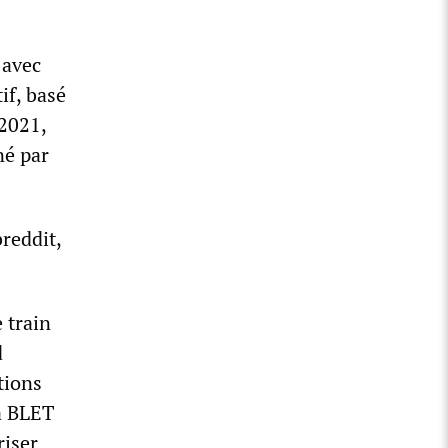
 avec
if, basé
 2021,
né par
reddit,
 train
d
tions
la BLET
riser