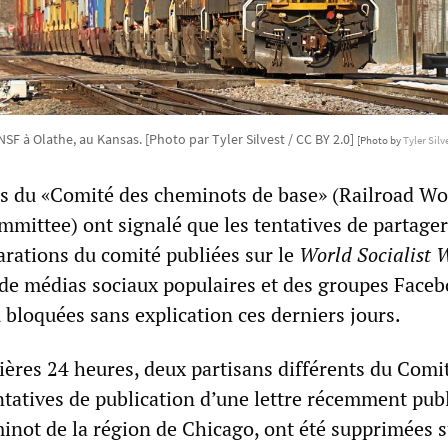
NSF à Olathe, au Kansas. [Photo par Tyler Silvest / CC BY 2.0]
[Photo by
Tyler Silv
ns du «Comité des cheminots de base» (Railroad Wo
mittee) ont signalé que les tentatives de partager
larations du comité publiées sur le
World Socialist 
 de médias sociaux populaires et des groupes Face
 bloquées sans explication ces derniers jours.
ières 24 heures, deux partisans différents du Comi
ntatives de publication d’une lettre récemment publ
inot de la région de Chicago, ont été supprimées s