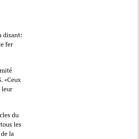
 disant:
e fer
omité
S. «Ceux
 leur
cles du
tous les
de la