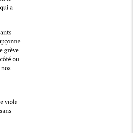
 qui a
eants
oupçonne
de grève
 côté ou
r nos
ne viole
 sans