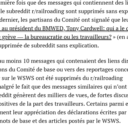
remière fois que des messages qui contiennent des l
le subreddit r/railroading sont supprimés sans expl
ernier, les partisans du Comité ont signalé que le
au président du BMWED, Tony Cardwell: qui a le d
grève ― la bureaucratie ou les travailleurs?
» (en 
upprimée de subreddit sans explication.
au moins 10 messages qui contenaient des liens di
ions du Comité de base ou vers des reportages conc
r sur le WSWS ont été supprimés du r/railroading
malgré le fait que des messages similaires qui n’ont
ddit génèrent des milliers de vues, de fortes discu
ositives de la part des travailleurs. Certains parmi 
ent leur appréciation des déclarations écrites par 
ots de base et des articles postés par le WSWS.