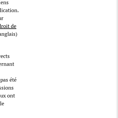
iens
ication.
ur
roit de
anglais)
rects
ernant
 pas été
ssions
eux ont
le