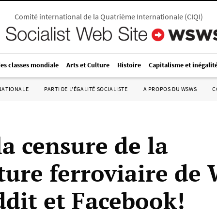
Comité international de la Quatrième Internationale
(
CIQI
)
des classes mondiale
Arts et Culture
Histoire
Capitalisme et inégalit
RNATIONALE
PARTI DE L’ÉGALITÉ SOCIALISTE
A PROPOS DU WSWS
C
la censure de la
ture ferroviaire d
ddit et Facebook!