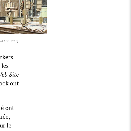
est
/
CC BY 2.0
]
rkers
 les
Web Site
book ont
té ont
iée,
ur le