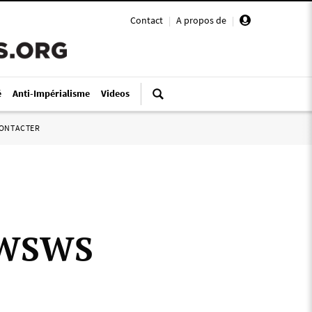
Contact
|
A propos de
|
é
Anti-Impérialisme
Videos
ONTACTER
e WSWS