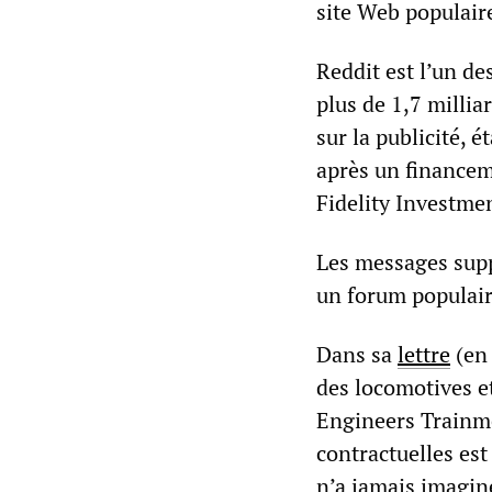
site Web populaire
Reddit est l’un de
plus de 1,7 millia
sur la publicité, é
après un financem
Fidelity Investme
Les messages supp
un forum populair
Dans sa
lettre
(en 
des locomotives e
Engineers Trainme
contractuelles est
n’a jamais imaginé