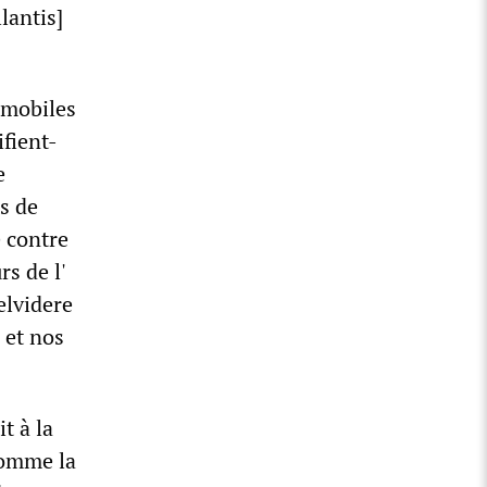
lantis]
omobiles
ifient-
e
s de
e contre
rs de l'
elvidere
 et nos
t à la
 comme la