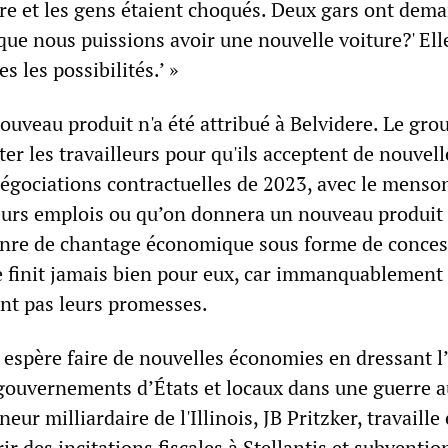
e et les gens étaient choqués. Deux gars ont dema
que nous puissions avoir une nouvelle voiture?' Elle
es les possibilités.’ »
ouveau produit n'a été attribué à Belvidere. Le gro
er les travailleurs pour qu'ils acceptent de nouvell
égociations contractuelles de 2023, avec le menso
leurs emplois ou qu’on donnera un nouveau produit
genre de chantage économique sous forme de conce
ne finit jamais bien pour eux, car immanquablement 
ent pas leurs promesses.
é espère faire de nouvelles économies en dressant l
s gouvernements d’États et locaux dans une guerre a
eur milliardaire de l'Illinois, JB Pritzker, travaille
rir des incitations fiscales à Stellantis et subventi