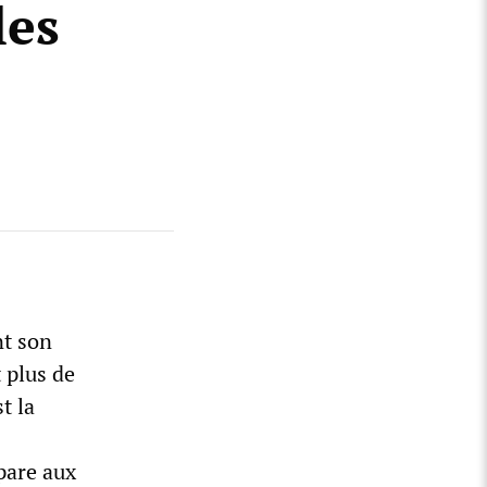
les
nt son
t plus de
t la
épare aux