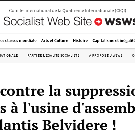
Comité international de la Quatrième Internationale
(
CIQI
)
des classes mondiale
Arts et Culture
Histoire
Capitalisme et inégalit
RNATIONALE
PARTI DE L’ÉGALITÉ SOCIALISTE
A PROPOS DU WSWS
C
 contre la suppressi
s à l'usine d'assem
lantis Belvidere !