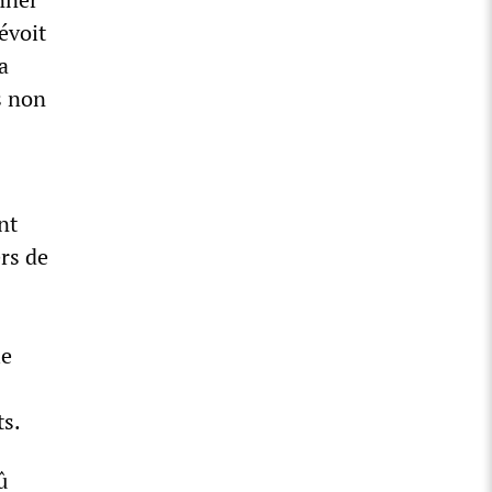
révoit
a
s non
nt
ers de
le
ts.
û