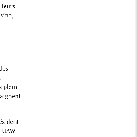
 leurs
sine,
s
 des
s
s plein
raignent
ésident
 l'UAW