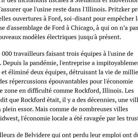
'assurer que l'usine reste dans l'Illinois. Pritzker p
telles ouvertures à Ford, soi-disant pour empêcher l
ine d'assemblage de Ford à Chicago, à qui on n’a pa
nouveaux modèles électriques jusqu'à présent.
5 000 travailleurs faisant trois équipes à l'usine de
. Depuis la pandémie, l'entreprise a impitoyableme
s et éliminé deux équipes, détruisant la vie de milli
c des répercussions épouvantables pour l'économie
 zone en difficulté comme Rockford, Illinois. Les
dit que Rockford était, il y a des décennies, une vil
 plein essor. Mais comme de nombreuses villes
idwest, l'économie locale a été ravagée par les trus
lleurs de Belvidere qui ont perdu leur emploi ont d