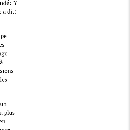
ndé: 'Y
 a dit:
upe
es
nge
 à
ssions
les
’un
u plus
 en
onner