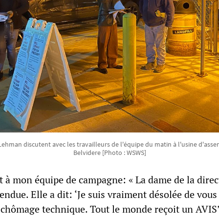
ehman discutent avec les travailleurs de l'équipe du matin à l'usine d'asse
Belvidere [Photo : WSWS]
dit à mon équipe de campagne: « La dame de la direc
endue. Elle a dit: ‘Je suis vraiment désolée de vous 
 chômage technique. Tout le monde reçoit un AVIS’.