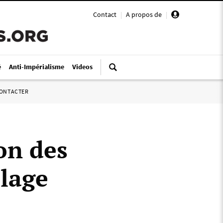
Contact
|
A propos de
|
é
Anti-Impérialisme
Videos
ONTACTER
on des
blage