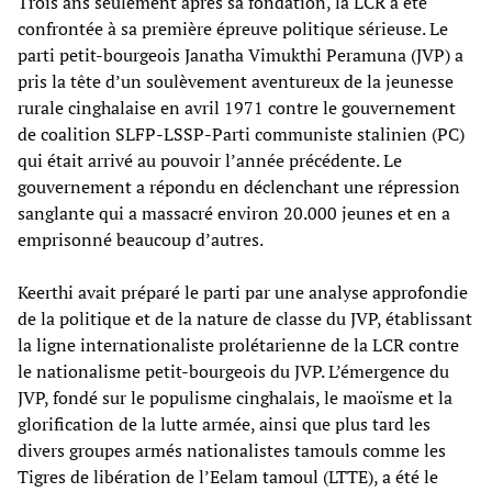
Trois ans seulement après sa fondation, la LCR a été
confrontée à sa première épreuve politique sérieuse. Le
parti petit-bourgeois Janatha Vimukthi Peramuna (JVP) a
pris la tête d’un soulèvement aventureux de la jeunesse
rurale cinghalaise en avril 1971 contre le gouvernement
de coalition SLFP-LSSP-Parti communiste stalinien (PC)
qui était arrivé au pouvoir l’année précédente. Le
gouvernement a répondu en déclenchant une répression
sanglante qui a massacré environ 20.000 jeunes et en a
emprisonné beaucoup d’autres.
Keerthi avait préparé le parti par une analyse approfondie
de la politique et de la nature de classe du JVP, établissant
la ligne internationaliste prolétarienne de la LCR contre
le nationalisme petit-bourgeois du JVP. L’émergence du
JVP, fondé sur le populisme cinghalais, le maoïsme et la
glorification de la lutte armée, ainsi que plus tard les
divers groupes armés nationalistes tamouls comme les
Tigres de libération de l’Eelam tamoul (LTTE), a été le