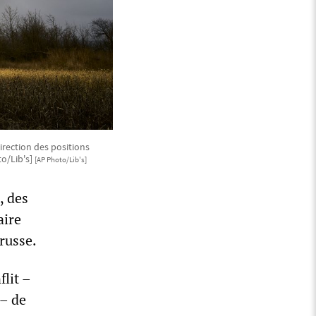
irection des positions
to/Lib's]
[AP Photo/Lib's]
, des
aire
russe.
lit –
 – de