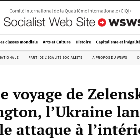
Comité international de la Quatrième Internationale
(
CIQI
)
des classes mondiale
Arts et Culture
Histoire
Capitalisme et inégalit
RNATIONALE
PARTI DE L’ÉGALITÉ SOCIALISTE
A PROPOS DU WSWS
C
le voyage de Zelens
gton, l’Ukraine la
e attaque à l’intér