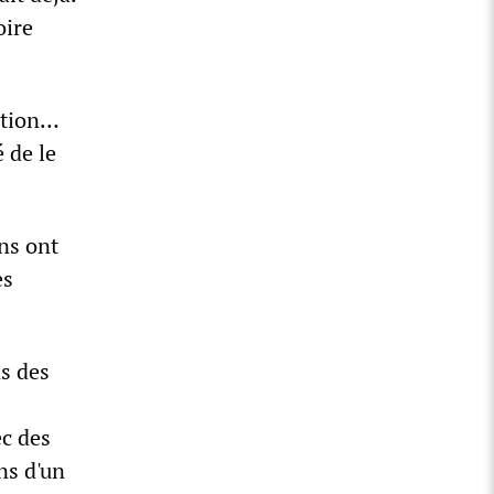
oire
action…
 de le
ns ont
es
s des
ec des
ns d'un