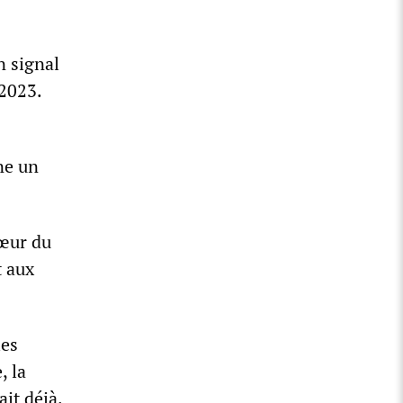
n signal
 2023.
ne un
cœur du
t aux
les
, la
ait déjà.