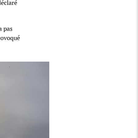
déclaré
a pas
provoqué