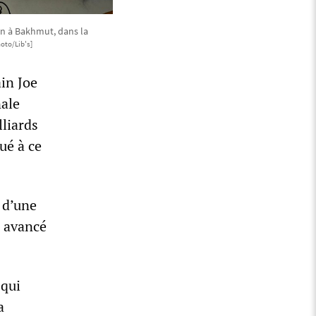
n à Bakhmut, dans la
oto/Lib's]
in Joe
nale
liards
ué à ce
 d’une
s avancé
 qui
a