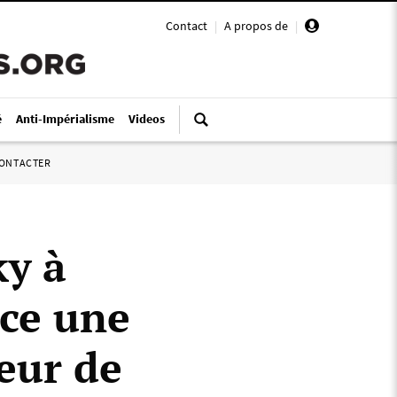
Contact
|
A propos de
|
é
Anti-Impérialisme
Videos
ONTACTER
ky à
nce une
ieur de