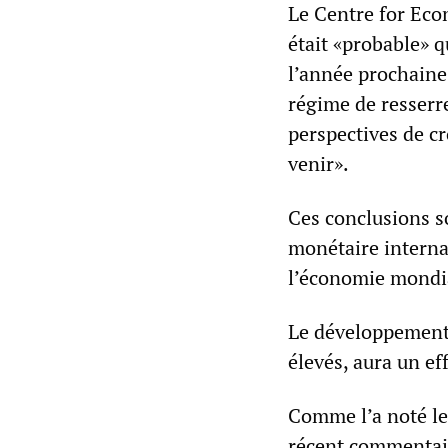
Le Centre for Eco
était «probable» 
l’année prochaine.
régime de resserr
perspectives de c
venir».
Ces conclusions s
monétaire internat
l’économie mondia
Le développement 
élevés, aura un eff
Comme l’a noté le
récent commentair