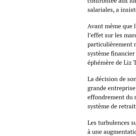
confrontée aux lut
salariales, a insis
Avant même que les
l’effet sur les mar
particulièrement n
système financier
éphémère de Liz T
La décision de so
grande entreprise
effondrement du 
système de retrait
Les turbulences s
à une augmentatio