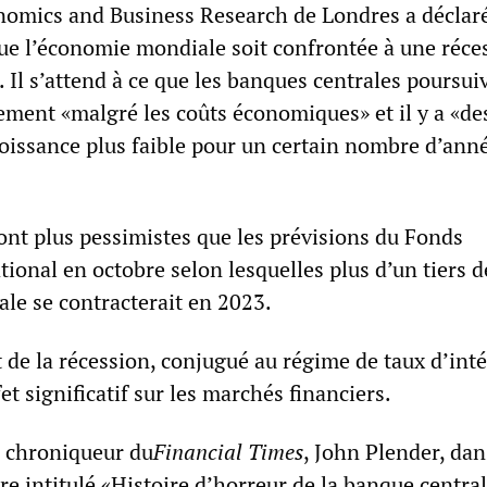
nomics and Business Research de Londres a déclaré
que l’économie mondiale soit confrontée à une réce
 Il s’attend à ce que les banques centrales poursui
ement «malgré les coûts économiques» et il y a «de
roissance plus faible pour un certain nombre d’ann
ont plus pessimistes que les prévisions du Fonds
ional en octobre selon lesquelles plus d’un tiers d
le se contracterait en 2023.
de la récession, conjugué au régime de taux d’inté
et significatif sur les marchés financiers.
 chroniqueur du
Financial Times
, John Plender, da
e intitulé «Histoire d’horreur de la banque centra