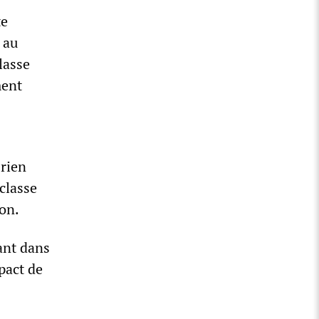
te
 au
lasse
ment
 rien
 classe
on.
ant dans
pact de