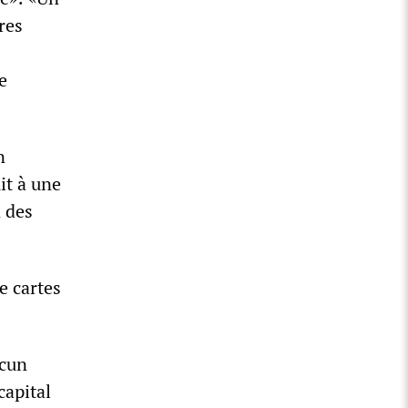
res
e
n
it à une
à des
e cartes
ucun
capital