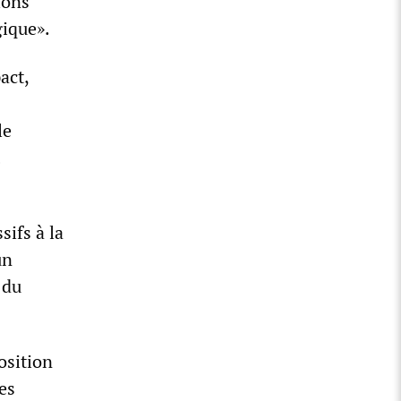
ions
gique».
act,
le
ifs à la
un
 du
osition
es