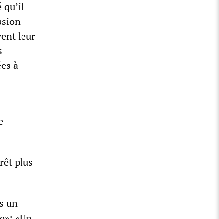
 qu’il
ssion
vent leur
s
ées à
e
rêt plus
ns un
le»: «Un