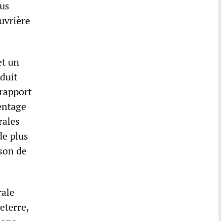
lus
ouvrière
et un
éduit
 rapport
entage
rales
de plus
son de
rale
eterre,