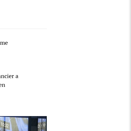
ème
ncier a
 en