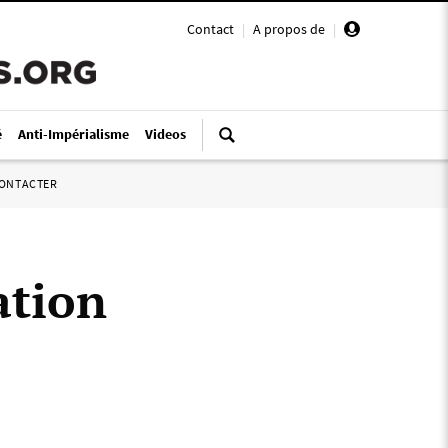
Contact
|
A propos de
|
é
Anti-Impérialisme
Videos
ONTACTER
ation