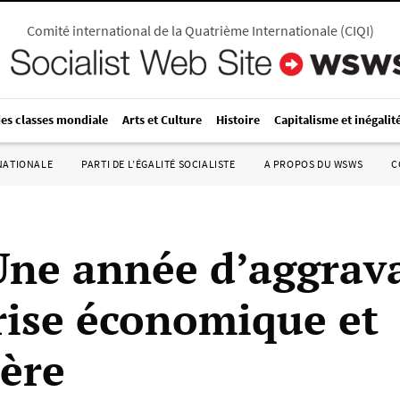
Comité international de la Quatrième Internationale
(
CIQI
)
des classes mondiale
Arts et Culture
Histoire
Capitalisme et inégalit
RNATIONALE
PARTI DE L’ÉGALITÉ SOCIALISTE
A PROPOS DU WSWS
C
Une année d’aggrav
crise économique et
ière