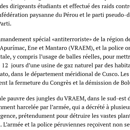
 des dirigeants étudiants et effectué des raids cont
onfédération paysanne du Pérou et le parti pseudo-
arti.
andement spécial «antiterroriste» de la région de
s Apurímac, Ene et Mantaro (VRAEM), et la police o
utale, y compris l’usage de balles réelles, pour mettr
 12 jours d’une usine de gaz naturel par des habit
hiato, dans le département méridional de Cusco. Les
ent la fermeture du Congrès et la démission de Bol
ale pauvre des jungles du VRAEM, dans le sud-est 
ment harcelée par l’armée, qui a décrété à plusieu
urgence, prétendument pour détruire les vastes plan
a. L’armée et la police péruviennes reçoivent non 