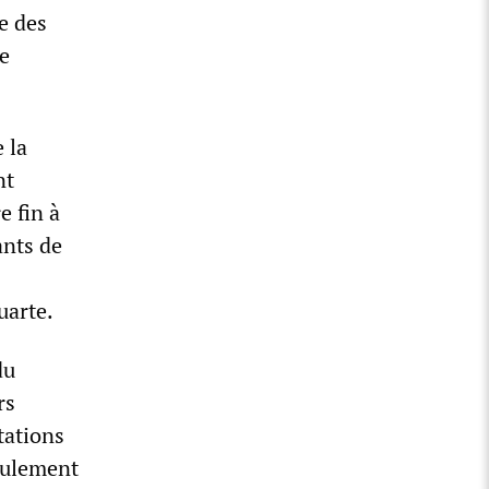
re des
de
 la
nt
e fin à
ants de
uarte.
du
rs
tations
seulement