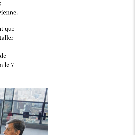
s
vienne.
nt que
taller
 de
n le 7