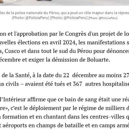
ales de la police nationale du Pérou, qui a joué un rôle majeur dans la répress
(Photo: @PoliciaPeru) [Photo: @PoliciaPeru]
[Photo: @PoliciaPeru]
on et l'approbation par le Congrès d'un projet de lo
elles élections en avril 2024, les manifestations 
a, Cusco et dans tout le sud du Pérou pour dénoncer
décembre et exiger la démission de Boluarte.
e de la Santé, à la date du 22 décembre au moins 2
s civils – avaient été tués et 367 autres hospitalis
 l’Intérieur affirme que ce bain de sang était une ré
re», c’est le déploiement par le régime de milliers 
n formation et en chantant dans les centres-villes q
t aéroports en champs de bataille et en camps armé