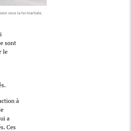
ion sous la loi martiale.
i
se sont
 le
7
és.
action à
de
ui a
s. Ces