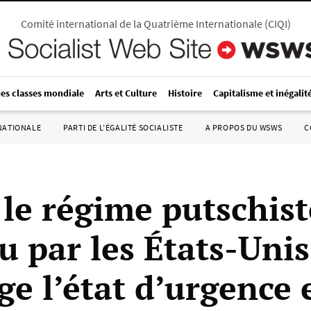
Comité international de la Quatrième Internationale
(
CIQI
)
des classes mondiale
Arts et Culture
Histoire
Capitalisme et inégalit
RNATIONALE
PARTI DE L’ÉGALITÉ SOCIALISTE
A PROPOS DU WSWS
C
 le régime putschist
u par les États-Unis
e l’état d’urgence e