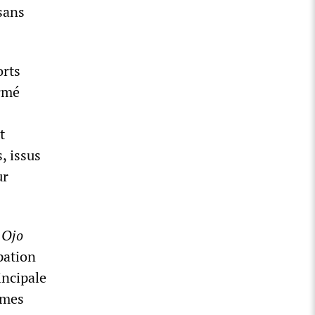
ysans
orts
irmé
t
, issus
ur
n
Ojo
pation
incipale
rmes