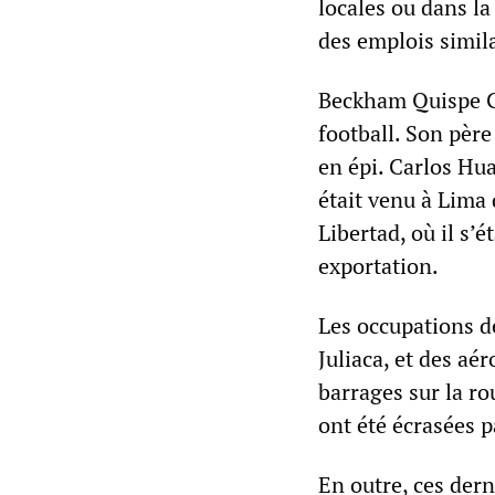
locales ou dans l
des emplois simila
Beckham Quispe Ga
football. Son père
en épi. Carlos Hu
était venu à Lima
Libertad, où il s’é
exportation.
Les occupations d
Juliaca, et des a
barrages sur la r
ont été écrasées p
En outre, ces dern