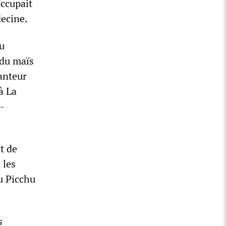
occupait
decine.
u
 du maïs
anteur
à La
o-
t de
 les
u Picchu
s