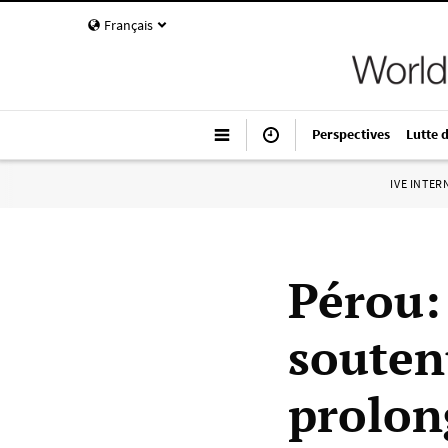
Français
Perspectives
Lutte 
IVE INTE
Pérou:
souten
prolong