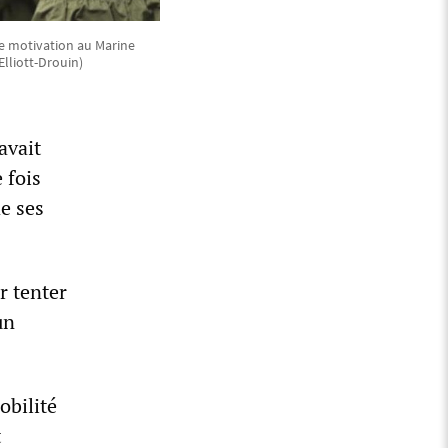
de motivation au Marine
Elliott-Drouin)
avait
 fois
de ses
ur tenter
un
obilité
t