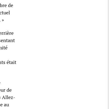
bre de
ctuel
 »
errière
ésentant
mité
ts était
e
eur de
 Allez-
ne au