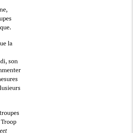
ne,
oupes
ique.
ue la
udi, son
ommenter
mesures
plusieurs
 troupes
d Troop
eet