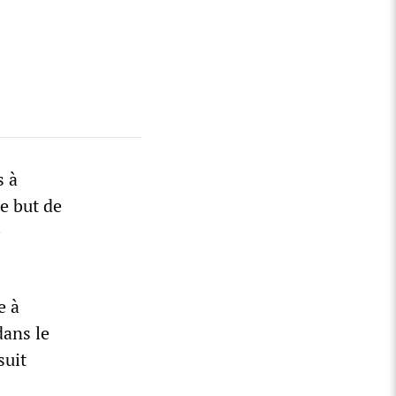
s à
e but de
e
e à
dans le
suit