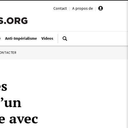
Contact
|
A propos de
|
é
Anti-Impérialisme
Videos
ONTACTER
es
u’un
e avec