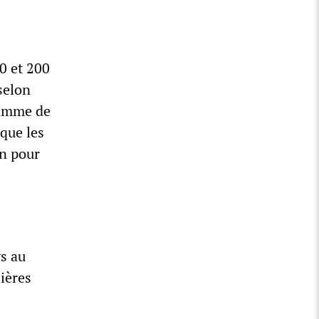
0 et 200
 selon
ramme de
 que les
in pour
s au
ières