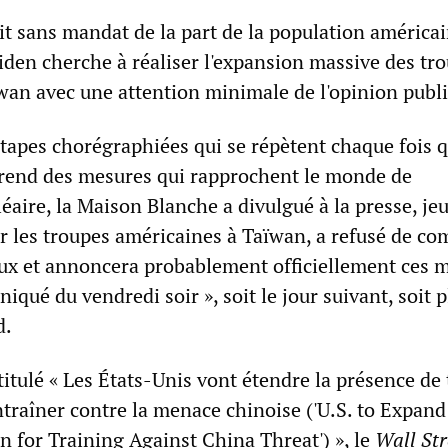
it sans mandat de la part de la population américai
iden cherche à réaliser l'expansion massive des tr
wan avec une attention minimale de l'opinion publ
étapes chorégraphiées qui se répètent chaque fois q
rend des mesures qui rapprochent le monde de
léaire, la Maison Blanche a divulgué à la presse, je
r les troupes américaines à Taïwan, a refusé de c
iaux et annoncera probablement officiellement ces 
iqué du vendredi soir », soit le jour suivant, soit 
d.
titulé « Les États-Unis vont étendre la présence de
ntraîner contre la menace chinoise ('U.S. to Expan
n for Training Against China Threat') », le
Wall Str