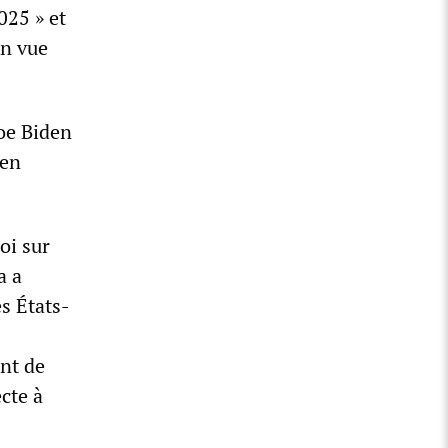
025 » et
en vue
Joe Biden
 en
oi sur
a a
es États-
nt de
cte à