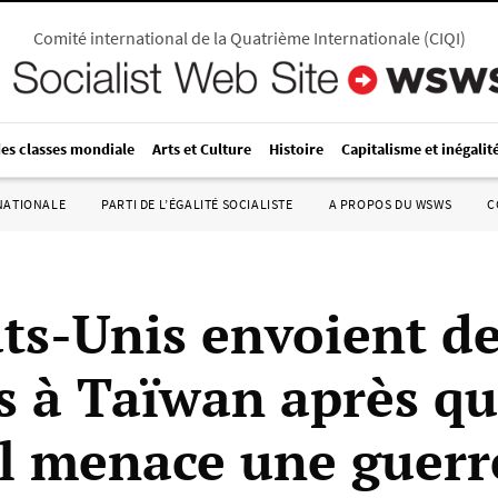
Comité international de la Quatrième Internationale
(
CIQI
)
des classes mondiale
Arts et Culture
Histoire
Capitalisme et inégalit
RNATIONALE
PARTI DE L’ÉGALITÉ SOCIALISTE
A PROPOS DU WSWS
C
ats-Unis envoient d
s à Taïwan après q
l menace une guerr