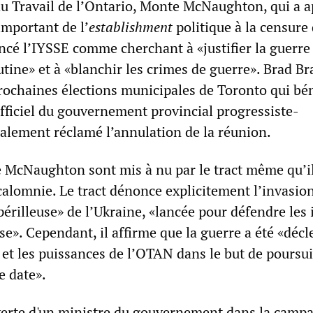
 du Travail de l’Ontario, Monte McNaughton, qui a 
 important de l’
establishment
politique à la censure 
ncé l’IYSSE comme cherchant à «justifier la guerre
tine» et à «blanchir les crimes de guerre». Brad Br
rochaines élections municipales de Toronto qui bén
fficiel du gouvernement provincial progressiste-
galement réclamé l’annulation de la réunion.
McNaughton sont mis à nu par le tract même qu’il
calomnie. Le tract dénonce explicitement l’invasio
périlleuse» de l’Ukraine, «lancée pour défendre les 
sse». Cependant, il affirme que la guerre a été «déc
 et les puissances de l’OTAN dans le but de poursu
e date».
verte d'un ministre du gouvernement dans la camp