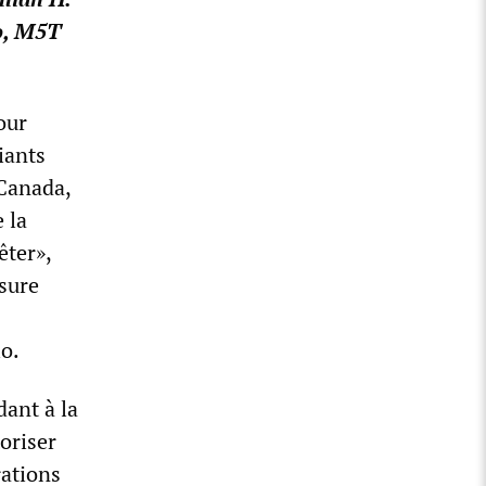
o, M5T
our
iants
 Canada,
 la
êter»,
nsure
o.
dant à la
oriser
rations