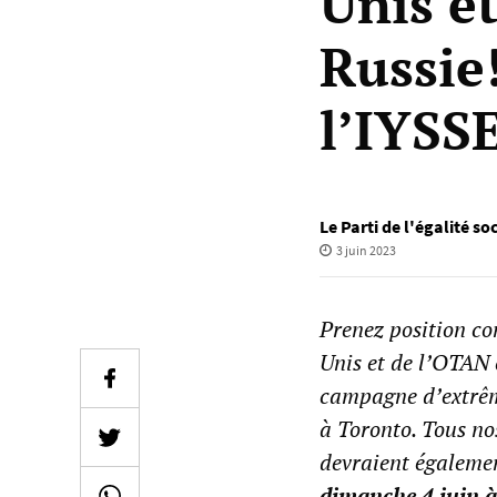
Unis e
Russie
l’IYSSE
Le Parti de l'égalité so
3 juin 2023
Prenez position co
Unis et de l’OTAN 
campagne d’extrême
à Toronto. Tous no
devraient égalemen
dimanche 4 juin 