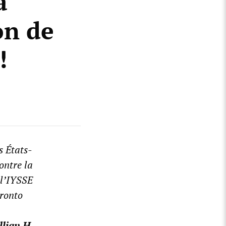
a
on de
!
s États-
ontre la
 l’IYSSE
oronto
llian H.