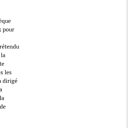
hèque
x pour
prétendu
 la
te
s les
a dirigé
a
la
 de