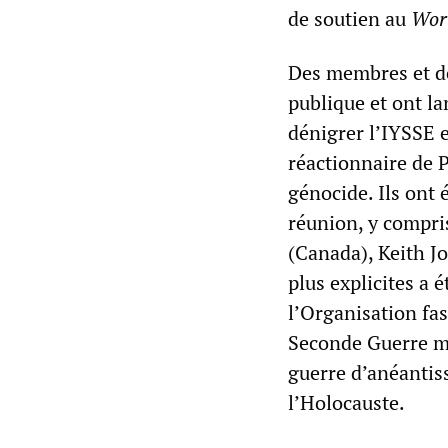
de soutien au
Worl
Des membres et de
publique et ont l
dénigrer l’IYSSE e
réactionnaire de 
génocide. Ils ont
réunion, y compris 
(Canada), Keith Jo
plus explicites a é
l’Organisation fa
Seconde Guerre mo
guerre d’anéantis
l’Holocauste.