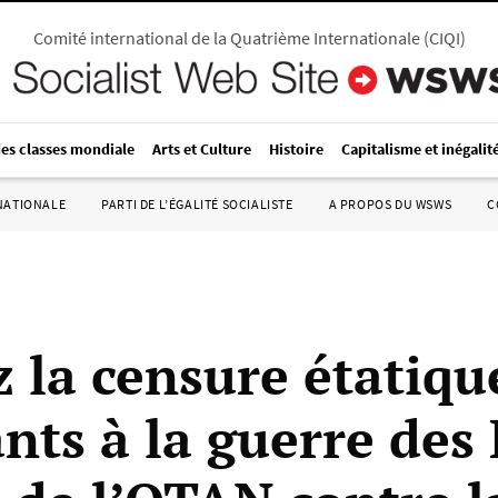
Comité international de la Quatrième Internationale
(
CIQI
)
des classes mondiale
Arts et Culture
Histoire
Capitalisme et inégalit
RNATIONALE
PARTI DE L’ÉGALITÉ SOCIALISTE
A PROPOS DU WSWS
C
z la censure étatiqu
nts à la guerre des 