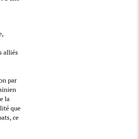
e,
 alliés
ion par
ainien
e la
lité que
ats, ce