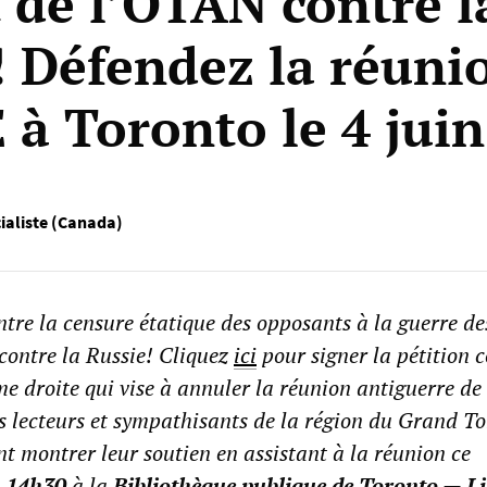
t de l’OTAN contre l
! Défendez la réuni
 à Toronto le 4 juin
cialiste (Canada)
ntre la censure étatique des opposants à la guerre de
contre la Russie! Cliquez
ici
pour signer la pétition c
 droite qui vise à annuler la réunion antiguerre de
s lecteurs et sympathisants de la région du Grand T
t montrer leur soutien en assistant à la réunion ce
à 14h30
à la
Bibliothèque publique de Toronto — Li