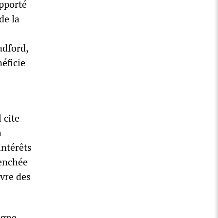
apporté
de la
adford,
éficie
 cite
n
intérêts
lenchée
ivre des
agne