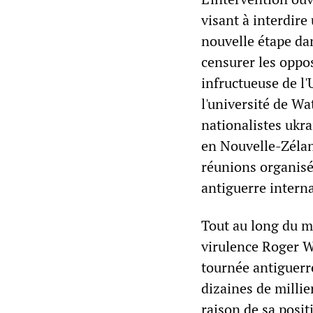
visant à interdir
nouvelle étape dan
censurer les oppos
infructueuse de l
l'université de Wa
nationalistes ukra
en Nouvelle-Zélan
réunions organisé
antiguerre interna
Tout au long du m
virulence Roger Wa
tournée antiguerre
dizaines de milli
raison de sa posit