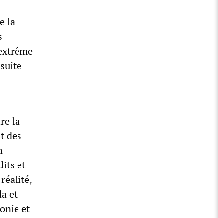
e la
s
’extrême
suite
re la
t des
n
dits et
réalité,
da et
onie et