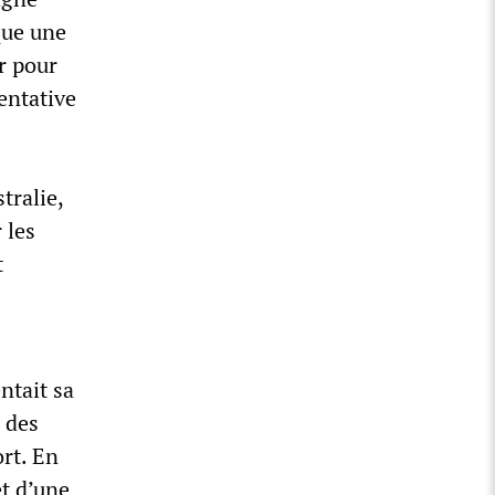
que une
r pour
tentative
tralie,
 les
t
ntait sa
à des
rt. En
et d’une