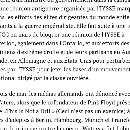
e une réunion antiguerre organisée par l'IYSSE mar
s les efforts des élites dirigeantes du monde entie
ants à la guerre impérialiste. Elle fait suite à une 
'UCC en mars de bloquer une réunion de l'IYSSE à
terloo, également dans l'Ontario, et aux efforts des
iniens d'extrême droite et de leurs partisans en Aus
de, en Allemagne et aux États-Unis pour perturber
es par l'IYSSE pour jeter les bases d'un mouvemen
tional dirigé par la classe ouvrière.
ois de mai, les médias allemands ont dénoncé avec
ters, alors que le cofondateur de Pink Floyd prése
 «This Is Not a Drill» (Ceci n’est pas un exercice) 
ers d’adeptes à Berlin, Hambourg, Munich et Francfo
ion de principe contre la guerre, Waters a fait l’obj