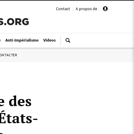
Contact
|
A propos de
|
é
Anti-Impérialisme
Videos
ONTACTER
e des
États-