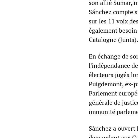
son allié Sumar, m
Sánchez compte su
sur les 11 voix de
également besoin 
Catalogne (Junts)
En échange de so
l'indépendance de 
électeurs jugés l
Puigdemont, ex-pr
Parlement européen
générale de justi
immunité parlement
Sánchez a ouvert 
demandant aux Cat