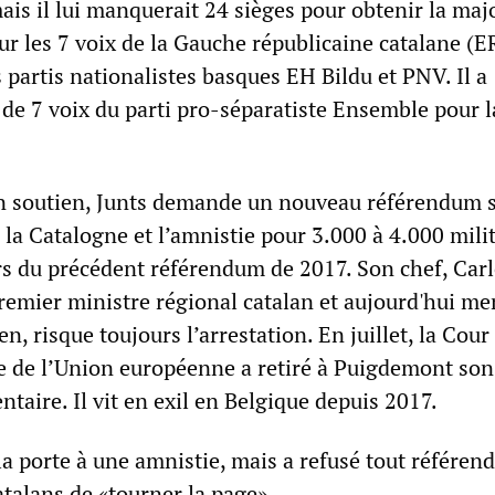
ais il lui manquerait 24 sièges pour obtenir la majo
r les 7 voix de la Gauche républicaine catalane (E
s partis nationalistes basques EH Bildu et PNV. Il a
de 7 voix du parti pro-séparatiste Ensemble pour l
.
n soutien, Junts demande un nouveau référendum 
la Catalogne et l’amnistie pour 3.000 à 4.000 milit
ors du précédent référendum de 2017. Son chef, Car
emier ministre régional catalan et aujourd'hui m
, risque toujours l’arrestation. En juillet, la Cour
ce de l’Union européenne a retiré à Puigdemont son
aire. Il vit en exil en Belgique depuis 2017.
la porte à une amnistie, mais a refusé tout référen
alans de «tourner la page».