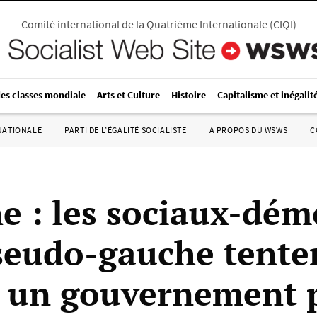
Comité international de la Quatrième Internationale
(
CIQI
)
des classes mondiale
Arts et Culture
Histoire
Capitalisme et inégalit
RNATIONALE
PARTI DE L’ÉGALITÉ SOCIALISTE
A PROPOS DU WSWS
C
e : les sociaux-dém
pseudo-gauche tente
 un gouvernement 