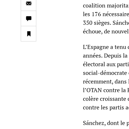
coalition majorita
les 176 nécessair
350 sièges. Sánch
échoue, de nouvel
L’Espagne a tenu c
années. Depuis la
électoral aux part
social-démocrate e
récemment, dans l
l’OTAN contre la 
colère croissante 
contre les partis
Sánchez, dont le p