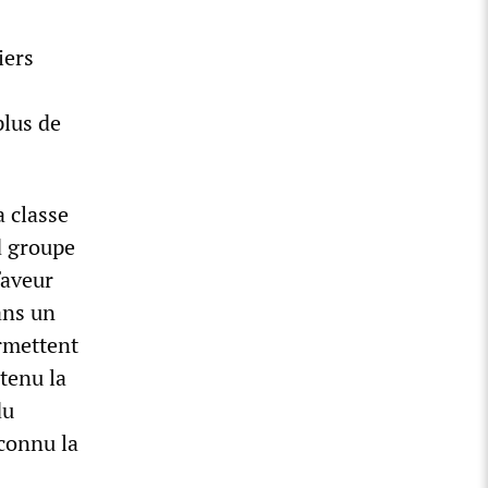
iers
plus de
a classe
d groupe
faveur
ans un
ermettent
utenu la
du
econnu la