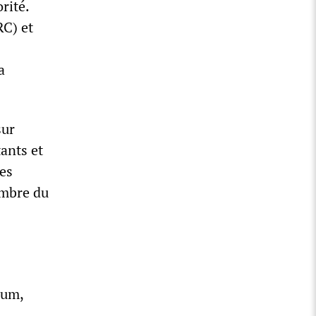
rité.
RC) et
a
sur
ants et
les
embre du
dum,