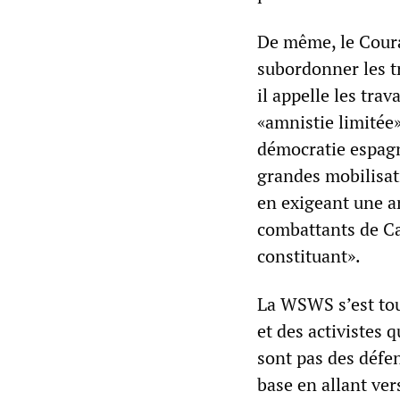
De même, le Coura
subordonner les tr
il appelle les tra
«amnistie limitée»
démocratie espagn
grandes mobilisat
en exigeant une am
combattants de Ca
constituant».
La WSWS s’est tou
et des activistes 
sont pas des défen
base en allant ver