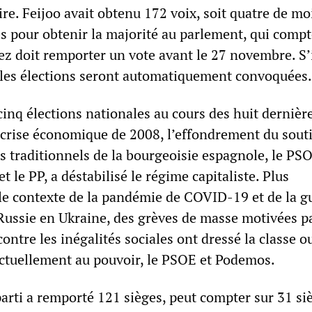
ire. Feijoo avait obtenu 172 voix, soit quatre de m
es pour obtenir la majorité au parlement, qui comp
ez doit remporter un vote avant le 27 novembre. S’
les élections seront automatiquement convoquées.
inq élections nationales au cours des huit dernièr
 crise économique de 2008, l’effondrement du sout
is traditionnels de la bourgeoisie espagnole, le PS
t le PP, a déstabilisé le régime capitaliste. Plus
e contexte de la pandémie de COVID-19 et de la g
Russie en Ukraine, des grèves de masse motivées p
contre les inégalités sociales ont dressé la classe o
 actuellement au pouvoir, le PSOE et Podemos.
arti a remporté 121 sièges, peut compter sur 31 si