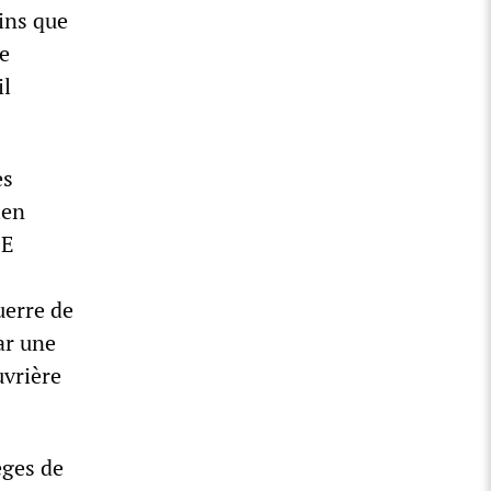
oins que
te
il
es
ien
OE
uerre de
ar une
uvrière
èges de