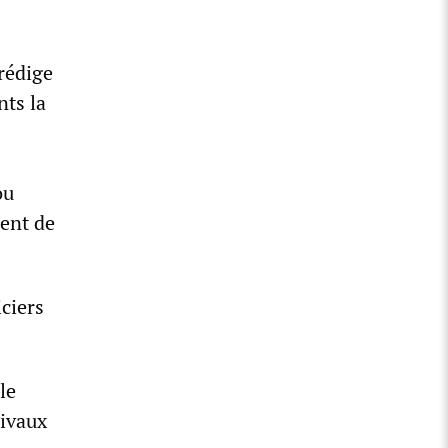
rédige
nts la
ou
ment de
iciers
le
rivaux