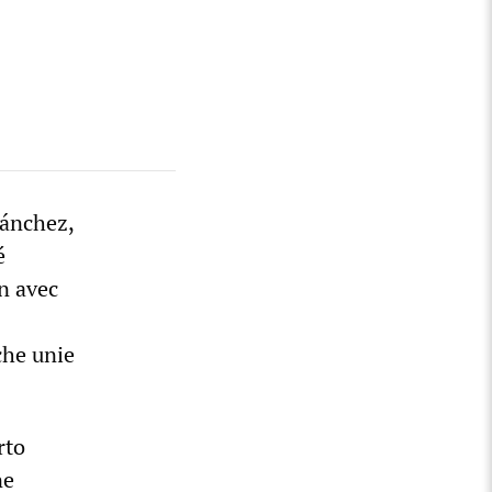
Sánchez,
é
n avec
che unie
rto
ne