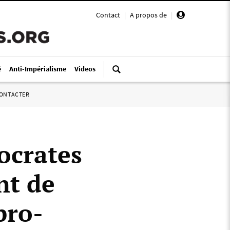
Contact
|
A propos de
|
é
Anti-Impérialisme
Videos
ONTACTER
ocrates
nt de
pro-