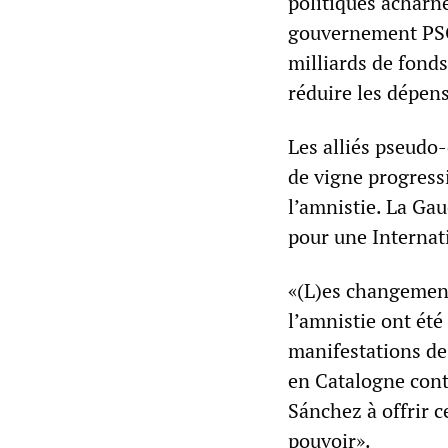
politiques acharn
gouvernement PSOE
milliards de fonds
réduire les dépens
Les alliés pseudo
de vigne progressi
l’amnistie. La Gau
pour une Internat
«(L)es changement
l’amnistie ont ét
manifestations de
en Catalogne cont
Sánchez à offrir c
pouvoir».