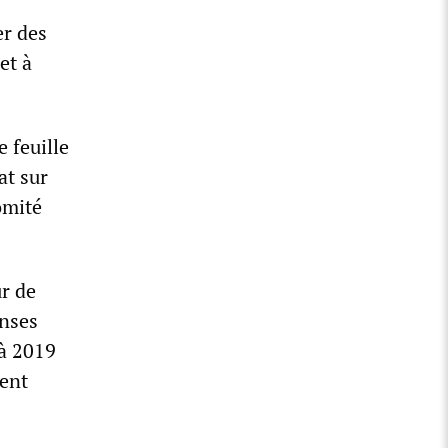
er des
et à
 feuille
at sur
omité
r de
enses
 à 2019
gent