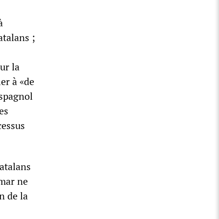
à
atalans ;
ur la
er à «de
espagnol
es
cessus
catalans
umar ne
n de la