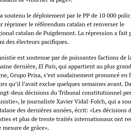
a soutenu le déploiement par le PP de 10 000 polic
r réprimer le référendum catalan et renverser le
onal catalan de Puigdemont. La répression a fait 
i des électeurs pacifiques.
istie est soutenue par de puissantes factions de l
maine dernière,
El País
, qui appartient au plus gran
ne, Grupo Prisa, s’est soudainement prononcé en 
ors qu’il l’avait exclue quelques semaines avant. D
Vingt-deux décisions du Tribunal constitutionnel p
istie», le journaliste Xavier Vidal-Folch, qui a so
alane des dernières années, écrit: «Les décisions 
ties et plus de trente traités internationaux ont r
le mesure de grâce».