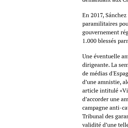
En 2017, Sánchez 
paramilitaires pou
gouvernement régi
1.000 blessés parm
Une éventuelle amn
dirigeante. La se
de médias d'Espag
d’une amnistie, al
article intitulé «
d’accorder une amn
campagne anti-cat
Tribunal des garan
validité d’une tel