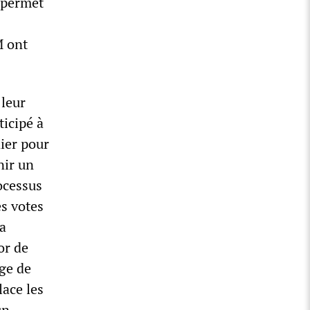
t permet
M ont
 leur
ticipé à
ier pour
nir un
ocessus
es votes
la
or de
age de
lace les
un