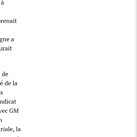
 à
prenait
igne a
urait
e de
é de la
ps
yndicat
avec GM
n
iale, la