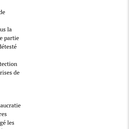
de
us la
e partie
détesté
tection
rises de
aucratie
res
gé les