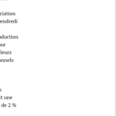
ciation
vendredi
s
oduction
our
lleurs
onnels
s
it une
 de 2 %