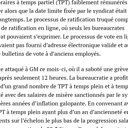
oraires à temps partiel (TPT) faiblement rémunérés
er alors que la date limite fixée par le syndicat était
ongtemps. Le processus de ratification truqué com
de ratification en ligne, où seuls les bureaucrates
at pouvaient s’exprimer. Le processus de vote en l
vaient pas fourni d’adresse électronique valide et a
e bulletins de vote à d’anciens employés.
te attaqué à GM ce mois-ci, où il a saboté une grèv
après seulement 12 heures. La bureaucratie a profit
e d’un grand nombre de TPT à temps plein et à tem
tté avec des salaires de misère sanctionnés par le s
ières années d’inflation galopante. En convenant 
TPT à temps plein ayant plus d’un an d’ancienneté e
s sur l’échelon le plus bas de la progression salar