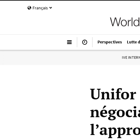
Français
Perspectives
Lutte 
IVE INTE
Unifor 
négocia
l’appr