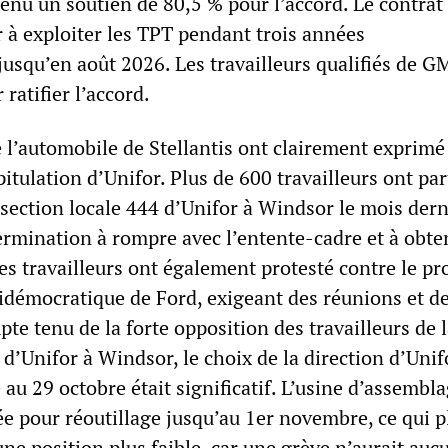
tenu un soutien de 80,5 % pour l’accord. Le contra
 à exploiter les TPT pendant trois années
usqu’en août 2026. Les travailleurs qualifiés de G
ratifier l’accord.
e l’automobile de Stellantis ont clairement exprimé
pitulation d’Unifor. Plus de 600 travailleurs ont par
 section locale 444 d’Unifor à Windsor le mois dern
ermination à rompre avec l’entente-cadre et à obte
es travailleurs ont également protesté contre le pr
tidémocratique de Ford, exigeant des réunions et d
e tenu de la forte opposition des travailleurs de 
 d’Unifor à Windsor, le choix de la direction d’Unif
e au 29 octobre était significatif. L’usine d’assembl
e pour réoutillage jusqu’au 1er novembre, ce qui p
une position plus faible, car une grève n’aurait auc