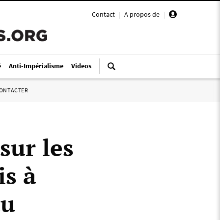
Contact
|
A propos de
|
é
Anti-Impérialisme
Videos
ONTACTER
sur les
is à
du