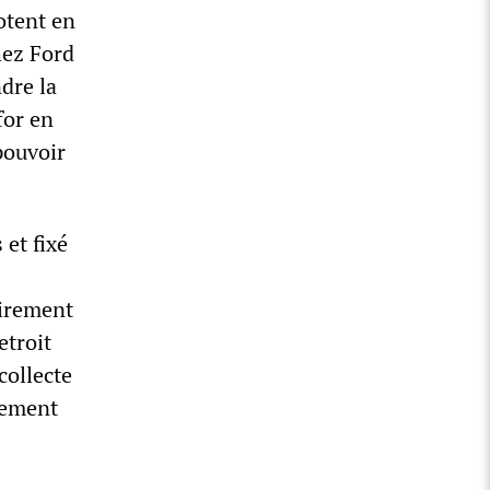
otent en
hez Ford
dre la
for en
pouvoir
et fixé
airement
etroit
collecte
llement