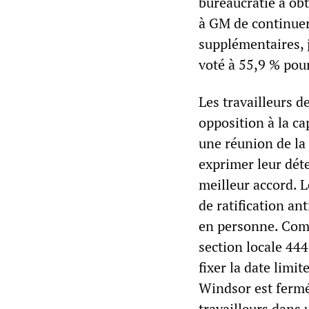
bureaucratie a ob
à GM de continuer
supplémentaires, j
voté à 55,9 % pour 
Les travailleurs d
opposition à la ca
une réunion de la
exprimer leur dét
meilleur accord. L
de ratification an
en personne. Compt
section locale 444
fixer la date limit
Windsor est fermé
travailleurs dans 