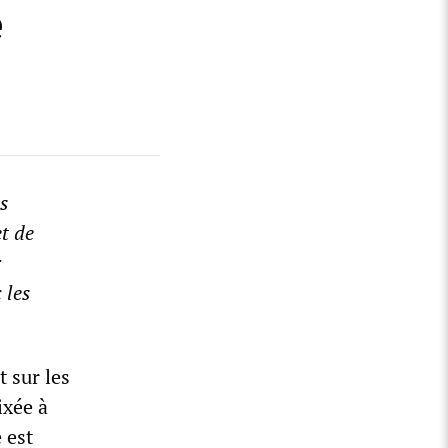
e
s
et de
r
 les
 sur les
ixée à
 est