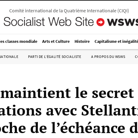
Comité international de la Quatrième Internationale
(
CIQI
)
des classes mondiale
Arts et Culture
Histoire
Capitalisme et inégalit
RNATIONALE
PARTI DE L’ÉGALITÉ SOCIALISTE
A PROPOS DU WSWS
C
maintient le secret 
tions avec Stellant
oche de l’échéance 