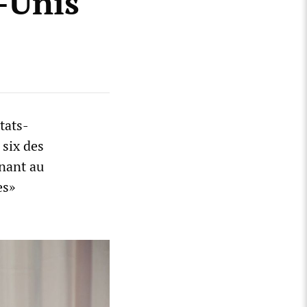
s-Unis
tats-
 six des
nnant au
es»