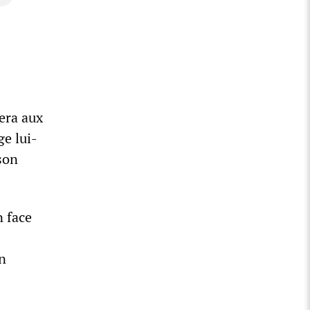
era aux
e lui-
son
 face
n