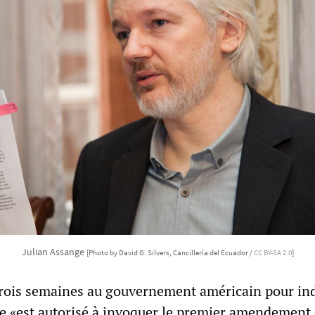
Julian Assange
[Photo by David G. Silvers, Cancillería del Ecuador /
CC BY-SA 2.0
]
rois semaines au gouvernement américain pour in
e «est autorisé à invoquer le premier amendement 