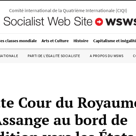
Comité international de la Quatrième Internationale
(
CIQI
)
des classes mondiale
Arts et Culture
Histoire
Capitalisme et inégalit
RNATIONALE
PARTI DE L’ÉGALITÉ SOCIALISTE
A PROPOS DU WSWS
C
te Cour du Royaum
Assange au bord de