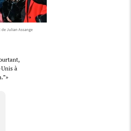
l de Julian Assange
ourtant,
s-Unis à
n.”»