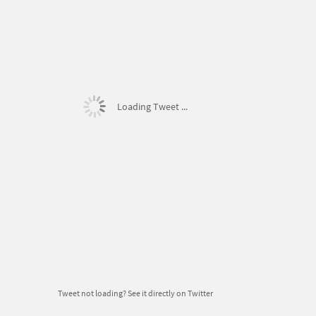
Loading Tweet ...
Tweet not loading?
See it directly on Twitter