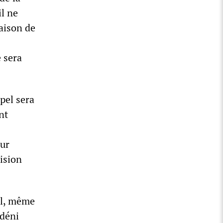
il ne
raison de
 sera
pel sera
nt
our
cision
nal, même
 déni