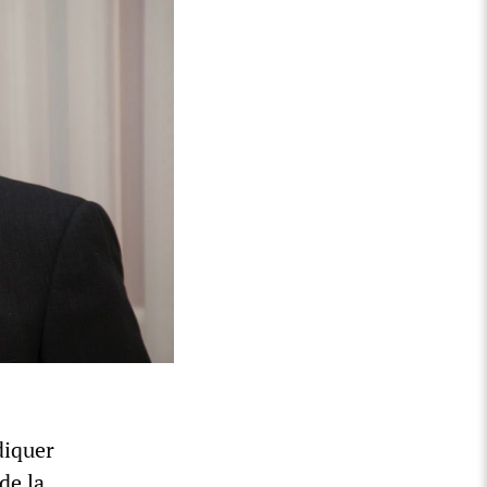
diquer
de la