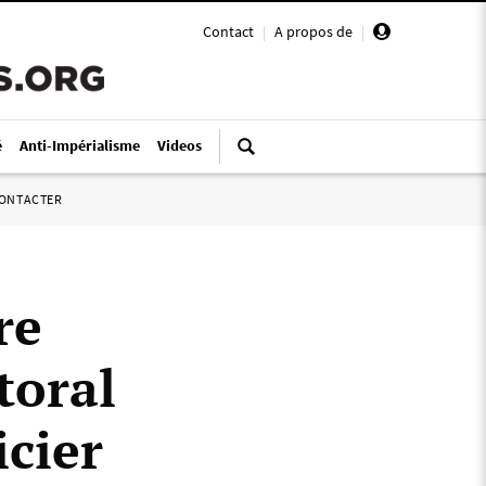
Contact
|
A propos de
|
é
Anti-Impérialisme
Videos
ONTACTER
re
toral
icier