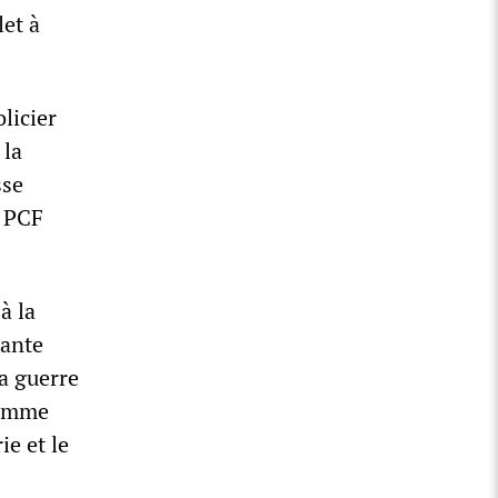
let à
olicier
 la
sse
e PCF
à la
eante
la guerre
gramme
ie et le