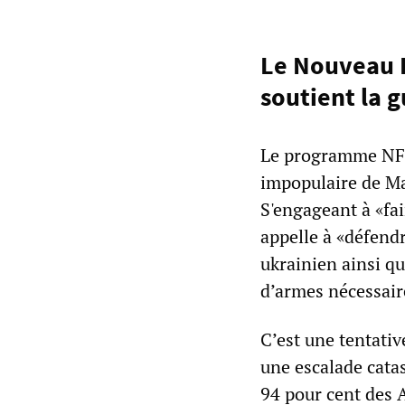
Le Nouveau F
soutient la g
Le programme NFP 
impopulaire de Ma
S'engageant à «fai
appelle à «défendr
ukrainien ainsi que
d’armes nécessaire
C’est une tentati
une escalade cata
94 pour cent des 