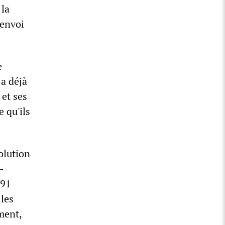
 la
’envoi
e
 a déjà
 et ses
e qu'ils
olution
-
991
 les
ment,