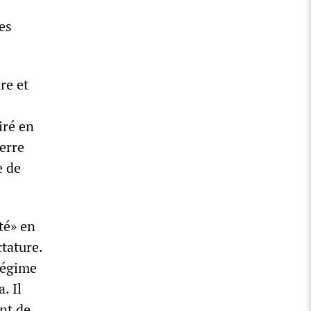
es
re et
iré en
erre
e de
té» en
tature.
régime
. Il
ent de