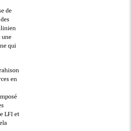
se de
 des
alinien
t une
nne qui
trahison
rces en
 imposé
es
e LFI et
ela