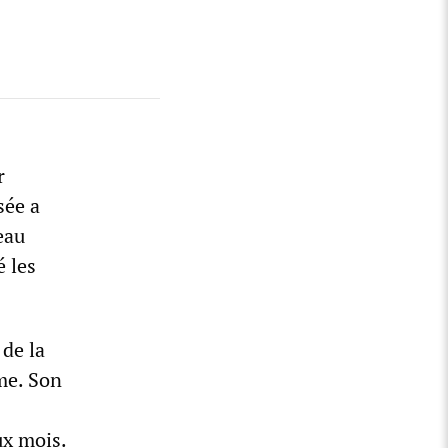
r
sée a
eau
 les
 de la
me. Son
ux mois.