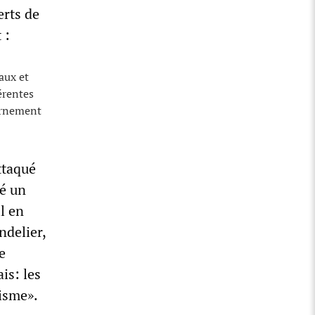
erts de
 :
aux et
érentes
vernement
attaqué
cé un
l en
ndelier,
e
is: les
nisme».