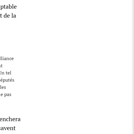
eptable
 de la
lliance
nt
Un tel
députés
les
ne pas
lenchera
savent