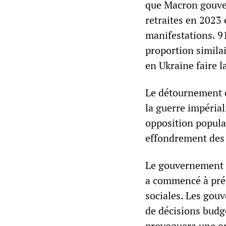
que Macron gouver
retraites en 2023 
manifestations. 91
proportion similai
en Ukraine faire l
Le détournement co
la guerre impérial
opposition populai
effondrement des
Le gouvernement d
a commencé à prép
sociales. Les gou
de décisions budgé
provoquera une op