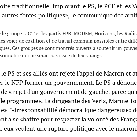
oite traditionnelle. Implorant le PS, le PCF et les V
 autres forces politiques», le communiqué déclarait
 le groupe LIOT et les partis EPR, MODEM, Horizons, les Radic
es voies de coalition et de travail commun possibles entre diff
tiques. Ces groupes se sont montrés ouverts à soutenir un gou
sonnalité qui ne serait pas issue de leurs rangs.
 le PS et ses alliés ont rejeté l'appel de Macron et 
ser le NFP former un gouvernement. Le PS a dénon
 de « rejet d'un gouvernement de gauche, parce qu'i
 le programme». La dirigeante des Verts, Marine To
nte» l’«irresponsabilité démocratique dangereuse» d
t à se «battre pour respecter la volonté des França
re eux veulent une rupture politique avec le macro