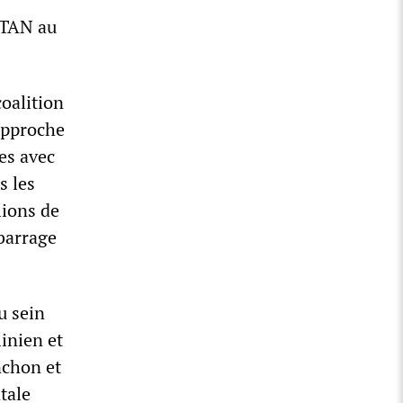
'OTAN au
coalition
'approche
es avec
s les
lions de
 barrage
u sein
linien et
nchon et
tale