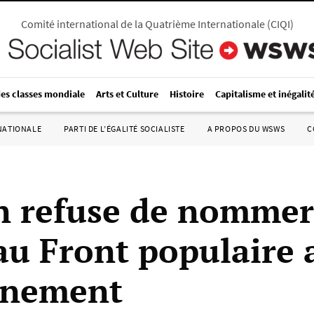
Comité international de la Quatrième Internationale
(
CIQI
)
des classes mondiale
Arts et Culture
Histoire
Capitalisme et inégalit
RNATIONALE
PARTI DE L’ÉGALITÉ SOCIALISTE
A PROPOS DU WSWS
C
 refuse de nommer
u Front populaire 
rnement