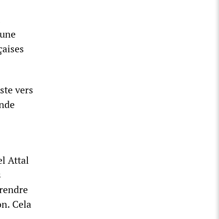
 une
çaises
ste vers
onde
l Attal
s
prendre
on. Cela