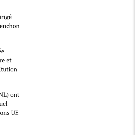
irigé
élenchon
ée
re et
itution
UNL) ont
uel
ions UE-