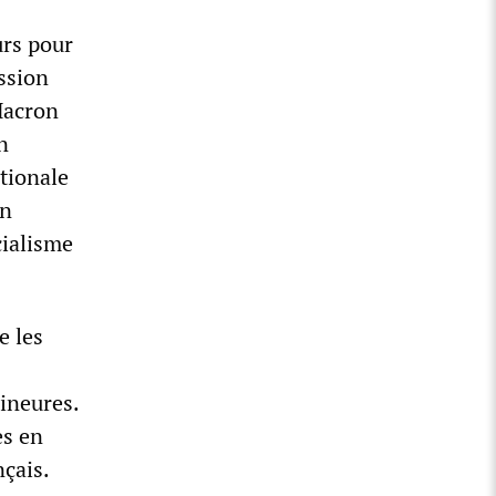
urs pour
ession
 Macron
n
ationale
en
cialisme
e les
mineures.
es en
nçais.