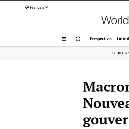
Français
Perspectives
Lutte 
IVE INTE
Macron
Nouvea
gouve