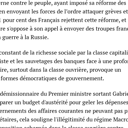
ne contre le peuple, ayant imposé sa réforme des
en envoyant les forces de l’ordre attaquer grèves et
 pour cent des Français rejettent cette réforme, et
re s'oppose à son appel à envoyer des troupes fran
a guerre à la Russie.
nstant de la richesse sociale par la classe capitali
iste et les sauvetages des banques face à une prof
re, surtout dans la classe ouvrière, provoque un
 formes démocratiques de gouvernement.
émissionnaire du Premier ministre sortant Gabrie
arer un budget d'austérité pour geler les dépense
vernements des affaires courantes ne peuvant pas 
taires, cela souligne l'illégitimité du régime Macr
position acharnée dans la classe ouvrière contre