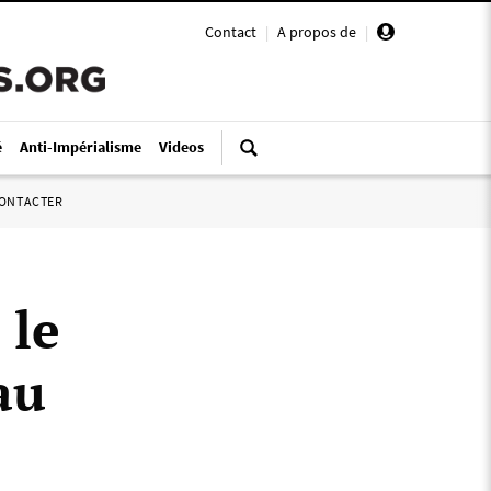
Contact
|
A propos de
|
é
Anti-Impérialisme
Videos
ONTACTER
 le
au