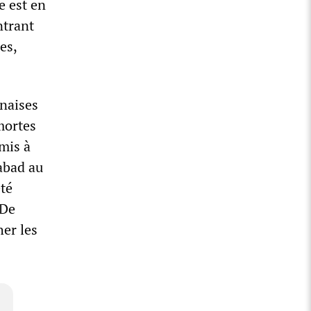
e est en
ntrant
es,
anaises
mortes
dmis à
mabad au
été
 De
er les