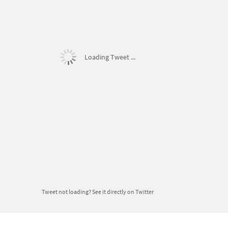
Loading Tweet ...
Tweet not loading?
See it directly on Twitter