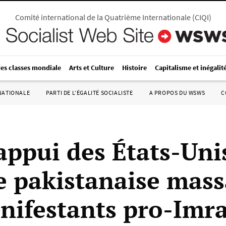
Comité international de la Quatrième Internationale
(
CIQI
)
des classes mondiale
Arts et Culture
Histoire
Capitalisme et inégalit
RNATIONALE
PARTI DE L’ÉGALITÉ SOCIALISTE
A PROPOS DU WSWS
C
appui des États-Uni
e pakistanaise mass
nifestants pro-Imr