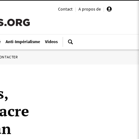
Contact
|
A propos de
|
é
Anti-Impérialisme
Videos
ONTACTER
s,
acre
an