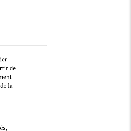
ier
tir de
ement
 de la
és,