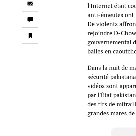
l'Internet était c
anti-émeutes ont u
De violents affro
rejoindre D-Chowk
gouvernemental de 
balles en caoutch
Dans la nuit de ma
sécurité pakistana
vidéos sont apparu
par l'État pakista
des tirs de mitrai
grandes mares de