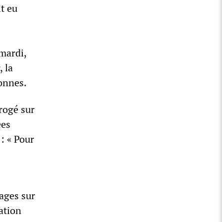
t eu
 mardi,
, la
sonnes.
rogé sur
ées
: « Pour
tages sur
cation