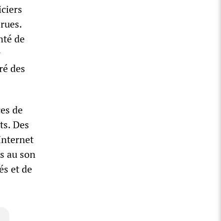
iciers
rues.
nté de
r
ré des
ces de
ts. Des
Internet
es au son
és et de