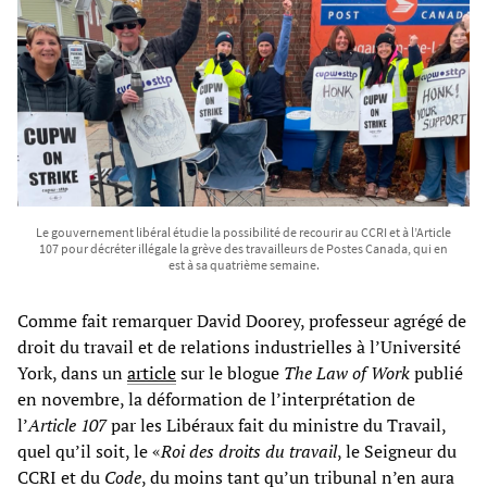
Le gouvernement libéral étudie la possibilité de recourir au CCRI et à l’Article
107 pour décréter illégale la grève des travailleurs de Postes Canada, qui en
est à sa quatrième semaine.
Comme fait remarquer David Doorey, professeur agrégé de
droit du travail et de relations industrielles à l’Université
York, dans un
article
sur le blogue
The Law of Work
publié
en novembre, la déformation de l’interprétation de
l’
Article 107
par les Libéraux fait du ministre du Travail,
quel qu’il soit, le «
Roi des droits du travail
, le Seigneur du
CCRI et du
Code
, du moins tant qu’un tribunal n’en aura