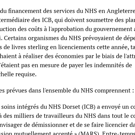
 du financement des services du NHS en Angleterre
ntermédiaire des ICB, qui doivent soumettre des pla
duction des coûts à l'approbation du gouvernement 
i. Certains organismes du NHS prévoyaient de dép
s de livres sterling en licenciements cette année, t
haient à réaliser des économies par le biais de l'att
 n'étaient pas en mesure de payer les indemnités de
chelle requise.
es prévues dans l'ensemble du NHS comprennent :
 soins intégrés du NHS Dorset (ICB) a envoyé un c
à des milliers de travailleurs du NHS dans tout le 
visager de démissionner et de se faire licencier da
ssion mutuellement accepté » (MARS). Entre-temps,