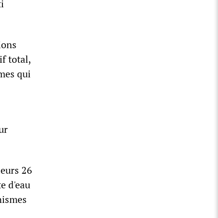
i
ions
f total,
mes qui
ur
leurs 26
e d'eau
anismes