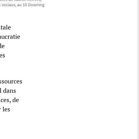
es sociaux, au 10 Downing
tale
aucratie
de
es
ssources
l dans
ces, de
 les