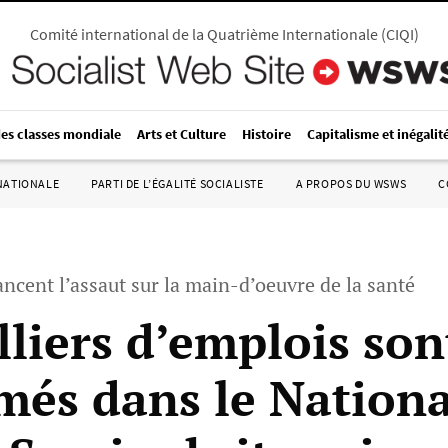
Comité international de la Quatrième Internationale
(
CIQI
)
des classes mondiale
Arts et Culture
Histoire
Capitalisme et inégalit
RNATIONALE
PARTI DE L’ÉGALITÉ SOCIALISTE
A PROPOS DU WSWS
C
lancent l’assaut sur la main-d’oeuvre de la santé
lliers d’emplois son
més dans le Nationa