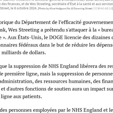
 des finances, et de Wes Streeting, secrétaire d'État à la santé et aux servic
Street, le 8 octobre 2024.
[Photo by Alice Hodgson/No 10 Downing Street /
CC BY-NC-ND 2.0
]
orique du Département de l’efficacité gouvernemen
k, Wes Streeting a prétendu s'attaquer à la « bure
ge ». Aux États-Unis, le DOGE licencie des dizaines 
onnaires fédéraux dans le but de réduire les dépens
milliards de dollars.
 que la suppression de NHS England libérera des re
 de première ligne, mais la suppression de personne
'administration, des ressources humaines, des finan
et d'autres fonctions de soutien aura un impact sur
ligne aux patients.
 des personnes employées par le NHS England et le