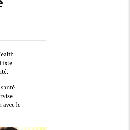
e
Health
liste
nté.
 santé
rvise
n avec le