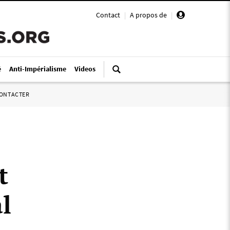
Contact
|
A propos de
|
é
Anti-Impérialisme
Videos
ONTACTER
t
l