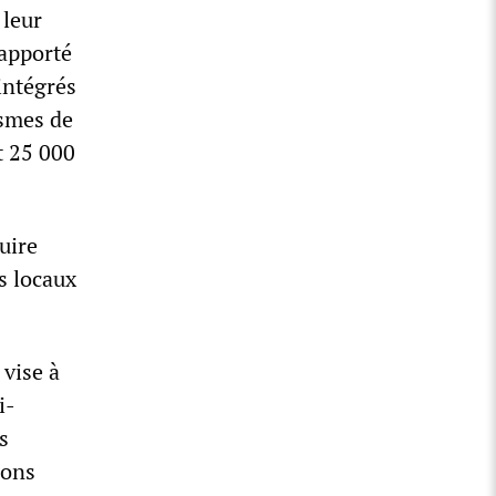
 leur
apporté
intégrés
ismes de
t 25 000
uire
s locaux
 vise à
i-
s
ions