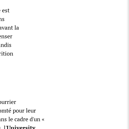
 est
ns
avant la
enser
andis
rition
ourrier
comté pour leur
ns le cadre d'un «
 l'
University