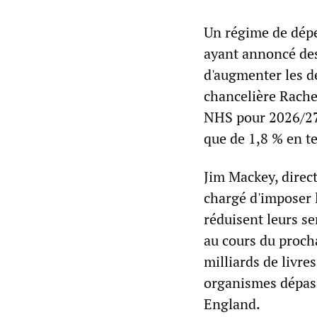
Un régime de dépen
ayant annoncé des
d'augmenter les dé
chancelière Rache
NHS pour 2026/27 
que de 1,8 % en t
Jim Mackey, direc
chargé d'imposer 
réduisent leurs ser
au cours du proch
milliards de livre
organismes dépass
England.