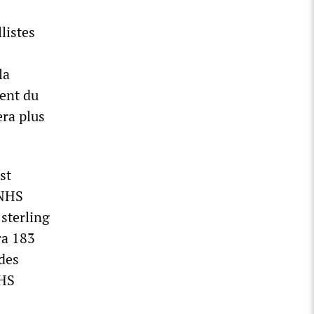
listes
la
ent du
era plus
st
 NHS
 sterling
ra 183
 des
NHS