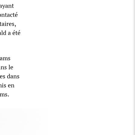
 ayant
ontacté
aires,
ld a été
Adams
ns le
ses dans
mis en
ams.