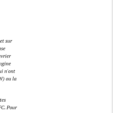
et sur
ase
vrier
ngine
ui n'ont
W) ou la
tes
FC. Pour