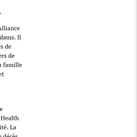
.
Alliance
dams. Il
ès de
ers de
a famille
et
ue
 Health
té. La
u décès