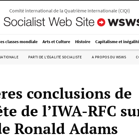
Comité international de la Quatrième Internationale
(
CIQI
)
des classes mondiale
Arts et Culture
Histoire
Capitalisme et inégalit
RNATIONALE
PARTI DE L’ÉGALITÉ SOCIALISTE
A PROPOS DU WSWS
C
res conclusions de
ête de l’IWA-RFC sur
de Ronald Adams