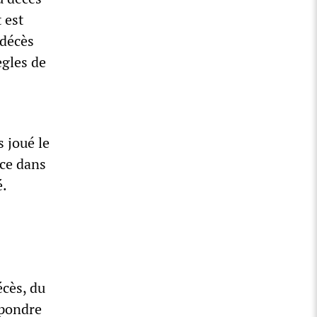
 est
 décès
ègles de
s joué le
ice dans
é.
écès, du
épondre