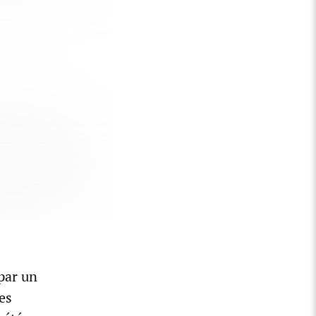
par un
es