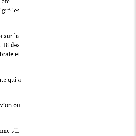
 été
lgré les
i sur la
: 18 des
brale et
té qui a
avion ou
me s'il