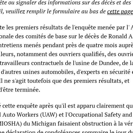
ête ou signaler des informations sur des décès et des
l, veuillez remplir le formulaire au bas de
cette page
e les premiers résultats de l'enquête menée par l' 
ionale des comités de base sur le décès de Ronald A
entretiens menés pendant près de quatre mois aupr
lleurs, notamment des ouvriers qualifiés, des ouvri
travailleurs contractuels de l'usine de Dundee, de l
d'autres usines automobiles, d'experts en sécurité 
l ne s'agit toutefois que des premiers résultats, et
 d'être terminée.
 cette enquête après qu'il est apparu clairement q
ted Auto Workers (UAW) et l'Occupational Safety and
IOSHA) du Michigan faisaient obstruction à la véri
une déclaration de condoléances sommaire le jour d