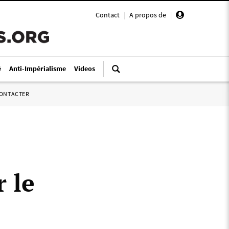
Contact
|
A propos de
|
é
Anti-Impérialisme
Videos
ONTACTER
 le